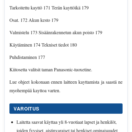
Tarkoitettu kayttö 171 Terän kayttöikä 179
Osat. 172 Akun kesto 179
Valmistelu 173 Sisäänrakennetun akun poisto 179
Käytäminen 174 Tekniset tiedot 180
Puhdistaminen 177
Kiitosetta valitsit taman Panasonic-tuoxetine.
Lue ohjeet kokonaan ennen laitteen kayttamista ja saastä ne
myohempää kayttoa varten.
VAROITUS
Laitetta saavat käyttaa yli 8-vuotiaat lapset ja henkilöt,
joiden fyysiset, aistinvaraiset tai henkiset ominaisuudet