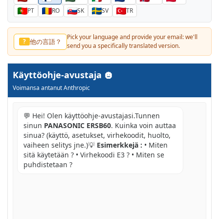
PT
RO
SK
SV
TR
Pick your language and provide your email: we'll
他の言語？
?
send you a specifically translated version.
Käyttöohje-avustaja
Voimansa antanut Anthropic
💬 Hei! Olen käyttöohje-avustajasi.Tunnen
sinun
PANASONIC ERSB60
. Kuinka voin auttaa
sinua? (käyttö, asetukset, virhekoodit, huolto,
vaiheen selitys jne.)💡
Esimerkkejä :
• Miten
sitä käytetään ? • Virhekoodi E3 ? • Miten se
puhdistetaan ?