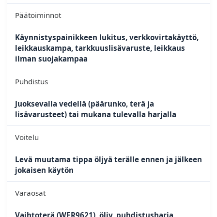
Päätoiminnot
Käynnistyspainikkeen lukitus, verkkovirtakäyttö,
leikkauskampa, tarkkuuslisävaruste, leikkaus
ilman suojakampaa
Puhdistus
Juoksevalla vedellä (päärunko, terä ja
lisävarusteet) tai mukana tulevalla harjalla
Voitelu
Levä muutama tippa öljyä terälle ennen ja jälkeen
jokaisen käytön
Varaosat
Vaihtoterä (WER9621), öljy, puhdistusharja,