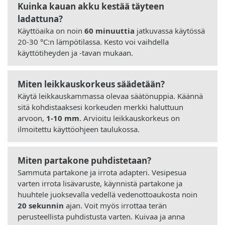
Kuinka kauan akku kestää täyteen
ladattuna?
Käyttöaika on noin
60 minuuttia
jatkuvassa käytössä
20-30 °C:n lämpötilassa. Kesto voi vaihdella
käyttötiheyden ja -tavan mukaan.
Miten leikkauskorkeus säädetään?
Käytä leikkauskammassa olevaa säätönuppia. Käännä
sitä kohdistaaksesi korkeuden merkki haluttuun
arvoon,
1-10 mm
. Arvioitu leikkauskorkeus on
ilmoitettu käyttöohjeen taulukossa.
Miten partakone puhdistetaan?
Sammuta partakone ja irrota adapteri. Vesipesua
varten irrota lisävaruste, käynnistä partakone ja
huuhtele juoksevalla vedellä vedenottoaukosta noin
20 sekunnin
ajan. Voit myös irrottaa terän
perusteellista puhdistusta varten. Kuivaa ja anna