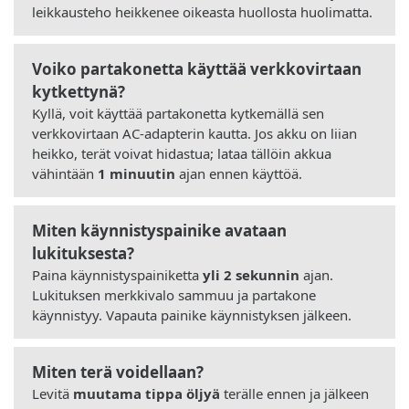
leikkausteho heikkenee oikeasta huollosta huolimatta.
Voiko partakonetta käyttää verkkovirtaan
kytkettynä?
Kyllä, voit käyttää partakonetta kytkemällä sen
verkkovirtaan AC-adapterin kautta. Jos akku on liian
heikko, terät voivat hidastua; lataa tällöin akkua
vähintään
1 minuutin
ajan ennen käyttöä.
Miten käynnistyspainike avataan
lukituksesta?
Paina käynnistyspainiketta
yli 2 sekunnin
ajan.
Lukituksen merkkivalo sammuu ja partakone
käynnistyy. Vapauta painike käynnistyksen jälkeen.
Miten terä voidellaan?
Levitä
muutama tippa öljyä
terälle ennen ja jälkeen