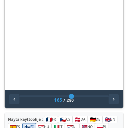
165
/
280
Näytä käyttöohje :
FR
CS
DA
DE
EN
ES
FI
HU
IT
NL
NO
PL