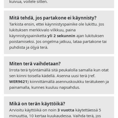
kuivua, voitele sitten.
Mitä tehdä, jos partakone ei käynnisty?
Tarkista ensin, ettei käynnistyspainike ole lukittu. Jos
lukituksen merkkivalo vilkkuu, paina
käynnistyspainiketta
yli 2 sekunnin
ajan lukituksen
poistamiseksi. Jos ongelma jatkuu, lataa partakone tai
puhdista ja öljyä terä.
Miten terä vaihdetaan?
Irrota terä työntämällä sitä peukalolla samalla kun otat
sen kiinni toisella kädellä. Asenna uusi terä (ref.
WER9621
) kiinnittämällä asennuskoukku terätukeen ja
painamalla, kunnes kuuluu napsahdus.
Mikä on terän käyttöikä?
Arvioitu käyttöikä on noin
3 vuotta
käytettäessä 5
minuuttia, 10 kertaa kuukaudessa. Vaihda terä, jos