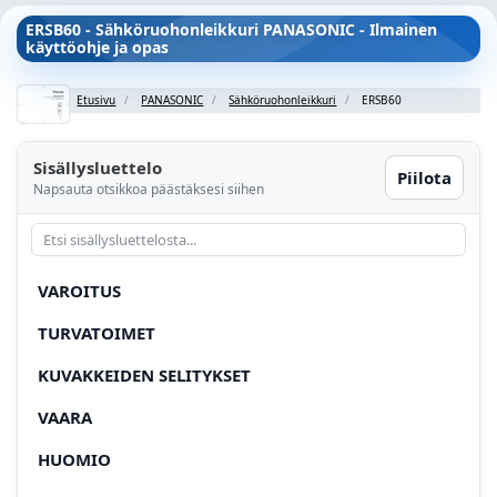
ERSB60 - Sähköruohonleikkuri PANASONIC - Ilmainen
käyttöohje ja opas
Etusivu
PANASONIC
Sähköruohonleikkuri
ERSB60
Sisällysluettelo
Piilota
Napsauta otsikkoa päästäksesi siihen
VAROITUS
TURVATOIMET
KUVAKKEIDEN SELITYKSET
VAARA
HUOMIO