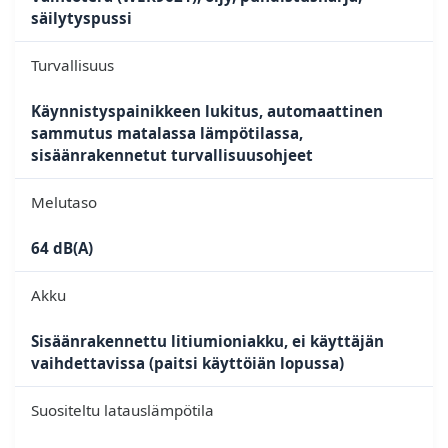
säilytyspussi
Turvallisuus
Käynnistyspainikkeen lukitus, automaattinen
sammutus matalassa lämpötilassa,
sisäänrakennetut turvallisuusohjeet
Melutaso
64 dB(A)
Akku
Sisäänrakennettu litiumioniakku, ei käyttäjän
vaihdettavissa (paitsi käyttöiän lopussa)
Suositeltu latauslämpötila