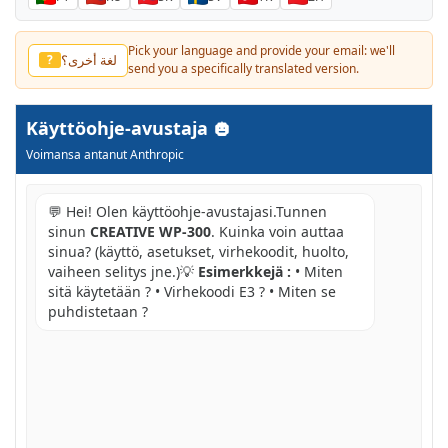
Pick your language and provide your email: we'll
لغة أخرى؟
?
send you a specifically translated version.
Käyttöohje-avustaja
Voimansa antanut Anthropic
💬 Hei! Olen käyttöohje-avustajasi.Tunnen
sinun
CREATIVE WP-300
. Kuinka voin auttaa
sinua? (käyttö, asetukset, virhekoodit, huolto,
vaiheen selitys jne.)💡
Esimerkkejä :
• Miten
sitä käytetään ? • Virhekoodi E3 ? • Miten se
puhdistetaan ?