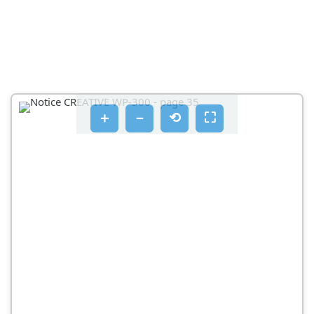
＋
－
⟲
⛶