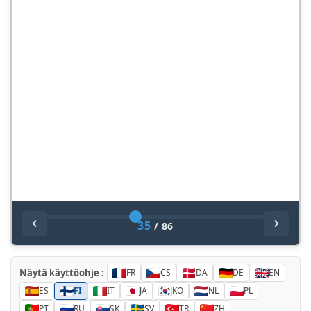
35
/
86
Näytä käyttöohje :
FR
CS
DA
DE
EN
ES
FI
IT
JA
KO
NL
PL
PT
RU
SK
SV
TR
ZH