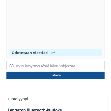
Odotetaan viestiäsi
Lähetä
Tuotetyyppi
Langaton Bluetooth-kuuloke