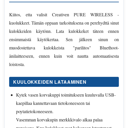
Kiitos, etta valisit Creativen PURE WIRELESS -
kuolukkeet. Tämän oppaan tarkoituksena on perehydttä sinut
kulokkeiden käytönn. Lata kulokkeket täteen ennen
ensimmaistä käytökertaa. Sen jälkeen sinun on
muodostettava kulokkeista "parilitos" Bluethoot-
änilaitteeseen, ennen kuin voit nautta automaatisesta
loistosta.
KUULOKKEIDEN LATAAMINEN
Kytek vasen korvakuppi toimitukseen kuuluvalla USB-
kaepillaa kannettavaan tietokoneeseen tai
poytatietokoneeseen.
Vasemman korvakupin merkkkivalo alkaa palaa
punaisena. Knu kulokkeot ovat kokonaan latautuneet,