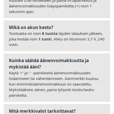
kuuloke USB-lähteeseen ja paina virtapainiketta ja
äänenvoimakkuuden lisäyspainiketta (+) noin 1
sekunnin ajan.
Mikä on akun kesto?
Toistoaika on noin
8 tuntia
täyden latauksen jälkeen,
joka kestää noin
1 tunti
. Akku on litiumioni 3,7 V, 240
mAh.
Kuinka säätää äänenvoimakkuutta ja
mykistää ääni?
Käytä '+' ja '-' -painikkeita äänenvoimakkuuden
lisäämiseen tai vähentämiseen. Äänimerkki kuuluu,
kun enimmäisäänenvoimakkuus on saavutettu.
Mykistääksesi äänen, paina lyhyesti toisto/tauko-
painiketta.
Mitä merkkivalot tarkoittavat?