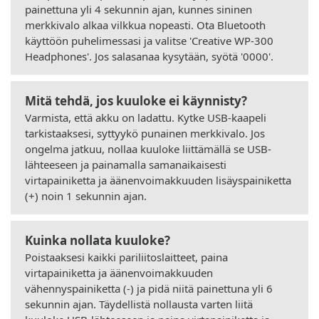
painettuna yli 4 sekunnin ajan, kunnes sininen
merkkivalo alkaa vilkkua nopeasti. Ota Bluetooth
käyttöön puhelimessasi ja valitse 'Creative WP-300
Headphones'. Jos salasanaa kysytään, syötä '0000'.
Mitä tehdä, jos kuuloke ei käynnisty?
Varmista, että akku on ladattu. Kytke USB-kaapeli
tarkistaaksesi, syttyykö punainen merkkivalo. Jos
ongelma jatkuu, nollaa kuuloke liittämällä se USB-
lähteeseen ja painamalla samanaikaisesti
virtapainiketta ja äänenvoimakkuuden lisäyspainiketta
(+) noin 1 sekunnin ajan.
Kuinka nollata kuuloke?
Poistaaksesi kaikki pariliitoslaitteet, paina
virtapainiketta ja äänenvoimakkuuden
vähennyspainiketta (-) ja pidä niitä painettuna yli 6
sekunnin ajan. Täydellistä nollausta varten liitä