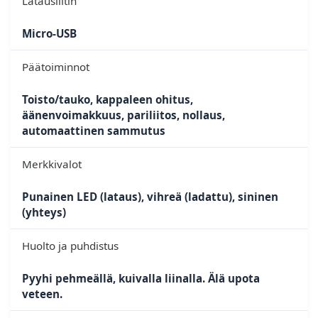
Latausliitin
Micro-USB
Päätoiminnot
Toisto/tauko, kappaleen ohitus,
äänenvoimakkuus, pariliitos, nollaus,
automaattinen sammutus
Merkkivalot
Punainen LED (lataus), vihreä (ladattu), sininen
(yhteys)
Huolto ja puhdistus
Pyyhi pehmeällä, kuivalla liinalla. Älä upota
veteen.