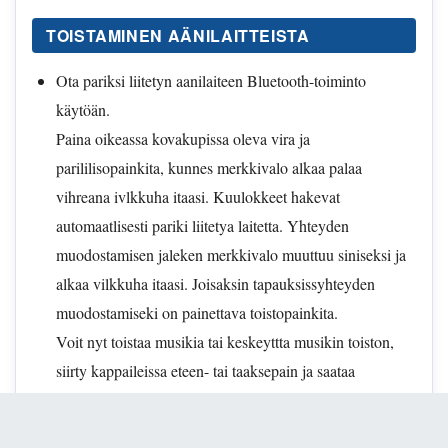
TOISTAMINEN AÄNILAITTEISTA
Ota pariksi liitetyn aanilaiteen Bluetooth-toiminto
käytöän.
Paina oikeassa kovakupissa oleva vira ja
parililisopainkita, kunnes merkkivalo alkaa palaa
vihreana ivlkkuha itaasi. Kuulokkeet hakevat
automaatlisesti pariki liitetya laitetta. Yhteyden
muodostamisen jaleken merkkivalo muuttuu siniseksi ja
alkaa vilkkuha itaasi. Joisaksin tapauksissyhteyden
muodostamiseki on painettava toistopainkita.
Voit nyt toistaa musikia tai keskeyttta musikin toiston,
siirty kappaileissa eteen- tai taaksepain ja saataa
anenvoimakkuutta.