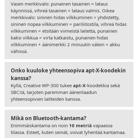
Vasen merkkivalo: punainen tasainen = lataus
käynnissä, vihreä tasainen = lataus valmis. Oikea
merkkivalo: sininen hidas vilkkuminen = yhdistetty,
sininen nopea vilkkuminen = pariliitostila, vihreä hidas
vilkkuminen = etsitään viimeistä laitetta, punainen
kaksi vilkkua = virta katkaistu, punainen hidas
vilkkuminen + äänimerkki 2 minuutin välein = akku
vähissä.
Onko kuuloke yhteensopiva apt-X-koodekin
kanssa?
Kyllä, Creative WP-300 tukee
apt-X
-koodekkia sekä
SBC:tä, tarjoten paremman äänenlaadun
yhteensopivien laitteiden kanssa.
Mikä on Bluetooth-kantama?
Enimmäiskantama on noin
10 metriä
vapaassa
tilassa. Esteet, kuten seinät, voivat lyhentää kantamaa.