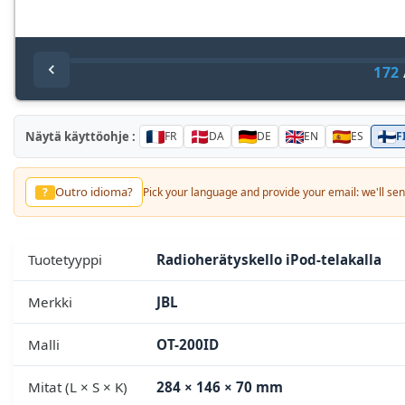
172
Näytä käyttöohje :
FR
DA
DE
EN
ES
F
Outro idioma?
?
Pick your language and provide your email: we'll send
Tuotetyyppi
Radioherätyskello iPod-telakalla
Merkki
JBL
Malli
OT-200ID
Mitat (L × S × K)
284 × 146 × 70 mm