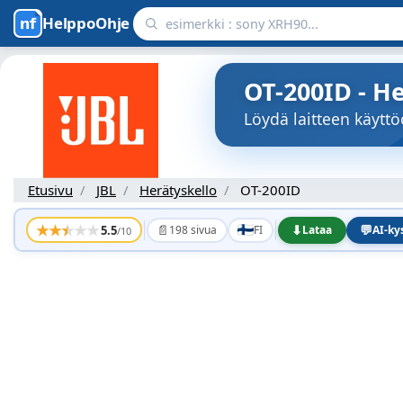
HelppoOhje
OT-200ID - He
Löydä laitteen käytt
Etusivu
JBL
Herätyskello
OT-200ID
★
★
★
★
★
📄
⬇
💬
5.5
198 sivua
FI
Lataa
AI-k
/10