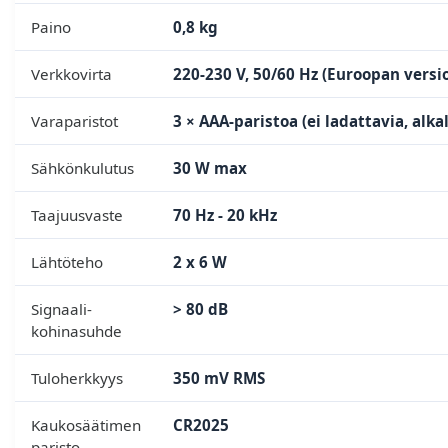
Paino
0,8 kg
Verkkovirta
220-230 V, 50/60 Hz (Euroopan versi
Varaparistot
3 × AAA-paristoa (ei ladattavia, alka
Sähkönkulutus
30 W max
Taajuusvaste
70 Hz - 20 kHz
Lähtöteho
2 x 6 W
Signaali-
> 80 dB
kohinasuhde
Tuloherkkyys
350 mV RMS
Kaukosäätimen
CR2025
paristo