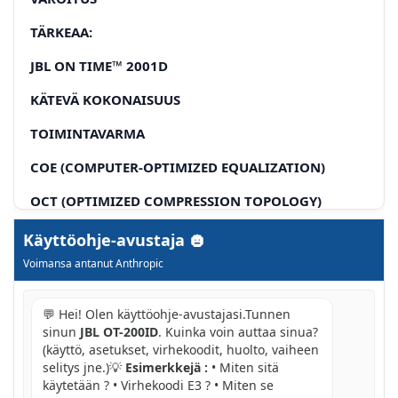
TÄRKEAA:
JBL ON TIME™ 2001D
KÄTEVÄ KOKONAISUUS
TOIMINTAVARMA
COE (COMPUTER-OPTIMIZED EQUALIZATION)
OCT (OPTIMIZED COMPRESSION TOPOLOGY)
NÄYTTO
Käyttöohje-avustaja
Voimansa antanut Anthropic
JBL ON TIME 200iD USER GUIDE
PURA JBL ON TIME™ 200iD MYYNTIPAKKAUKSESTA
💬 Hei! Olen käyttöohje-avustajasi.Tunnen
sinun
JBL OT-200ID
. Kuinka voin auttaa sinua?
PIKAOHJEET
(käyttö, asetukset, virhekoodit, huolto, vaiheen
selitys jne.)💡
Esimerkkejä :
• Miten sitä
OHJAIMET
käytetään ? • Virhekoodi E3 ? • Miten se