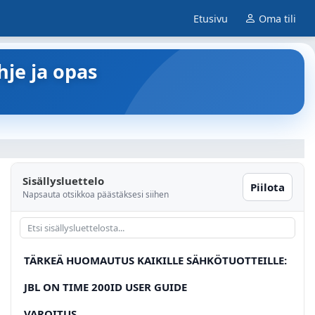
Etusivu
Oma tili
hje ja opas
Sisällysluettelo
Piilota
Napsauta otsikkoa päästäksesi siihen
TÄRKEÄ HUOMAUTUS KAIKILLE SÄHKÖTUOTTEILLE:
JBL ON TIME 200ID USER GUIDE
VAROITUS