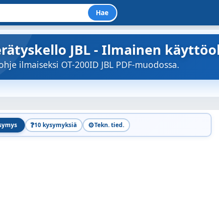
Hae
rätyskello JBL - Ilmainen käyttöo
öohje ilmaiseksi OT-200ID JBL PDF-muodossa.
❓
⚙️
ysymys
10 kysymyksiä
Tekn. tied.