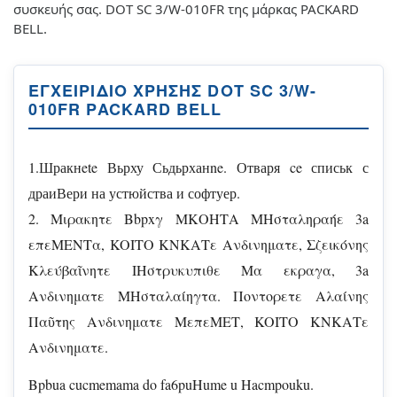
συσκευής σας. DOT SC 3/W-010FR της μάρκας PACKARD
BELL.
ΕΓΧΕΙΡΊΔΙΟ ΧΡΉΣΗΣ DOT SC 3/W-
010FR PACKARD BELL
1.Шракнete Вьрху Сьдьрханne. Отваря ce списьк с
драиВери на устюйства и софтуер.
2. Μιρακητε Bbpxγ ΜΚΟΗΤΑ ΜΗσταληραήε 3a
επεΜΕΝΤα, KOΙΤΟ ΚΝΚΑΤε Ανδινηματε, Σζεικόνης
Κλεύβαῖνητε ΙΗστρυκυπιθε Μα εκραγα, 3a
Ανδινηματε ΜΗσταλαίηγτα. Ποντορετε Αλαίνης
Παῦτης Ανδινηματε ΜεπεΜΕΤ, KOΙΤΟ ΚΝΚΑΤε
Ανδινηματε.
Bpbua cucmemama do fa6puHume u Hacmpouku.