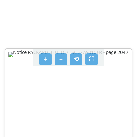
BAOIKΑ ΣTOIXΕIA ΓIA TOV UTROΛOΓIΣΤΗ 8
VVPIIAETOVUTOLOYIOTNOAC 15
AVΑΒΑΘΜΙΣΗ TOU UTΟΛΟΓΙΣΉ 27
TPOFOOBOOIA PEMUATO 33
AOYIOMUKO 41
＋
－
⟲
⛶
INTERNET 54
YTNPESIA EUTNPETNOONS 81
ATOKATAOTAON 94
EVAPΞΗ ΛΕΙTOUPYIΑΣ TOU UΠOΛΟΓΙΣΤΉ
AOÚPUΑTN OUVΔΕΟΗ
EYYPAΦN