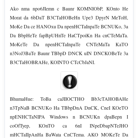
Ako nma npo6JIemn c Baunr KOMNIObP, KOnto He
Morat da 6bDaT B3CTaHOBeHn Upe3 DpyrN MeToH,
MoKe Da ce HANOxu Da npenHCTaInpaTe BCNUKo, 3a
Da BbpHeTe fapBpUHnTe HaCTpoiKn Ha cnCTeMaTa.
MoKeTe Da npenHCTaInpaTe CNTeMaTa KaTO
n3NoJ3BaTe Baunr TBbpD DNCK uIN DNCKOBeTe 3a
B3CTaHOBRAHe, KOINTO CTcCbJaNI.
BhumaHue: ToBa caJIIOCTHO Bb3cTAHOBAHe
n3TpNaB BCNUKo Ha TBbpDnA DnCK, CneI KOeTO
npENHCTaNIPA Windows n BCNUKn dpaBepn I
coOfTyep, KOnTO ca 6nI INpeDbapNTeJHO
mHCTaIIpAnHa BaWata CnCTema. AKO MOKeTe Da