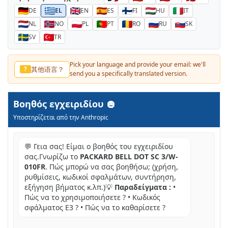
DE
EL
EN
ES
FI
HU
IT
NL
NO
PL
PT
RO
RU
SK
SV
TR
Pick your language and provide your email: we'll
其他语言？
?
send you a specifically translated version.
Βοηθός εγχειριδίου
Υποστηρίζεται από την Anthropic
💬 Γεια σας! Είμαι ο βοηθός του εγχειριδίου
σας.Γνωρίζω το
PACKARD BELL DOT SC 3/W-
010FR
. Πώς μπορώ να σας βοηθήσω; (χρήση,
ρυθμίσεις, κωδικοί σφαλμάτων, συντήρηση,
εξήγηση βήματος κ.λπ.)💡
Παραδείγματα :
•
Πώς να το χρησιμοποιήσετε ? • Κωδικός
σφάλματος E3 ? • Πώς να το καθαρίσετε ?