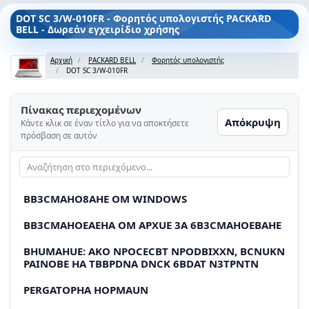
DOT SC 3/W-010FR - Φορητός υπολογιστής PACKARD
BELL - Δωρεάν εγχειρίδιο χρήσης
Αρχική
PACKARD BELL
Φορητός υπολογιστής
DOT SC 3/W-010FR
Πίνακας περιεχομένων
Απόκρυψη
Κάντε κλικ σε έναν τίτλο για να αποκτήσετε
πρόσβαση σε αυτόν
BB3CMAHO8AHE OM WINDOWS
BB3CMAHOEAEHA OM APXUE 3A 6B3CMAHOEBAHE
BHUMAHUE: AKO NPOCECBT NPODBIXXN, BCNUKN
PAINOBE HA TBBPDNA DNCK 6BDAT N3TPNTN
PERGATOPHA HOPMAUN