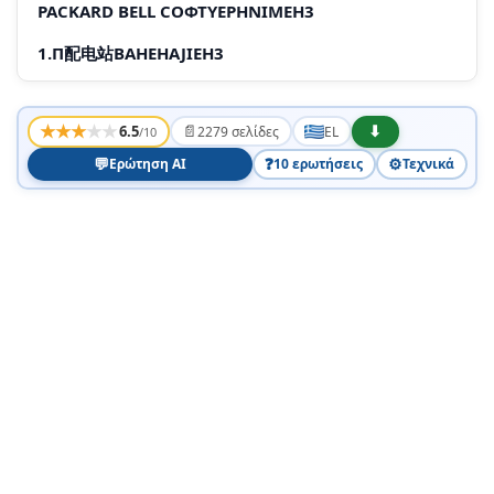
PACKARD BELL COΦΤYΕΡΗΝΙΜΕΗ3
1.П配电站BAHEHAJIEH3
ABTOPCN NPABA
★
★
★
★
★
📄
⬇
6.5
2279 σελίδες
EL
/10
3.ДУГУНОРАНЧЕНИЯ
💬
❓
⚙️
Ερώτηση AI
10 ερωτήσεις
Τεχνικά
COΦTYEP HA TPEH CTPAHN HJIN HNΦOPMAΖΗ 3A
6E3ΠATEH COΦTYΕEΡ ΜΙΖΗΕHZ
ИН DEUSКС
4
P
E
K
ΠΕΡΙΕΧΌΜΕΝΑ
EVAPN 1EITOUPYIAOSU UNOLOYOIOTN 4