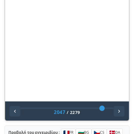
S
W
KULLANIM KILAVUZU
PACKARD BELL DOT S SERISI
IÇINDEKILER
2047
/
2279
Προβολή του εγχειριδίου :
FR
BG
CS
DA