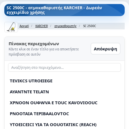
SC 2500C - ατμοκαθαριστής KARCHER - Δωρεάν
εγχειρίδιο χρήσης
Αρχική
KARCHER
ατμοκαθαριστής
SC 2500C
Πίνακας περιεχομένων
Απόκρυψη
Κάντε κλικ σε έναν τίτλο για να αποκτήσετε
πρόσβαση σε αυτόν
TEVIKCS UTROEIEGE
AYANTNTE TELATN
XPNOON OUΦWVA E TOUC KAVOVIOOUC
PNOOTAIA TEPIBAALOVTOC
YTOEICEICI YIA TA OOUOTATIKC (REACH)