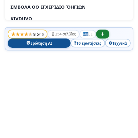
ΣΜΒΟΛΑ ΟΟ ΕΓΧΕΡΊΔΙΟ ὍΗΓΙΩΝ
KIVDUVO
IPOEIOIOIO
★
★
★
★
★
📄
⬇
9.5
254 σελίδες
EL
/10
PPOOX
💬
❓
⚙️
Ερώτηση AI
10 ερωτήσεις
Τεχνικά
SIGMAΕUΑΣΊΑ
AVTAAAKTIKΑ
EYYUNON
YROBEIEEIC AOAAEIAC
KIVSDUVOS
△IPOΕΔOΠΟΗN
POOOOX
ΔΙΑΤΑΞΕΙΣ ΑΣΦΑΛΕΊΑΣ