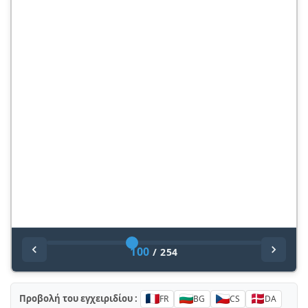
100
/
254
Προβολή του εγχειριδίου :
FR
BG
CS
DA