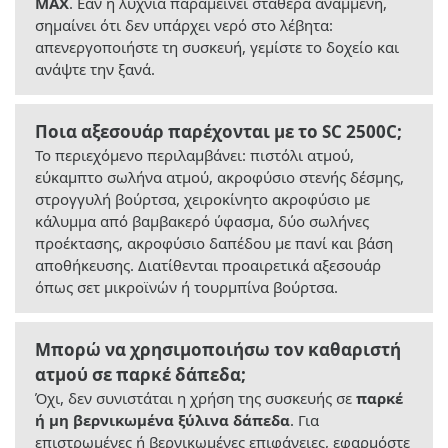
MAX
. Εάν η λυχνία παραμείνει σταθερά αναμμένη,
σημαίνει ότι δεν υπάρχει νερό στο λέβητα:
απενεργοποιήστε τη συσκευή, γεμίστε το δοχείο και
ανάψτε την ξανά.
Ποια αξεσουάρ παρέχονται με το SC 2500C;
Το περιεχόμενο περιλαμβάνει: πιστόλι ατμού,
εύκαμπτο σωλήνα ατμού, ακροφύσιο στενής δέσμης,
στρογγυλή βούρτσα, χειροκίνητο ακροφύσιο με
κάλυμμα από βαμβακερό ύφασμα, δύο σωλήνες
προέκτασης, ακροφύσιο δαπέδου με πανί και βάση
αποθήκευσης. Διατίθενται προαιρετικά αξεσουάρ
όπως σετ μικροϊνών ή τουρμπίνα βούρτσα.
Μπορώ να χρησιμοποιήσω τον καθαριστή
ατμού σε παρκέ δάπεδα;
Όχι, δεν συνιστάται η χρήση της συσκευής σε
παρκέ
ή μη βερνικωμένα ξύλινα δάπεδα
. Για
επιστρωμένες ή βερνικωμένες επιφάνειες, εφαρμόστε