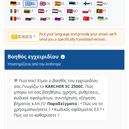
DE
EL
EN
ES
ET
FI
HU
IT
LT
LV
NL
NO
PL
PT
RO
RU
SK
SL
SV
TR
UK
Pick your language and provide your email: we'll
다른 언어?
?
send you a specifically translated version.
Βοηθός εγχειριδίου
Υποστηρίζεται από την Anthropic
💬 Γεια σας! Είμαι ο βοηθός του εγχειριδίου
σας.Γνωρίζω το
KARCHER SC 2500C
. Πώς
μπορώ να σας βοηθήσω; (χρήση, ρυθμίσεις,
κωδικοί σφαλμάτων, συντήρηση, εξήγηση
βήματος κ.λπ.)💡
Παραδείγματα :
• Πώς να το
χρησιμοποιήσετε ? • Κωδικός σφάλματος E3 ? •
Πώς να το καθαρίσετε ?