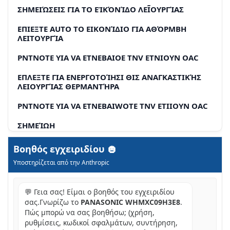
ΣΗΜΕΙΏΣΕΙΣ ΓΙΑ ΤΟ ΕἸΚΌΝΊΔΟ ΛΕΙ͂ΟΥΡΓΊΑΣ
EΠIΕΞTE AUTO TO ΕΙΚΟΝΊΔIO ΓΙΑ ΑΘΌΡΜΒΗ
ΛΕΙΤΟΥΡΓΊΑ
PNTNOTE YIA VA ETNEBAIOE TNV ETNIOYN OAC
EΠΛΕΞΤΕ ΓΙΑ ΕΝΕΡΓΟΤΟΊΗΣΙ ΘΙΣ ΑΝΑΓΚΑΣΤΙΚΉΣ
ΛΕΙΟΥΡΓΊΑΣ ΘΕΡΜΑΝΤΉΡΑ
PNTNOTE YIA VA ETNEBAIWOTE TNV ETIIOYN OAC
ΣΗΜΕΊΩΗ
EΠΛΕΞΤΕ "YES
Βοηθός εγχειριδίου
Υποστηρίζεται από την Anthropic
EΠIΕTE ΓΙΑ ΑΠÓΜUŊΤΩΝ ΠΑΓΩΜΈΝΩΝ ΣΩΛΉΝΩΝ
EΠIΕΞTE ΓΙΑ ΕΠΤΑΝΑΦΟΡΑ ΤΩΝ ΠΡΟΓΟΎΜΕΝΩΝ
💬 Γεια σας! Είμαι ο βοηθός του εγχειριδίου
ΡΥΘΜΊΣΕΩΝ ὌΤΑΝ ḌΕΙ ΣΎΜΒΕΙ ΣΦΆΛΜΑ
σας.Γνωρίζω το
PANASONIC WHMXC09H3E8
.
EΠIΕΞΤE ΓIA KΛΕΊΔΩΜΑ TOU ΝΛΕΧΕΡΙΣΗΡΊΟΥ
Πώς μπορώ να σας βοηθήσω; (χρήση,
ρυθμίσεις, κωδικοί σφαλμάτων, συντήρηση,