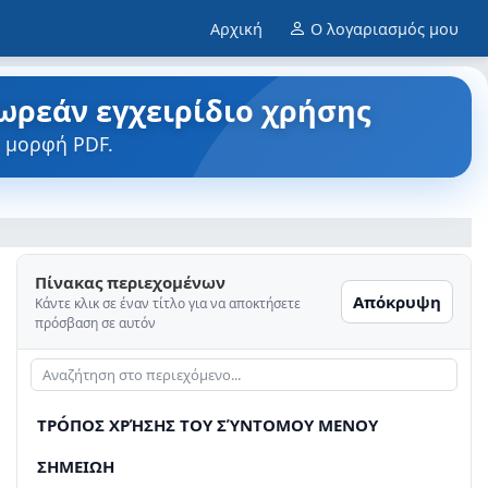
Αρχική
Ο λογαριασμός μου
ωρεάν εγχειρίδιο χρήσης
 μορφή PDF.
Πίνακας περιεχομένων
Απόκρυψη
Κάντε κλικ σε έναν τίτλο για να αποκτήσετε
πρόσβαση σε αυτόν
TPÓΠΟΣ ΧΡΉΣΗΣ ΤΟΥ ΣΎΝΤΟΜΟΥ ΜΕΝΟΥ
ΣΗΜΕΙΩΗ