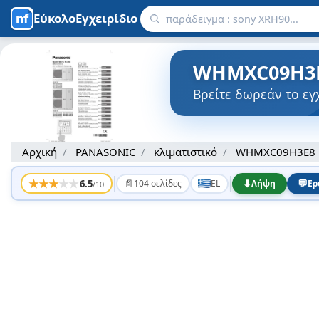
ΕύκολοΕγχειρίδιο
WHMXC09H3E8
Βρείτε δωρεάν το ε
Αρχική
PANASONIC
κλιματιστικό
WHMXC09H3E8
★
★
★
★
★
📄
⬇
💬
6.5
104 σελίδες
EL
Λήψη
Ερ
/10