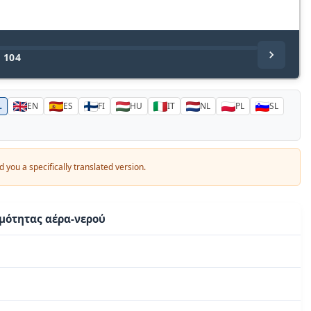
/
104
L
EN
ES
FI
HU
IT
NL
PL
SL
 you a specifically translated version.
μότητας αέρα-νερού