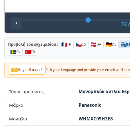
32
Προβολή του εγχειριδίου :
FR
CS
DA
DE
E
SV
TR
Другой язык?
?
Pick your language and provide your email: we'll send
Τύπος προϊόντος
Μονομπλόκ αντλία θερ
Μάρκα
Panasonic
Μοντέλο
WHMXC09H3E8