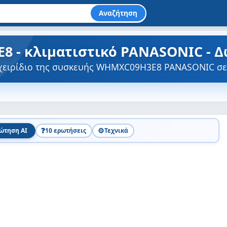
Αναζήτηση
 - κλιματιστικό PANASONIC - Δ
γχειρίδιο της συσκευής WHMXC09H3E8 PANASONIC σε
❓
⚙️
ώτηση AI
10 ερωτήσεις
Τεχνικά