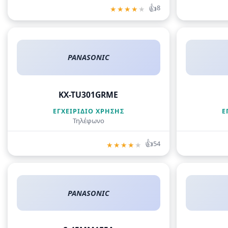
👍
8
★
★
★
★
★
PANASONIC
KX-TU301GRME
ΕΓΧΕΙΡΊΔΙΟ ΧΡΉΣΗΣ
Ε
Τηλέφωνο
👍
54
★
★
★
★
★
PANASONIC