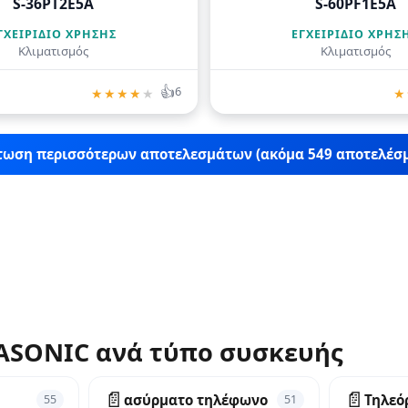
S-36PT2E5A
S-60PF1E5A
ΓΧΕΙΡΊΔΙΟ ΧΡΉΣΗΣ
ΕΓΧΕΙΡΊΔΙΟ ΧΡΉΣ
Κλιματισμός
Κλιματισμός
👍
6
★
★
★
★
★
★
ωση περισσότερων αποτελεσμάτων (ακόμα 549 αποτελέσ
NASONIC ανά τύπο συσκευής
📄
📄
ασύρματο τηλέφωνο
Τηλεό
55
51