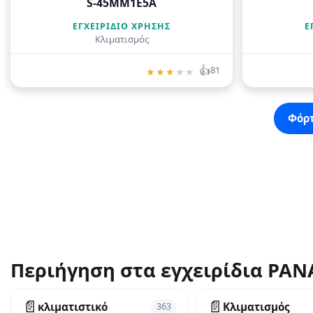
S-45MM1E5A
ΕΓΧΕΙΡΊΔΙΟ ΧΡΉΣΗΣ
Ε
Κλιματισμός
👍
81
★
★
★
★
★
Φόρτ
Περιήγηση στα εγχειρίδια PA
📄
📄
κλιματιστικό
Κλιματισμός
363