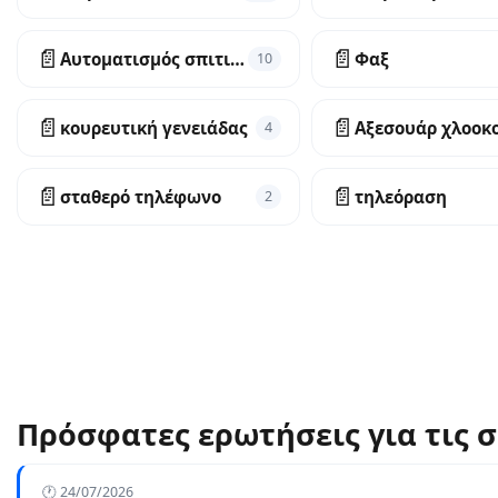
📄
📄
Αυτοματισμός σπιτιού
Φαξ
10
📄
📄
κουρευτική γενειάδας
4
📄
📄
σταθερό τηλέφωνο
τηλεόραση
2
Πρόσφατες ερωτήσεις για τις
🕐 24/07/2026