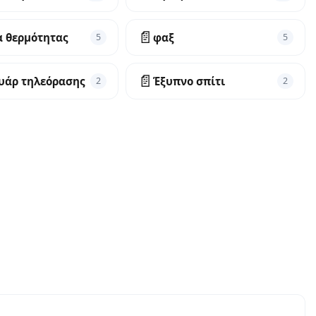
📄
α θερμότητας
φαξ
5
5
📄
υάρ τηλεόρασης
Έξυπνο σπίτι
2
2