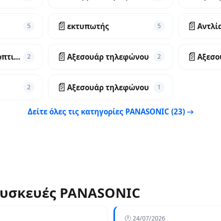
📄
📄
εκτυπωτής
Αντλί
5
5
📄
📄
Αξεσουάρ χλοοκοπτικού
Αξεσουάρ τηλεφώνου
Αξεσο
2
2
📄
Αξεσουάρ τηλεφώνου
2
1
Δείτε όλες τις κατηγορίες PANASONIC (23) →
 συσκευές PANASONIC
🕐 24/07/2026