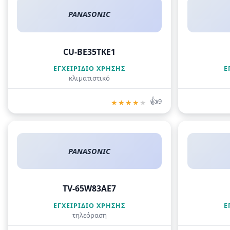
PANASONIC
CU-BE35TKE1
ΕΓΧΕΙΡΊΔΙΟ ΧΡΉΣΗΣ
Ε
κλιματιστικό
👍
9
★
★
★
★
★
PANASONIC
TV-65W83AE7
ΕΓΧΕΙΡΊΔΙΟ ΧΡΉΣΗΣ
Ε
τηλεόραση