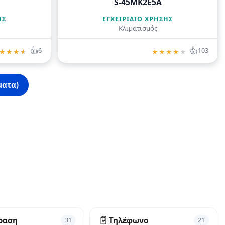
S-45MK2E5A
ΗΣ
ΕΓΧΕΙΡΊΔΙΟ ΧΡΉΣΗΣ
Κλιματισμός
👍
👍
6
103
★
★
★
★
★
★
★
★
★
ματα)
📄
ραση
Τηλέφωνο
31
21