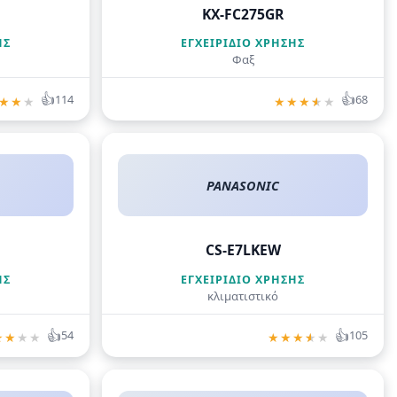
KX-FC275GR
ΗΣ
ΕΓΧΕΙΡΊΔΙΟ ΧΡΉΣΗΣ
Φαξ
👍
👍
114
68
★
★
★
★
★
★
★
★
PANASONIC
CS-E7LKEW
ΗΣ
ΕΓΧΕΙΡΊΔΙΟ ΧΡΉΣΗΣ
κλιματιστικό
👍
👍
54
105
★
★
★
★
★
★
★
★
★