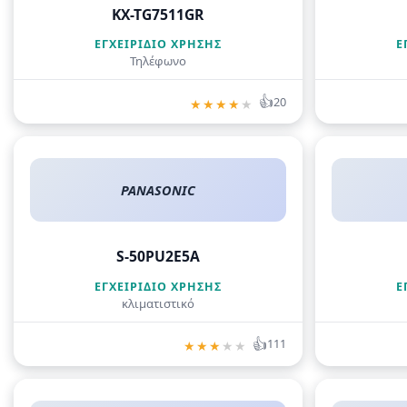
KX-TG7511GR
ΕΓΧΕΙΡΊΔΙΟ ΧΡΉΣΗΣ
Ε
Τηλέφωνο
👍
20
★
★
★
★
★
PANASONIC
S-50PU2E5A
ΕΓΧΕΙΡΊΔΙΟ ΧΡΉΣΗΣ
Ε
κλιματιστικό
👍
111
★
★
★
★
★