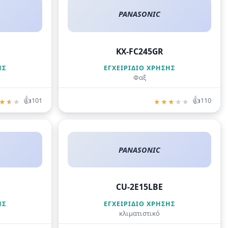
PANASONIC
KX-FC245GR
ΗΣ
ΕΓΧΕΙΡΊΔΙΟ ΧΡΉΣΗΣ
Φαξ
👍
👍
101
110
★
★
★
★
★
★
★
★
PANASONIC
CU-2E15LBE
ΗΣ
ΕΓΧΕΙΡΊΔΙΟ ΧΡΉΣΗΣ
κλιματιστικό