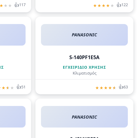
👍
👍
117
122
★
★
★
★
★
★
★
★
PANASONIC
S-140PF1E5A
ΗΣ
ΕΓΧΕΙΡΊΔΙΟ ΧΡΉΣΗΣ
Κλιματισμός
👍
👍
51
63
★
★
★
★
★
★
★
★
★
PANASONIC