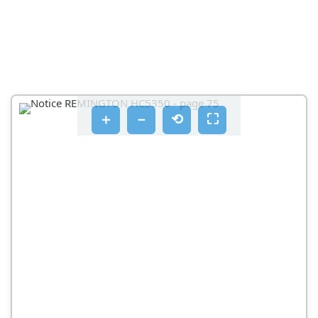
ROVID, FELNYIRT FRIZURAK - EGYENES HAJ A
FEJETON ES ROVID HAJ OLDALT
A NYIROGEP APOLASA
MINDEN HASZNÁLAT UTÁN
A TISZTITÁSSAL KAPCSOLATOS FIGYELMEZTETÉSEK
＋
－
⟲
⛶
HATHAVONTA
REMINGTON
VIGYAZAT:
STOP
FONTOS BIZTONSÁGIRENDELKEZÉSEK
VIGYAZAT! EGESI SERULESEK, ARAMUTES ESGYEB
SZEMELYI SERULESEK, VALAMINT A TUZVESZELY
ELKERULSE ERDEKEBEN:
VÉDJE KÖRNYEZETÉT