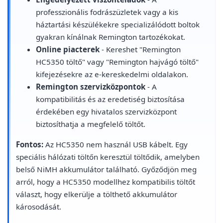
professzionális fodrászüzletek vagy a kis
háztartási készülékekre specializálódott boltok
gyakran kínálnak Remington tartozékokat.
Online piacterek
- Kereshet "Remington
HC5350 töltő" vagy "Remington hajvágó töltő"
kifejezésekre az e-kereskedelmi oldalakon.
Remington szervizközpontok
- A
kompatibilitás és az eredetiség biztosítása
érdekében egy hivatalos szervizközpont
biztosíthatja a megfelelő töltőt.
Fontos:
Az HC5350 nem használ USB kábelt. Egy
speciális hálózati töltőn keresztül töltődik, amelyben
belső NiMH akkumulátor található. Győződjön meg
arról, hogy a HC5350 modellhez kompatibilis töltőt
választ, hogy elkerülje a tölthető akkumulátor
károsodását.