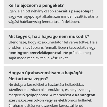
Kell olajoznom a pengéket?
Igen, ajánlott néhány csepp
speciális pengeolajat
vagy varrógépolajat alkalmazni minden tisztítás után a
vágási hatékonyság fenntartása érdekében.
Mit tegyek, ha a hajvágó nem működik?
Ellenőrizze, hogy az akkumulátor fel van-e töltve. Ha a
probléma továbbra is fennáll, lépjen kapcsolatba egy
Remington szervizközponttal
. Ne próbálja meg
saját maga megjavítani a készüléket.
Hogyan újrahasznosítsam a hajvágót
élettartama végén?
Ne dobja a készüléket a háztartási hulladékba.
Távolítsa el a NiMH akkumulátort, és helyezze egy
megfelelő gyűjtőpontba. A maradékot a
Remington
szervizközpontokon
vagy az elektromos hulladék
újrahasznosítási rendszereken keresztül lehet