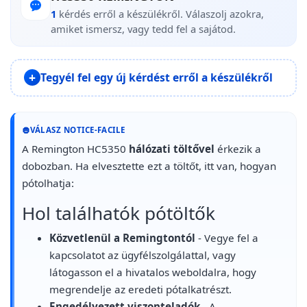
1
kérdés erről a készülékről. Válaszolj azokra,
amiket ismersz, vagy tedd fel a sajátod.
Tegyél fel egy új kérdést erről a készülékről
VÁLASZ NOTICE-FACILE
A Remington HC5350
hálózati töltővel
érkezik a
dobozban. Ha elvesztette ezt a töltőt, itt van, hogyan
pótolhatja:
Hol találhatók pótöltők
Közvetlenül a Remingtontól
- Vegye fel a
kapcsolatot az ügyfélszolgálattal, vagy
látogasson el a hivatalos weboldalra, hogy
megrendelje az eredeti pótalkatrészt.
Engedélyezett viszonteladók
- A