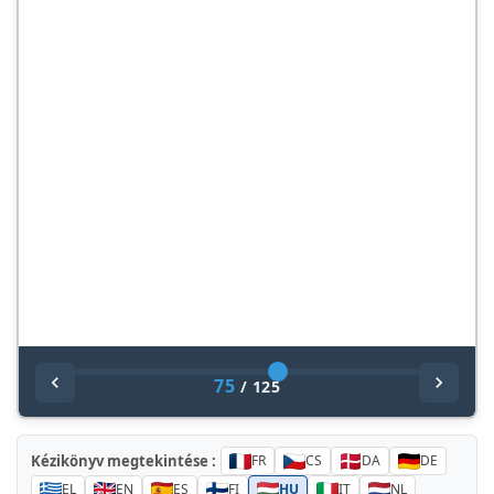
75
/
125
Kézikönyv megtekintése :
FR
CS
DA
DE
EL
EN
ES
FI
HU
IT
NL