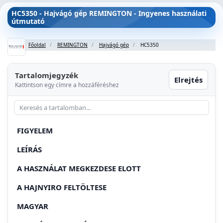
HC5350 - Hajvágó gép REMINGTON - Ingyenes használati
útmutató
Főoldal
REMINGTON
Hajvágó gép
HC5350
Tartalomjegyzék
Elrejtés
Kattintson egy címre a hozzáféréshez
FIGYELEM
LEÍRÁS
A HASZNÁLAT MEGKEZDESE ELOTT
A HAJNYIRO FELTÖLTESE
MAGYAR