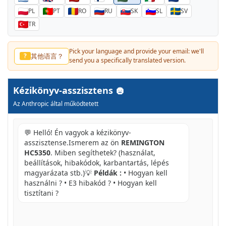
PL
PT
RO
RU
SK
SL
SV
TR
Pick your language and provide your email: we'll
其他语言？
?
send you a specifically translated version.
Kézikönyv-asszisztens
Az Anthropic által működtetett
💬 Helló! Én vagyok a kézikönyv-
asszisztense.Ismerem az ön
REMINGTON
HC5350
. Miben segíthetek? (használat,
beállítások, hibakódok, karbantartás, lépés
magyarázata stb.)💡
Példák :
• Hogyan kell
használni ? • E3 hibakód ? • Hogyan kell
tisztítani ?