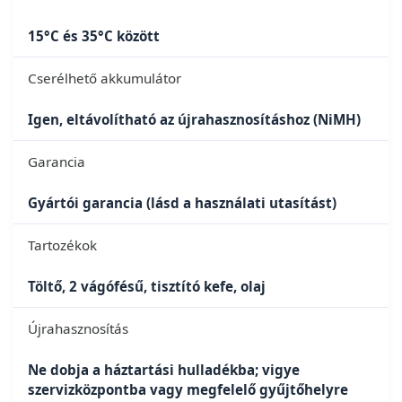
15°C és 35°C között
Cserélhető akkumulátor
Igen, eltávolítható az újrahasznosításhoz (NiMH)
Garancia
Gyártói garancia (lásd a használati utasítást)
Tartozékok
Töltő, 2 vágófésű, tisztító kefe, olaj
Újrahasznosítás
Ne dobja a háztartási hulladékba; vigye
szervizközpontba vagy megfelelő gyűjtőhelyre