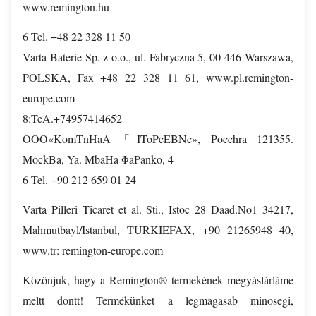
www.remington.hu
6 Tel. +48 22 328 11 50
Varta Baterie Sp. z o.o., ul. Fabryczna 5, 00-446 Warszawa,
POLSKA, Fax +48 22 328 11 61, www.pl.remington-
europe.com
8:TeA.+74957414652
OOO«KomTnHaA「IToPcEBNc», Pocchra 121355.
MockBa, Ya. MbaHa ΦaPanko, 4
6 Tel. +90 212 659 01 24
Varta Pilleri Ticaret et al. Sti., Istoc 28 Daad.No1 34217,
Mahmutbayl/Istanbul, TURKIEFAX, +90 21265948 40,
www.tr: remington-europe.com
Közönjuk, hagy a Remington® termekének megyáslárláme
meltt dontt! Termékünket a legmagasab minosegi,