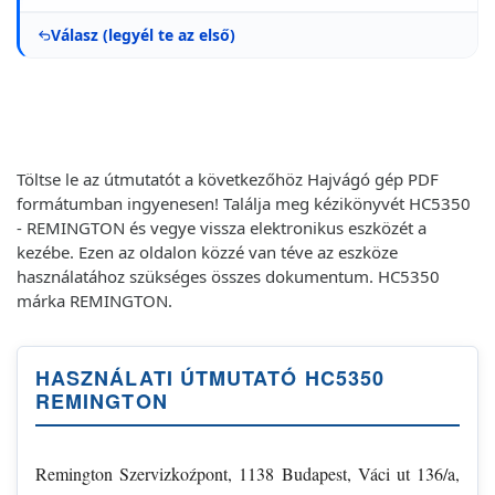
Válasz (legyél te az első)
Töltse le az útmutatót a következőhöz Hajvágó gép PDF
formátumban ingyenesen! Találja meg kézikönyvét HC5350
- REMINGTON és vegye vissza elektronikus eszközét a
kezébe. Ezen az oldalon közzé van téve az eszköze
használatához szükséges összes dokumentum. HC5350
márka REMINGTON.
HASZNÁLATI ÚTMUTATÓ HC5350
REMINGTON
Remington Szervizkoźpont, 1138 Budapest, Váci ut 136/a,