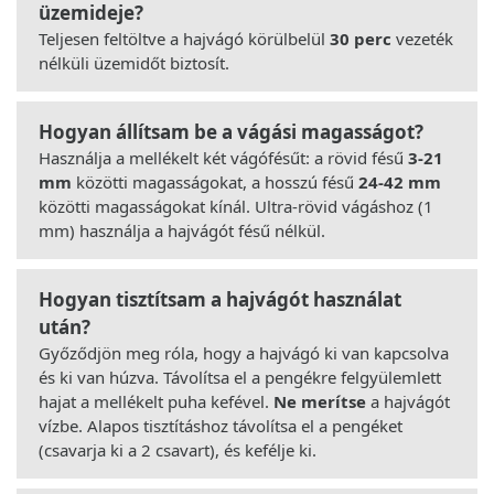
üzemideje?
Teljesen feltöltve a hajvágó körülbelül
30 perc
vezeték
nélküli üzemidőt biztosít.
Hogyan állítsam be a vágási magasságot?
Használja a mellékelt két vágófésűt: a rövid fésű
3-21
mm
közötti magasságokat, a hosszú fésű
24-42 mm
közötti magasságokat kínál. Ultra-rövid vágáshoz (1
mm) használja a hajvágót fésű nélkül.
Hogyan tisztítsam a hajvágót használat
után?
Győződjön meg róla, hogy a hajvágó ki van kapcsolva
és ki van húzva. Távolítsa el a pengékre felgyülemlett
hajat a mellékelt puha kefével.
Ne merítse
a hajvágót
vízbe. Alapos tisztításhoz távolítsa el a pengéket
(csavarja ki a 2 csavart), és kefélje ki.