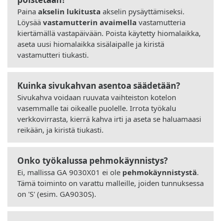
Paina
akselin lukitusta
akselin pysäyttämiseksi.
Löysää
vastamutterin avaimella
vastamutteria
kiertämällä vastapäivään. Poista käytetty hiomalaikka,
aseta uusi hiomalaikka sisälaipalle ja kiristä
vastamutteri tiukasti.
Kuinka sivukahvan asentoa säädetään?
Sivukahva voidaan ruuvata vaihteiston kotelon
vasemmalle tai oikealle puolelle. Irrota työkalu
verkkovirrasta, kierrä kahva irti ja aseta se haluamaasi
reikään, ja kiristä tiukasti.
Onko työkalussa pehmokäynnistys?
Ei, mallissa GA 9030X01 ei ole
pehmokäynnistystä
.
Tämä toiminto on varattu malleille, joiden tunnuksessa
on 'S' (esim. GA9030S).