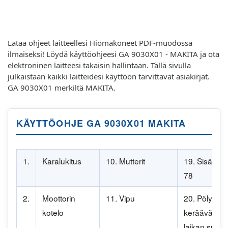
Lataa ohjeet laitteellesi Hiomakoneet PDF-muodossa
ilmaiseksi! Löydä käyttöohjeesi GA 9030X01 - MAKITA ja ota
elektroninen laitteesi takaisin hallintaan. Tällä sivulla
julkaistaan kaikki laitteidesi käyttöön tarvittavat asiakirjat.
GA 9030X01 merkiltä MAKITA.
KÄYTTÖOHJE GA 9030X01 MAKITA
1.
Karalukitus
10. Mutterit
19. Sisälaip
78
2.
Moottorin
11. Vipu
20. Pölyä
kotelo
keräävä
laikan suoju