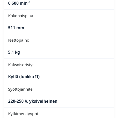
6 600 min⁻¹
Kokonaispituus
511 mm
Nettopaino
5,1 kg
Kaksoiseristys
Kyllä (luokka II)
Syöttöjännite
220-250 V, yksivaiheinen
Kytkimen tyyppi