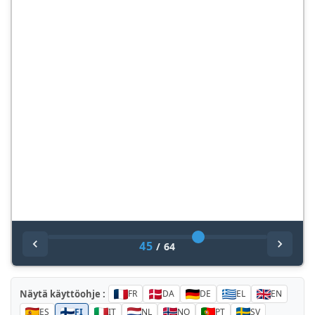
45
/
64
Näytä käyttöohje :
FR
DA
DE
EL
EN
ES
FI
IT
NL
NO
PT
SV