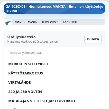
GA 9030X01 - Hiomakoneet MAKITA - Ilmainen käyttöohje
ja opas
Etusivu
MAKITA
Hiomakoneet
GA 9030X01
Sisällysluettelo
Piilota
Napsauta otsikkoa päästäksesi siihen
MERKKIEN SELITYKSET
KÄYTTÖTARKOITUS
VIRTALÄHDE
220 JA 250 VOLTIN
MATALAJÄNNITTEISET JAKELUVERKOT