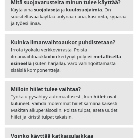
Mitä suojavarusteita minun tulee käyttää?
Käytä aina
suojalaseja
ja
kuulosuojaimia
. On
suositeltavaa käyttää pölynaamaria, käsineitä, kypärää
ja työesiliinaa.
Kuinka ilmanvaihtoaukot puhdistetaan?
Irrota työkalu verkkovirrasta. Poista
ilmanvaihtoaukkoihin kertynyt pöly
ei-metallisella
esineellä
(kuten harjalla). Varo vahingoittamasta
sisäisiä komponentteja.
Milloin hiilet tulee vaihtaa?
Työkalu pysähtyy automaattisesti, kun
hiilet
ovat
kuluneet. Vaihda molemmat hiilet samanaikaisesti
Makitan alkuperäisosiin. Poista tulpat, aseta uudet
hiilet ja kiristä tulpat takaisin.
Voinko käyttää katkaisulaikkaa