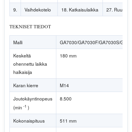
9.
Vaihdekotelo
18. Katkaisulaikka
27. Ruuvital
TEKNISET TIEDOT
Malli
GA7030/GA7030F/GA7030S/GA7
Keskeltä
180 mm
ohennettu laikka
halkaisija
Karan kierre
M14
Joutokäyntinopeus
8.500
-1
(min
)
Kokonaispituus
511 mm