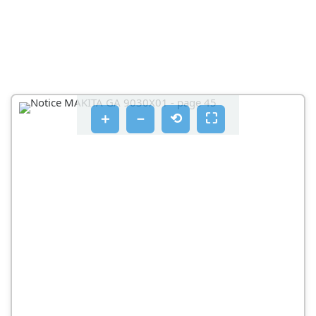
LAIPAN SUOJUKSEN KIINNITYS JA IRROTUS (KUVA
5)
LAIPAN SUOJUKSEN (LISÄVARUSTE) KIINNITYS JA
IRROTUS (KUVAT 6 JA 7)
UPOTETULLA NAVALLA VARUSTETUN
LAIKAN/MONILAIKAN (LISÄVARUSTE)
＋
－
⟲
⛶
KIINNITTÄMINEN JA IRROTTAMINEN (KUVA 8)
SUPERLAIPPA
AUSTRALIA JA UUSI-SEELANTI
KATKAISULAIKAN KIINNITYS JA IRROTUS
AUSTRALIA JA UUSI-SEELANTI (KUVA 11)
KÄYTTÖ
VAROITUS
HIONTA