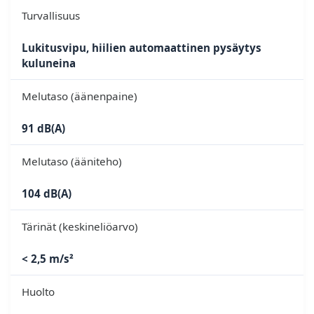
Turvallisuus
Lukitusvipu, hiilien automaattinen pysäytys
kuluneina
Melutaso (äänenpaine)
91 dB(A)
Melutaso (ääniteho)
104 dB(A)
Tärinät (keskineliöarvo)
< 2,5 m/s²
Huolto