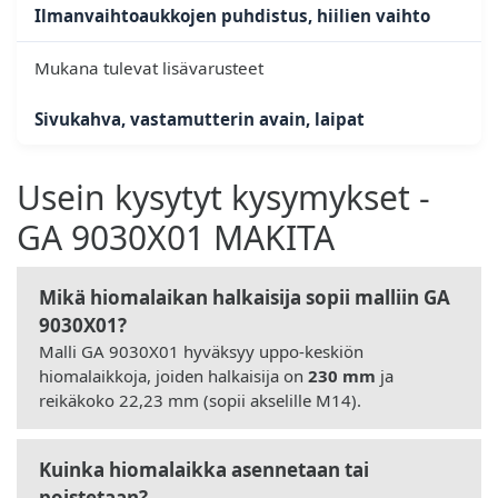
Ilmanvaihtoaukkojen puhdistus, hiilien vaihto
Mukana tulevat lisävarusteet
Sivukahva, vastamutterin avain, laipat
Usein kysytyt kysymykset -
GA 9030X01 MAKITA
Mikä hiomalaikan halkaisija sopii malliin GA
9030X01?
Malli GA 9030X01 hyväksyy uppo-keskiön
hiomalaikkoja, joiden halkaisija on
230 mm
ja
reikäkoko 22,23 mm (sopii akselille M14).
Kuinka hiomalaikka asennetaan tai
poistetaan?