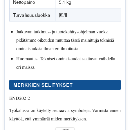
Nettopaino
5,1 kg
Turvallisuusluokka
回/II
Jatkuvan tutkimus- ja tuotekehitysohjelman vuoksi
pidätämme oikeuden muuttaa tässä mainittuja teknisiä
ominaisuuksia ilman eri ilmoitusta.
Huomautus: Tekniset ominaisuudet saattavat vaihdella
eri maissa.
MERKKIEN SELITYKSET
END202-2
Työkalussa on käytetty seuraavia symboleja. Varmista ennen
käyttöä, että ymmärrät niiden merkityksen.