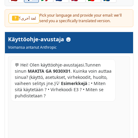
Pick your language and provide your email: we'll
لغة أخرى؟
?
send you a specifically translated version.
Käyttöohje-avustaja
Voimansa antanut Anthropic
💬 Hei! Olen käyttöohje-avustajasi.Tunnen
sinun
MAKITA GA 9030X01
. Kuinka voin auttaa
sinua? (käyttö, asetukset, virhekoodit, huolto,
vaiheen selitys jne.)💡
Esimerkkejä :
• Miten
sitä käytetään ? • Virhekoodi E3 ? • Miten se
puhdistetaan ?