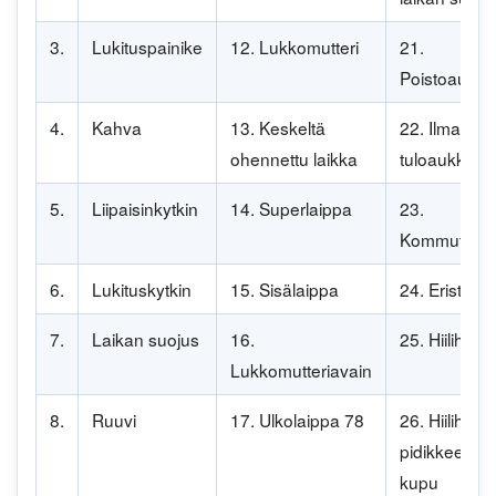
3.
Lukituspainike
12. Lukkomutteri
21.
Poistoaukko
4.
Kahva
13. Keskeltä
22. Ilman
ohennettu laikka
tuloaukko
5.
Liipaisinkytkin
14. Superlaippa
23.
Kommutaatto
6.
Lukituskytkin
15. Sisälaippa
24. Eristekär
7.
Laikan suojus
16.
25. Hiiliharja
Lukkomutteriavain
8.
Ruuvi
17. Ulkolaippa 78
26. Hiiliharja
pidikkeen
kupu