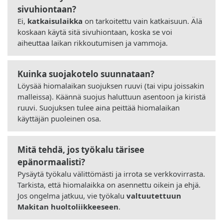
sivuhiontaan?
Ei,
katkaisulaikka
on tarkoitettu vain katkaisuun. Älä
koskaan käytä sitä sivuhiontaan, koska se voi
aiheuttaa laikan rikkoutumisen ja vammoja.
Kuinka suojakotelo suunnataan?
Löysää hiomalaikan suojuksen ruuvi (tai vipu joissakin
malleissa). Käännä suojus haluttuun asentoon ja kiristä
ruuvi. Suojuksen tulee aina peittää hiomalaikan
käyttäjän puoleinen osa.
Mitä tehdä, jos työkalu tärisee
epänormaalisti?
Pysäytä työkalu välittömästi ja irrota se verkkovirrasta.
Tarkista, että hiomalaikka on asennettu oikein ja ehjä.
Jos ongelma jatkuu, vie työkalu
valtuutettuun
Makitan huoltoliikkeeseen
.