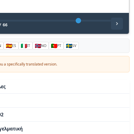
/
66
N
ES
IT
NO
PT
SV
 you a specifically translated version.
λες
02
γγελματική