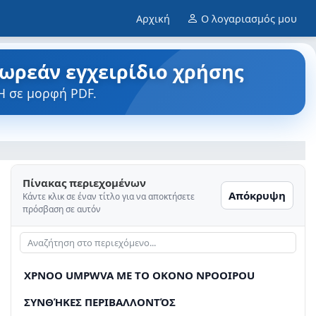
Αρχική
Ο λογαριασμός μου
Δωρεάν εγχειρίδιο χρήσης
H σε μορφή PDF.
Πίνακας περιεχομένων
Απόκρυψη
Κάντε κλικ σε έναν τίτλο για να αποκτήσετε
πρόσβαση σε αυτόν
XPNOO UMPWVA ME TO OKONO NPOOIPOU
ΣΥΝΘΉΚΕΣ ΠΕΡΙΒΑΛΛΟΝΤΌΣ