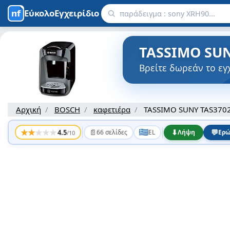
ΕύκολοΕγχειρίδιο
TASSIMO SUN
Βρείτε δωρεάν το ε
Αρχική
BOSCH
καφετιέρα
TASSIMO SUNY TAS370
★
★
★
★
★
📄
⬇
💬
4.5
66 σελίδες
EL
Λήψη
Ερώ
/10