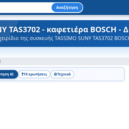
Αναζήτηση
Y TAS3702 - καφετιέρα BOSCH - 
γχειρίδιο της συσκευής TASSIMO SUNY TAS3702 BOSC
2
❓
⚙️
τηση AI
10 ερωτήσεις
Τεχνικά