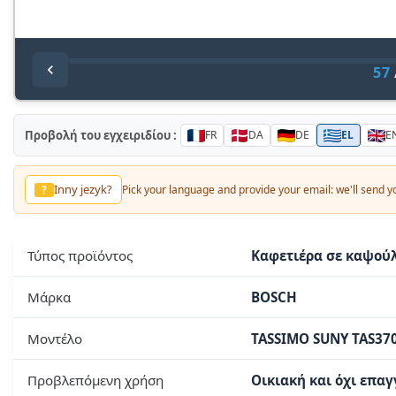
57
Προβολή του εγχειριδίου :
FR
DA
DE
EL
E
Другой язык?
?
Pick your language and provide your email: we'll send
Τύπος προϊόντος
Καφετιέρα σε καψού
Μάρκα
BOSCH
Μοντέλο
TASSIMO SUNY TAS37
Προβλεπόμενη χρήση
Οικιακή και όχι επα