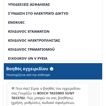
YΠOΔΕIΞΕΙΣ ΑΣΦΑΛΕΙΑΣ
ΣΎΝΔΕΣΗ ΣΤΟ ΗΛΕΚΤΡΙΚΌ ΔΙΚΤΥΟ
ENOKUEC
KIVΔUVOC ΕΓKAΜΑΤΩΝ
KIVΔUVOC ΗΛΕΚΤΡΟΠΛΗΞΊΑΣ
KIVΔUVOC TPAΜATIOΜOÙ
E\XOUKOV UN V PYEIA
ANÒOUPON
Βοηθός εγχειριδίου
Υποστηρίζεται από την Anthropic
ΠΛΗΡΟΦΟΡΊΑ
AVTΜΕΤΏΠΙΟΝ ΠΡΟΒΛΗΜΆΤΩΝ
💬 Γεια σας! Είμαι ο βοηθός του εγχειριδίου
σας.Γνωρίζω το
BOSCH TASSIMO SUNY
KUNDENDIENST - CUSTOMER SERVICE
TAS3702
. Πώς μπορώ να σας βοηθήσω;
(χρήση, ρυθμίσεις, κωδικοί σφαλμάτων,
DE DEUTSCHLAND, GERMANY