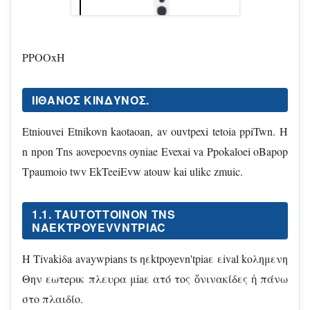
PPOOxH
IIΘΑΝΌΣ ΚΙΝΔΎΝΟΣ.
Etniouvei Etnikovn kaotaoan, av ouvtpexi tetoia ppiTwn. H
n npon Tns aovepoevns oyniae Evexai va Ppokaloei oBapop
Tpaumoio twv EkTeeiEvw atouw kai ulikc zmuic.
1.1. TAUTOTTOINON TNS
NAEKTPOYEVVNTPIAC
H Tivakiδa avaywpians ts ηεktpoyevn'tpiaε εival koλημενη
Θην εωτeρικ πλευρα μiaε ατό τος ὅνινακίδες ἡ πάνω
στο πλαιδίο.