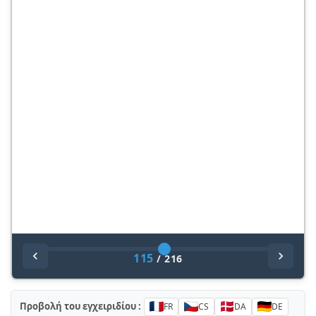
115
/
216
Προβολή του εγχειριδίου :
FR
CS
DA
DE