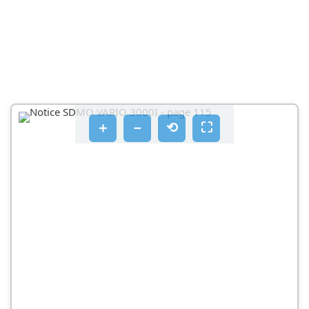
EMIAEETN Θ EON XPNO
EΛΈΓΞΕΝ ΑΝ Η ΕΝΙΚΉ ΚΑΤΆΣΤΑΣΗ ΤΗΣ
ΗΛΕΚΤΡΟΓΕΝΝΉΠΡΊΑΣ ΕΙ͂ΑΙ ΚΑΛΉ (ΒΊΔΕΣ,
ἘΎΚΑΜΤΤΟΙ ΣΩΛΉΝΕΣ)
ΕΕΚΊΝΗΣΟΤΕ ΣΝ ΗΛΕΚΤΡΟΓΕΝΝΉΤΡΙΑ
4.5.1 XPNOT NC AVTLAIC ONMUOPYIAE TIEONTOU
PEEEPOUAP
＋
－
⟲
⛶
XPNOIOUTOINOTE TNV TAPEXÓEVN NΛEKTPIKÉ
EVÉPYEIA
4.6.1 XPNOTNS ΛEITOUPYIAC MAX-ECO
ΣΒΉΣΕΤΗΝ ΗΛΕΚΤΡΟΓΕΝΝΉΤΡΙΑ
ΣΥΝΤΉΡΗΣΗ ΤΉΣ ἈΛΕΚΤΡΟΓΈΝΝΗΝΤΡΊΑΣ
5.1.YTEVUION TS OKOTIOTNTAC
5.3.1 AΛΛAYN ΛΑΔIOU