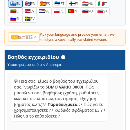
EL
EN
ES
ET
FI
HU
IT
LT
LV
NL
PL
PT
RU
SK
SL
SV
Pick your language and provide your email: we'll
他の言語？
?
send you a specifically translated version.
Βοηθός εγχειριδίου
Υποστηρίζεται από την Anthropic
💬 Γεια σας! Είμαι ο βοηθός του εγχειριδίου
σας.Γνωρίζω το
SDMO VARIO 3000I
. Πώς
μπορώ να σας βοηθήσω; (χρήση, ρυθμίσεις,
κωδικοί σφαλμάτων, συντήρηση, εξήγηση
βήματος κ.λπ.)💡
Παραδείγματα :
• Πώς να το
χρησιμοποιήσετε ? • Κωδικός σφάλματος E3 ? •
Πώς να το καθαρίσετε ?