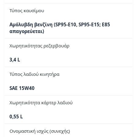
Τύπος καυσίμου
Αμόλυβδη βενζίνη (SP95-E10, SP95-E15; E85
απαγορεύεται)
Χωρητικότητας ρεζερβουάρ
3,4 L
Τύπος λαδιού κινητήρα
SAE 15W40
Χωρητικότητα κάρτερ λαδιού
0,55 L
Ονομαστική ισχύς (συνεχής)