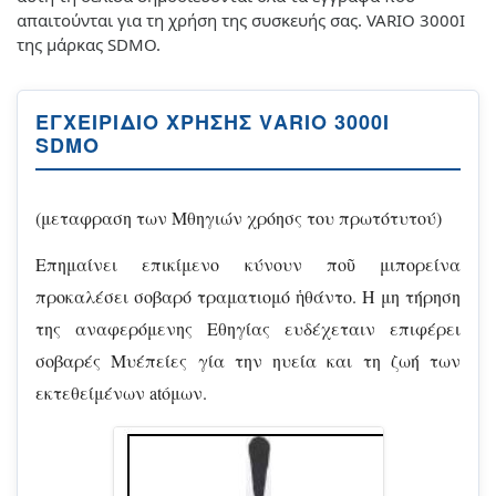
απαιτούνται για τη χρήση της συσκευής σας. VARIO 3000I
της μάρκας SDMO.
ΕΓΧΕΙΡΊΔΙΟ ΧΡΉΣΗΣ VARIO 3000I
SDMO
(μεταφραση των Μθηγιών χρόησς του πρωτότυτού)
Eπημαίνει επικίμενο κύνουν ποῦ μιπορείνα
προκαλέσει σοβαρό τραματιομό ἡθάντο. H μη τήρηση
της αναφερόμενης Εθηγίας ευδέχεταιν επιφέρει
σοβαρές Μυέπείες γία την ηυεία και τη ζωή των
εκτεθείμένων atóμων.