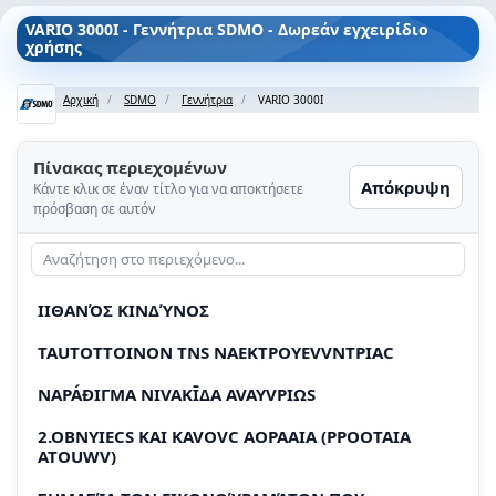
VARIO 3000I - Γεννήτρια SDMO - Δωρεάν εγχειρίδιο
χρήσης
Αρχική
SDMO
Γεννήτρια
VARIO 3000I
Πίνακας περιεχομένων
Απόκρυψη
Κάντε κλικ σε έναν τίτλο για να αποκτήσετε
πρόσβαση σε αυτόν
IIΘΑΝΌΣ ΚΙΝΔΎΝΟΣ
TAUTOTTOINON TNS NAEKTPOYEVVNTPIAC
NAPÁÐIΓΜA NIVAKĪΔΑ AVAYVΡIΩS
2.OBNYIECS KAI KAVOVC AOPAAIA (PPOOTAIA
ATOUWV)