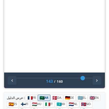
143
/
160
عرض الدليل :
FR
AR
DA
DE
EL
EN
ES
FI
HU
IT
KK
NL
NO