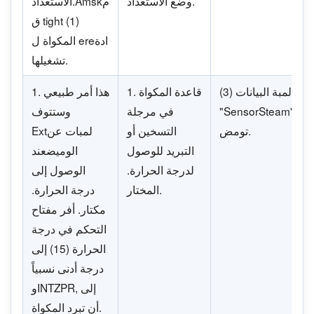
وضع الاستعداد.
الاستعداد.Amskم
ق tight (1)
المكواة ل ereادة
تشغيلها.
لمبة البيانات (3)
1. قاعدة المكواة
1. هذا أمر طبيعي
"SensorSteam"
في مرجلة
وستتوف
تومض.
التسخين أو
Extلمبات عن
التبريد للوصول
الوميضعند
لدرجة الحرارة.
الوصول إلى
المختار.
درجة الحرارة.
مكتار. أفر مفتاح
التحكم في درجة
الحرارة (15) إلى
درجة أدنى نسبياً
وINTZPR, إلى
أن تبرد المكواة.