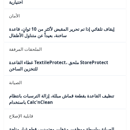
اختيارية
الأمان
إيقاف تلقائي إذا تم تحرير المقبض لأكثر من 10 ثوانٍ، قاعدة
ساخنة، بعيداً عن متناول الأطفال
الملحقات المرفقة
غطاء القاعدة TextileProtect، ملحق StoreProtect
للتخزين الساخن
الصيانة
تنظيف القاعدة بقطعة قماش مبللة، إزالة الترسبات بانتظام
باستخدام Calc'nClean
قابلية الإصلاح
الصيانة بواسطة موظفين مؤهلين معتمدين، قطع غيار متاحة