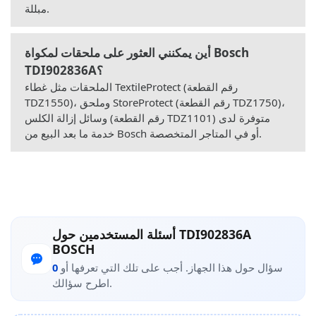
مبللة.
أين يمكنني العثور على ملحقات لمكواة Bosch
TDI902836A؟
الملحقات مثل غطاء TextileProtect (رقم القطعة
TDZ1550)، وملحق StoreProtect (رقم القطعة TDZ1750)،
وسائل إزالة الكلس (رقم القطعة TDZ1101) متوفرة لدى
خدمة ما بعد البيع من Bosch أو في المتاجر المتخصصة.
أسئلة المستخدمين حول TDI902836A
BOSCH
سؤال حول هذا الجهاز. أجب على تلك التي تعرفها أو
0
اطرح سؤالك.