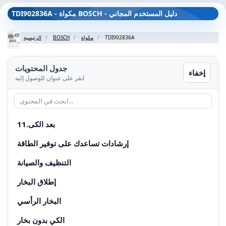
TDI902836A - مكواة BOSCH - دليل المستخدم المجاني
TDI902836A
مكواة
BOSCH
الرئيسية
جدول المحتويات
إخفاء
انقر على عنوان للوصول إليه
11.بعد الكى
إرشادات تساعدك على توفير الطاقة
التنظيف والصيانة
إطلاق البخار
البخار الرأسي
الكي بدون بخار