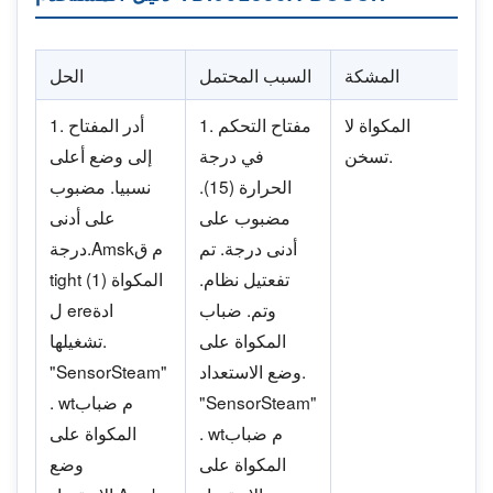
المشكة
السبب المحتمل
الحل
المكواة لا
1. مفتاح التحكم
1. أدر المفتاح
تسخن.
في درجة
إلى وضع أعلى
الحرارة (15).
نسبيا. مضبوب
مضبوب على
على أدنى
أدنى درجة. تم
درجة.Amskم ق
تفعتيل نظام.
tight (1) المكواة
وتم. ضباب
ل ereادة
المكواة على
تشغيلها.
وضع الاستعداد.
"SensorSteam"
"SensorSteam"
. wtم ضباب
. wtم ضباب
المكواة على
المكواة على
وضع