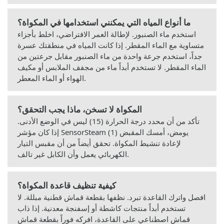
ما أنواع المياه التي يمكنني استخدامها في المكواة؟
استخدم ماء الصنبور. لإطالة العمر الافتراضي، اخلط بأجزاء
متساوية مع الماء المقطر. إذا كانت المياه في منطقتك عسرة
جداً، استخدم جرعة واحدة من ماء الصنبور مقابل جرعتين من
الماء المقطر. لا تستخدم أبداً ماء من مجفف الملابس أو مكيف
الهواء أو الماء المعطر.
المكواة لا تسخن، ماذا يجب التحقق؟
تأكد من أن محدد درجة الحرارة (15) ليس في الوضع الأدنى.
إذا كان مؤشر SensorSteam يومض، أمسك المقبض (1)
لإعادة تنشيط المكواة. تحقق أيضاً من أن مقبس التيار
الكهربائي يعمل وأن الكابل غير تالف.
كيفية تنظيف قاعدة المكواة؟
افصل واترك القاعدة تبرد. نظفها بقطعة قماش قطنية مبللة. لا
تستخدم أبداً منتجات كاشطة أو إسفنجة معدنية. إذا ذاب
قماش اصطناعي على القاعدة، افركه فوراً بقطعة قماش