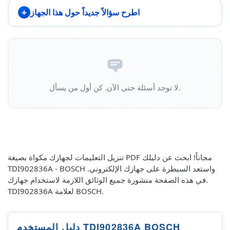
اطرح سؤالاً جديداً حول هذا الجهاز
لا توجد أسئلة حتى الآن. كن أول من يسأل.
تنزيل التعليمات لجهازك مكواة بصيغة PDF مجاناً! ابحث عن دليلك
TDI902836A - BOSCH واستعد السيطرة على جهازك الإلكتروني.
في هذه الصفحة منشورة جميع الوثائق اللازمة لاستخدام جهازك.
TDI902836A لعلامة BOSCH.
دليل المستخدم TDI902836A BOSCH