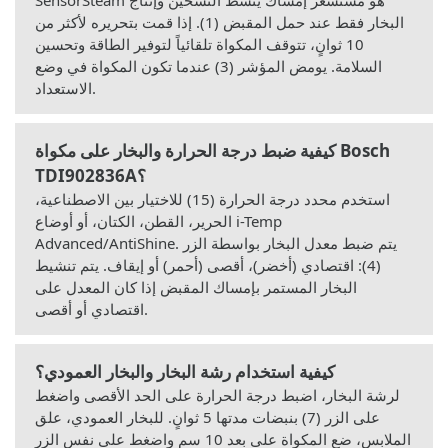
البخار فقط عند حمل المقبض (1). إذا قمت بتحريره لأكثر من
10 ثوانٍ، تتوقف المكواة تلقائياً لتوفير الطاقة وتحسين
السلامة. يومض المؤشر (3) عندما تكون المكواة في وضع
الاستعداد.
كيفية ضبط درجة الحرارة والبخار على مكواة Bosch
TDI902836A؟
استخدم محدد درجة الحرارة (15) للاختيار بين الاصطناعية،
الحرير، القطن، الكتان، أو أوضاع i-Temp
Advanced/AntiShine. يتم ضبط معدل البخار بواسطة الزر
(4): اقتصادي (أخضر)، أقصى (أحمر) أو إيقاف. يتم تنشيط
البخار المستمر بإمساك المقبض إذا كان المعدل على
اقتصادي أو أقصى.
كيفية استخدام رشة البخار والبخار العمودي؟
لرشة البخار، اضبط درجة الحرارة على الحد الأقصى واضغط
على الزر (7) بنبضات مدتها 5 ثوانٍ. للبخار العمودي، علق
الملابس، ضع المكواة على بعد 10 سم واضغط على نفس الزر