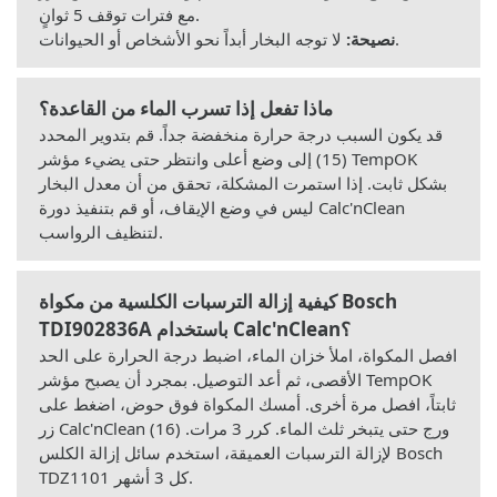
مع فترات توقف 5 ثوانٍ.
لا توجه البخار أبداً نحو الأشخاص أو الحيوانات.
نصيحة:
ماذا تفعل إذا تسرب الماء من القاعدة؟
قد يكون السبب درجة حرارة منخفضة جداً. قم بتدوير المحدد
(15) إلى وضع أعلى وانتظر حتى يضيء مؤشر TempOK
بشكل ثابت. إذا استمرت المشكلة، تحقق من أن معدل البخار
ليس في وضع الإيقاف، أو قم بتنفيذ دورة Calc'nClean
لتنظيف الرواسب.
كيفية إزالة الترسبات الكلسية من مكواة Bosch
TDI902836A باستخدام Calc'nClean؟
افصل المكواة، املأ خزان الماء، اضبط درجة الحرارة على الحد
الأقصى، ثم أعد التوصيل. بمجرد أن يصبح مؤشر TempOK
ثابتاً، افصل مرة أخرى. أمسك المكواة فوق حوض، اضغط على
زر Calc'nClean (16) ورج حتى يتبخر ثلث الماء. كرر 3 مرات.
لإزالة الترسبات العميقة، استخدم سائل إزالة الكلس Bosch
TDZ1101 كل 3 أشهر.