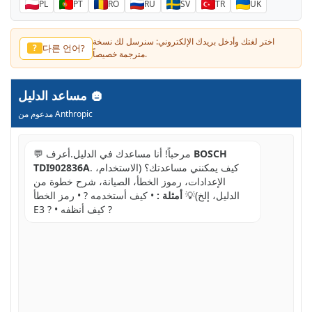
PL
PT
RO
RU
SV
TR
UK
اختر لغتك وأدخل بريدك الإلكتروني: سنرسل لك نسخة
다른 언어?
?
مترجمة خصيصاً.
مساعد الدليل
مدعوم من Anthropic
BOSCH
💬 مرحباً! أنا مساعدك في الدليل.أعرف
. كيف يمكنني مساعدتك؟ (الاستخدام،
TDI902836A
الإعدادات، رموز الخطأ، الصيانة، شرح خطوة من
الدليل، إلخ)💡
أمثلة :
• كيف أستخدمه ? • رمز الخطأ
E3 ? • كيف أنظفه ?