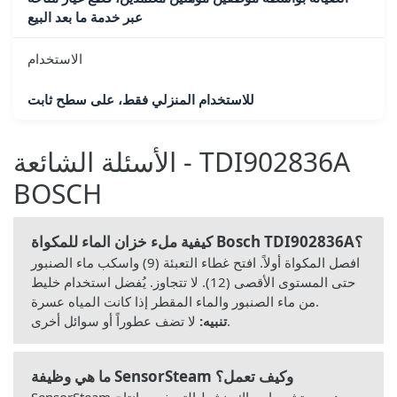
عبر خدمة ما بعد البيع
الاستخدام
للاستخدام المنزلي فقط، على سطح ثابت
الأسئلة الشائعة - TDI902836A
BOSCH
كيفية ملء خزان الماء للمكواة Bosch TDI902836A؟
افصل المكواة أولاً. افتح غطاء التعبئة (9) واسكب ماء الصنبور
حتى المستوى الأقصى (12). لا تتجاوز. يُفضل استخدام خليط
من ماء الصنبور والماء المقطر إذا كانت المياه عسرة.
لا تضف عطوراً أو سوائل أخرى.
تنبيه:
ما هي وظيفة SensorSteam وكيف تعمل؟
SensorSteam هو مستشعر إمساك ينشط التسخين وإنتاج