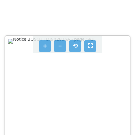
＋
－
⟲
⛶