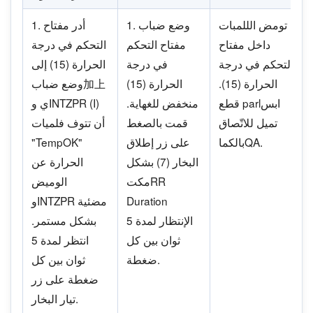
تومض الللمبات
1. وضع ضباب
1. أدر مفتاح
داخل مفتاح
مفتاح التحكم
التحكم في درجة
التحكم في درجة
في درجة
الحرارة (15) إلى
الحرارة (15).
الحرارة (15)
وضع ضباب加上
قطع parlابس
منخفض للغهاية.
ي وINTZPR (I)
تميل للاتّصاق
قمت بالصغط
أن تتوف فلميات
بالكماQA.
على زر إطلاق
"TempOK"
البخار (7) بشكل
الحرارة عن
مكتRR
الوميض
Duration
وINTZPR مضئية
الإنتظار لمدة 5
بشكل مستمر.
ثوان بين كل
انتظر لمدة 5
ضغطة.
ثوان بين كل
ضغطة على زر
تيار البخار.