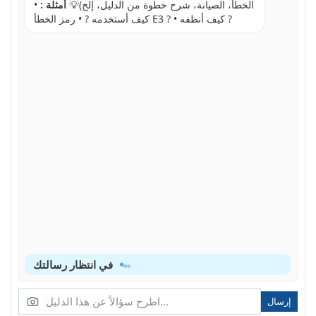
الخطأ، الصيانة، شرح خطوة من الدليل، إلخ)💡
أمثلة :
•
كيف أستخدمه ? • رمز الخطأ E3 ? • كيف أنظفه ?
في انتظار رسالتك
إرسال