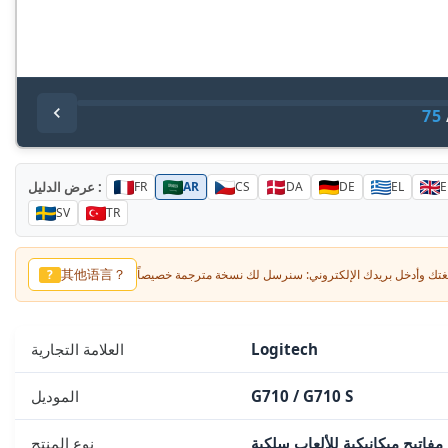
75
عرض الدليل :
FR
AR
CS
DA
DE
EL
E
SV
TR
其他语言？
?
Logitech
العلامة التجارية
G710 / G710 S
الموديل
مفاتيح ميكانيكية للألعاب سلكية
نوع المنتج