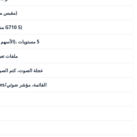
USB 2.0 (مقبس مزدوج للإضاءة الخلفية)
Cherry MX (منخفض الضوضاء لـ G710 S)
أبيض، منطقتان (ZQSD/الأسهم والباقي)، 5 مستويات
6 مفاتيح G × 3 ملفات ت
عجلة الصوت، كتم الصوت
مفتاح مخصص لتعطيل Windows/القائمة، مؤشر ضوئي