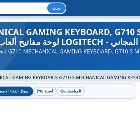
بحث
NICAL GAMING KEYBOARD, G710
دليل المستخدم المجاني
ابحث عن دلي
ICAL GAMING KEYBOARD, G710 S MECHANICAL GAMING KEY
❓
⚙️
المواصفات
10 أسئلة
سؤال الذكاء الاصط