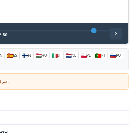
/
80
N
ES
FI
HU
IT
NL
PL
PT
RU
اختر لغتك وأدخل بريدك الإلكتروني: سنرسل لك نسخة مترجمة خصيصاً.
لوحة 