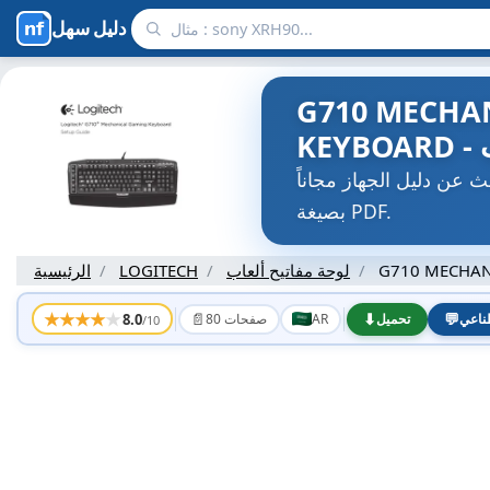
دليل سهل
G710 MECHA
ل الجهاز مجاناً G710 MECHANICAL GAMING KEYBOARD, G710 S MECHANICAL GAMING KEYBOARD LOGITECH
بصيغة PDF.
G710 MECHAN
لوحة مفاتيح ألعاب
LOGITECH
الرئيسية
★
★
★
★
★
📄
⬇
💬
8.0
ناعي
تحميل
AR
80 صفحات
/10