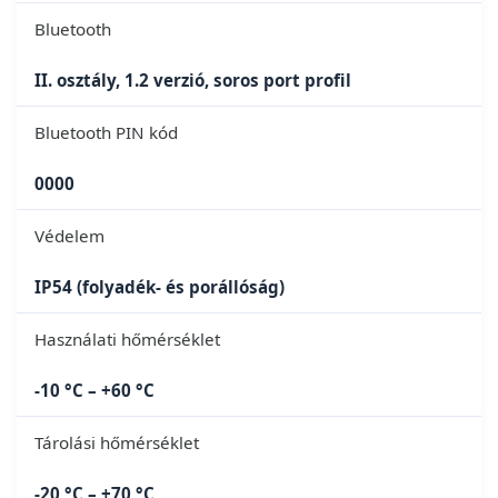
Bluetooth
II. osztály, 1.2 verzió, soros port profil
Bluetooth PIN kód
0000
Védelem
IP54 (folyadék- és porállóság)
Használati hőmérséklet
-10 °C – +60 °C
Tárolási hőmérséklet
-20 °C – +70 °C