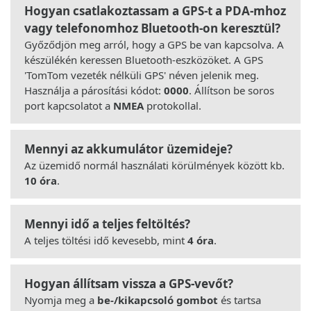
Hogyan csatlakoztassam a GPS-t a PDA-mhoz
vagy telefonomhoz Bluetooth-on keresztül?
Győződjön meg arról, hogy a GPS be van kapcsolva. A
készülékén keressen Bluetooth-eszközöket. A GPS
'TomTom vezeték nélküli GPS' néven jelenik meg.
Használja a párosítási kódot:
0000
. Állítson be soros
port kapcsolatot a
NMEA
protokollal.
Mennyi az akkumulátor üzemideje?
Az üzemidő normál használati körülmények között kb.
10 óra
.
Mennyi idő a teljes feltöltés?
A teljes töltési idő kevesebb, mint
4 óra
.
Hogyan állítsam vissza a GPS-vevőt?
Nyomja meg a
be-/kikapcsoló gombot
és tartsa