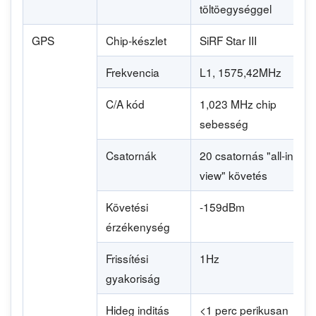
tõltöegységgel
GPS
Chip-készlet
SiRF Star III
Frekvencia
L1, 1575,42MHz
C/A kód
1,023 MHz chip
sebesség
Csatornák
20 csatornás "all-in-
view" követés
Követési
-159dBm
érzékenység
Frissítési
1Hz
gyakoriság
Hideg inditás
<1 perc perikusan