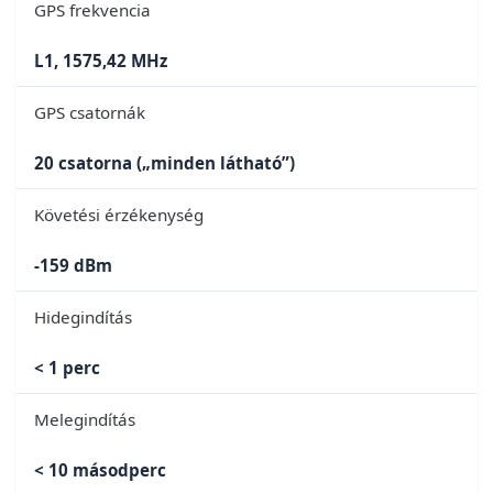
GPS frekvencia
L1, 1575,42 MHz
GPS csatornák
20 csatorna („minden látható”)
Követési érzékenység
-159 dBm
Hidegindítás
< 1 perc
Melegindítás
< 10 másodperc