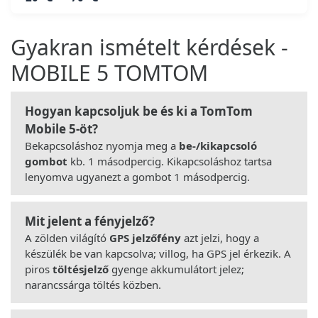
Gyakran ismételt kérdések -
MOBILE 5 TOMTOM
Hogyan kapcsoljuk be és ki a TomTom
Mobile 5-öt?
Bekapcsoláshoz nyomja meg a
be-/kikapcsoló
gombot
kb. 1 másodpercig. Kikapcsoláshoz tartsa
lenyomva ugyanezt a gombot 1 másodpercig.
Mit jelent a fényjelző?
A zölden világító
GPS jelzőfény
azt jelzi, hogy a
készülék be van kapcsolva; villog, ha GPS jel érkezik. A
piros
töltésjelző
gyenge akkumulátort jelez;
narancssárga töltés közben.