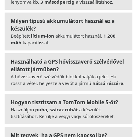
lenyomva kb.
3 másodpercig
a visszaállításhoz.
Milyen típusú akkumulátort használ ez a
készülék?
Beépített
lítium-ion
akkumulátort használ,
1 200
mAh
kapacitással.
Használható a GPS hővisszaverő szélvédővel
ellátott járműben?
A hővisszaverő szélvédők blokkolhatják a jelet. Ha
rossz a vétel, helyezze a vevőt a jármű
hátsó részére
.
Hogyan tisztítsam a TomTom Mobile 5-öt?
Használjon
puha, száraz ruhát
a készülék
tisztításához. Kerülje a vegyi vagy súrolószereket.
Mit tegyek, ha a GPS nem kapcsol be?