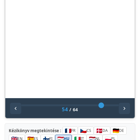
54
/
64
Kézikönyv megtekintése :
FR
CS
DA
DE
EN
ES
FI
HU
IT
NL
PL