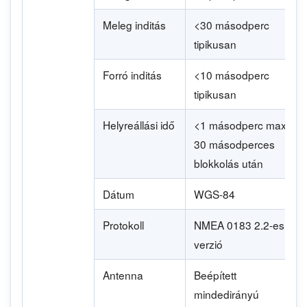
Meleg inditás
<30 másodperc
tipikusan
Forró inditás
<10 másodperc
tipikusan
Helyreállási idő
<1 másodperc max
30 másodperces
blokkolás után
Dátum
WGS-84
Protokoll
NMEA 0183 2.2-es
verzió
Antenna
Beépített
mindedirányú