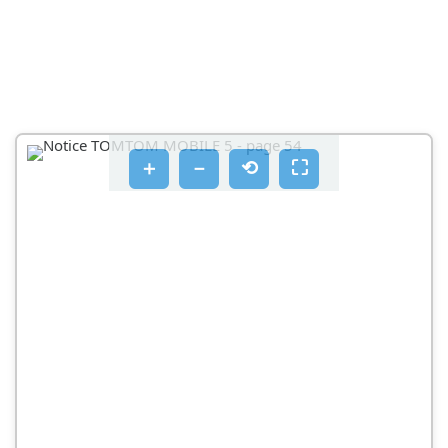
＋
－
⟲
⛶