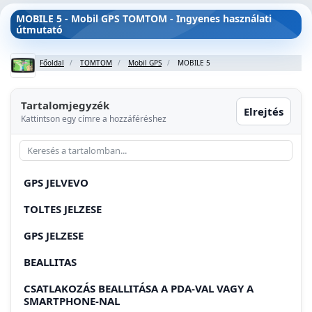
MOBILE 5 - Mobil GPS TOMTOM - Ingyenes használati
útmutató
Főoldal
TOMTOM
Mobil GPS
MOBILE 5
Tartalomjegyzék
Elrejtés
Kattintson egy címre a hozzáféréshez
GPS JELVEVO
TOLTES JELZESE
GPS JELZESE
BEALLITAS
CSATLAKOZÁS BEALLITÁSA A PDA-VAL VAGY A
SMARTPHONE-NAL