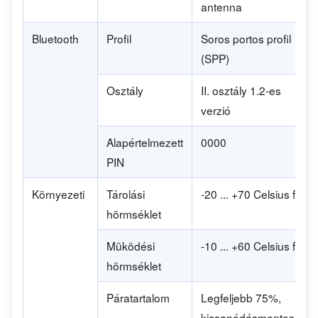
antenna
Bluetooth
Profil
Soros portos profil
(SPP)
Osztály
II. osztály 1.2-es
verzió
Alapértelmezett
0000
PIN
Környezeti
Tárolási
-20 ... +70 Celsius fok
hörmséklet
Müködési
-10 ... +60 Celsius fok
hörmséklet
Páratartalom
Legfeljebb 75%,
kicsapódásmentesen