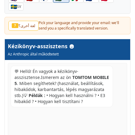
SV
Pick your language and provide your email: we'll
لغة أخرى؟
?
send you a specifically translated version.
Kézikönyv-asszisztens
Az Anthropic által működtetett
💬 Helló! Én vagyok a kézikönyv-
asszisztense.Ismerem az ön
TOMTOM MOBILE
5
. Miben segíthetek? (használat, beállítások,
hibakódok, karbantartás, lépés magyarázata
stb.)💡
Példák :
• Hogyan kell használni ? • E3
hibakód ? • Hogyan kell tisztítani ?