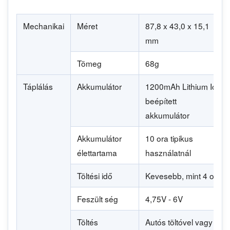
Mechanikai
Méret
87,8 x 43,0 x 15,1
mm
Tömeg
68g
Táplálás
Akkumulátor
1200mAh Lithium Ion
beépített
akkumulátor
Akkumulátor
10 ora tipikus
élettartama
használatnál
Töltési idő
Kevesebb, mint 4 ora
Feszült ség
4,75V - 6V
Töltés
Autós tõltóvel vagy