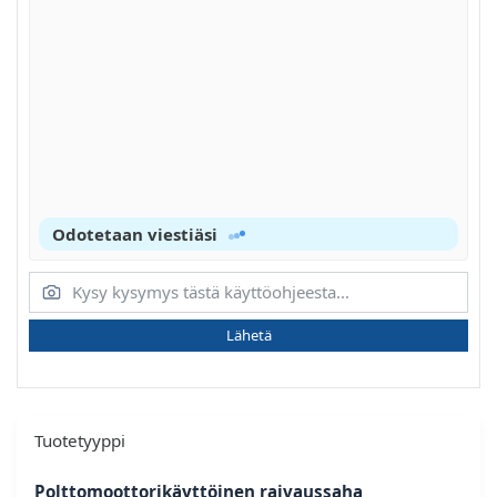
Odotetaan viestiäsi
Lähetä
Tuotetyyppi
Polttomoottorikäyttöinen raivaussaha