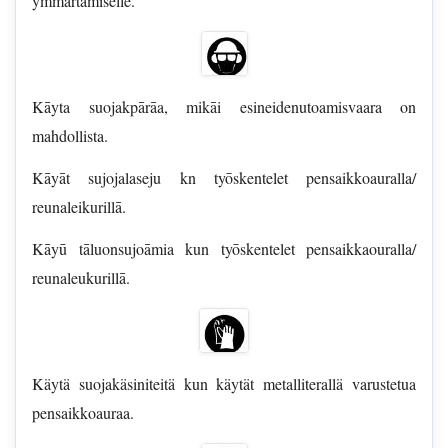
ymmartamiselle.
Kāyta suojakpārāa, mikāi esineidenutoamisvaara on
mahdollista.
Kāyāt sujojalaseju kn tyōskentelet pensaikkoauralla/
reunaleikurillā.
Kāyū tāluonsujoāmia kun tyōskentelet pensaikkaouralla/
reunaleukurillā.
Käytä suojakäsiniteitä kun käytät metalliterallä varustetua
pensaikkoauraa.