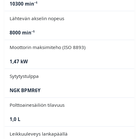
10300 min⁻¹
Lähtevän akselin nopeus
8000 min⁻¹
Moottorin maksimiteho (ISO 8893)
1,47 kW
Sytytystulppa
NGK BPMR6Y
Polttoainesäiliön tilavuus
1,0 L
Leikkuuleveys lankapäällä