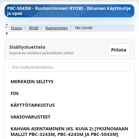
PBC-5043M - Ruohotrimmeri RYOBI - Ilmainen käyttöohje
ja opas
Etusivu
RYOBI
Ruohotrimmeri
PBC-5043M
Sisällysluettelo
Piilota
Napsauta otsikkoa päästäksesi siihen
MERKKIEN SELITYS
FIN
KÄYTTÖTARKOITUS
VAKIOVARUSTEET
KAHVAN ASENTAMINEN (KS. KUVA 2) [YKSINOMAAN
MALLIT PBC-3243M, PBC-4243M JA PBC-5043M]