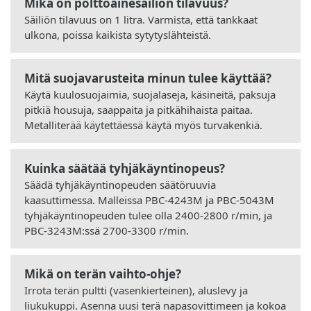
Mikä on polttoainesäiliön tilavuus?
Säiliön tilavuus on 1 litra. Varmista, että tankkaat
ulkona, poissa kaikista sytytyslähteistä.
Mitä suojavarusteita minun tulee käyttää?
Käytä kuulosuojaimia, suojalaseja, käsineitä, paksuja
pitkiä housuja, saappaita ja pitkähihaista paitaa.
Metalliterää käytettäessä käytä myös turvakenkiä.
Kuinka säätää tyhjäkäyntinopeus?
Säädä tyhjäkäyntinopeuden säätöruuvia
kaasuttimessa. Malleissa PBC-4243M ja PBC-5043M
tyhjäkäyntinopeuden tulee olla 2400-2800 r/min, ja
PBC-3243M:ssä 2700-3300 r/min.
Mikä on terän vaihto-ohje?
Irrota terän pultti (vasenkierteinen), aluslevy ja
liukukuppi. Asenna uusi terä napasovittimeen ja kokoa