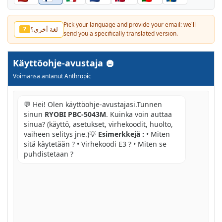
Pick your language and provide your email: we'll
لغة أخرى؟
?
send you a specifically translated version.
Käyttöohje-avustaja
Voimansa antanut Anthropic
💬 Hei! Olen käyttöohje-avustajasi.Tunnen
sinun
RYOBI PBC-5043M
. Kuinka voin auttaa
sinua? (käyttö, asetukset, virhekoodit, huolto,
vaiheen selitys jne.)💡
Esimerkkejä :
• Miten
sitä käytetään ? • Virhekoodi E3 ? • Miten se
puhdistetaan ?