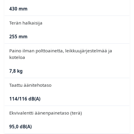
430 mm
Terän halkaisija
255 mm
Paino ilman polttoainetta, leikkuujärjestelmää ja
koteloa
7,8 kg
Taattu äänitehotaso
114/116 dB(A)
Ekvivalentti äänenpainetaso (terä)
95,0 dB(A)