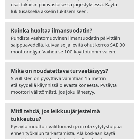
osat takaisin päinvastaisessa järjestyksessä. Käytä
lukitusakselia akselin lukitsemiseen.
Kuinka huoltaa ilmansuodatin?
Puhdista vaahtomuovinen ilmansuodatin päivittäin
saippuavedellä, kuivaa se ja levitä ohut kerros SAE 30
moottoriöljyä. Vaihda se 100 käyttötunnin välein.
Mikä on noudatettava turvaetäisyys?
Sivullisten on pysyttävä vähintään 15 metrin
etäisyydellä käynnissä olevasta koneesta. Pysäytä
moottori välittömästi, jos joku lähestyy.
Mitä tehdä, jos leikkuujärjestelmä
tukkeutuu?
Pysäytä moottori välittömästi ja irrota sytytystulppa
ennen työkalun tarkastamista. Älä koskaan käytä