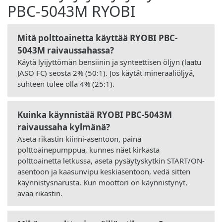
PBC-5043M RYOBI
Mitä polttoainetta käyttää RYOBI PBC-
5043M raivaussahassa?
Käytä lyijyttömän bensiinin ja synteettisen öljyn (laatu
JASO FC) seosta 2% (50:1). Jos käytät mineraaliöljyä,
suhteen tulee olla 4% (25:1).
Kuinka käynnistää RYOBI PBC-5043M
raivaussaha kylmänä?
Aseta rikastin kiinni-asentoon, paina
polttoainepumppua, kunnes näet kirkasta
polttoainetta letkussa, aseta pysäytyskytkin START/ON-
asentoon ja kaasunvipu keskiasentoon, vedä sitten
käynnistysnarusta. Kun moottori on käynnistynyt,
avaa rikastin.