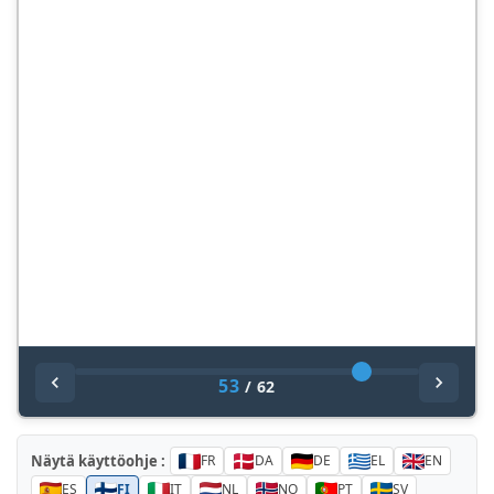
53
/
62
Näytä käyttöohje :
FR
DA
DE
EL
EN
ES
FI
IT
NL
NO
PT
SV