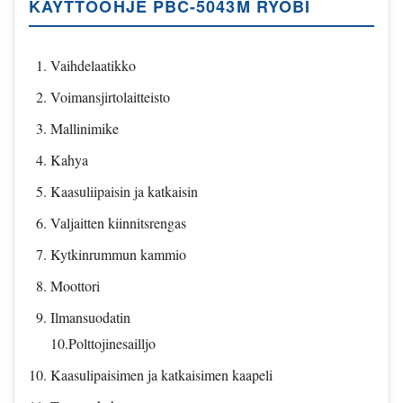
KÄYTTÖOHJE PBC-5043M RYOBI
Vaihdelaatikko
Voimansjirtolaitteisto
Mallinimike
Kahya
Kaasuliipaisin ja katkaisin
Valjaitten kiinnitsrengas
Kytkinrummun kammio
Moottori
Ilmansuodatin
10.Polttojinesailljo
Kaasulipaisimen ja katkaisimen kaapeli