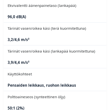
Ekvivalentti äänenpainetaso (lankapää)
96,0 dB(A)
Tärinät vasen/oikea käsi (terä kuormitettuna)
3,2/4,6 m/s²
Tärinät vasen/oikea käsi (lankapää kuormitettuna)
3,9/4,4 m/s²
Käyttökohteet
Pensaiden leikkaus, ruohon leikkaus
Polttoaineseos (synteettinen öljy)
50:1 (2%)