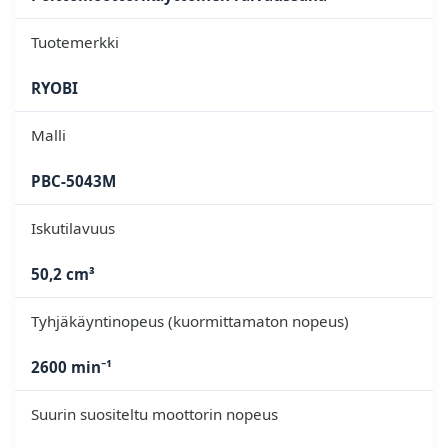
Tuotemerkki
RYOBI
Malli
PBC-5043M
Iskutilavuus
50,2 cm³
Tyhjäkäyntinopeus (kuormittamaton nopeus)
2600 min⁻¹
Suurin suositeltu moottorin nopeus