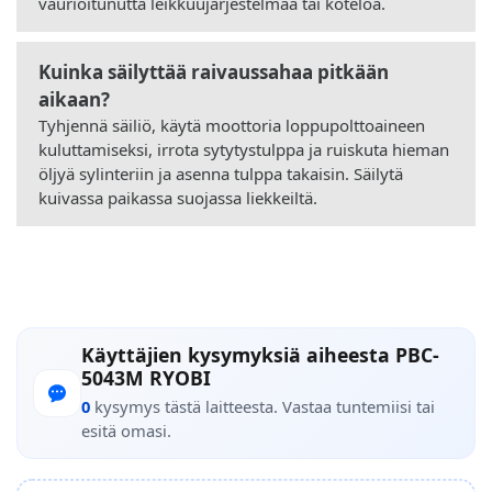
vaurioitunutta leikkuujärjestelmää tai koteloa.
Kuinka säilyttää raivaussahaa pitkään
aikaan?
Tyhjennä säiliö, käytä moottoria loppupolttoaineen
kuluttamiseksi, irrota sytytystulppa ja ruiskuta hieman
öljyä sylinteriin ja asenna tulppa takaisin. Säilytä
kuivassa paikassa suojassa liekkeiltä.
Käyttäjien kysymyksiä aiheesta PBC-
5043M RYOBI
0
kysymys tästä laitteesta. Vastaa tuntemiisi tai
esitä omasi.