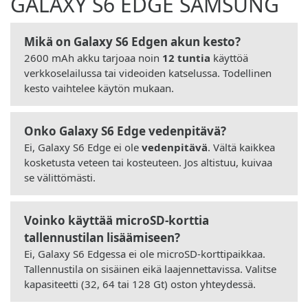
GALAXY S6 EDGE SAMSUNG
Mikä on Galaxy S6 Edgen akun kesto?
2600 mAh akku tarjoaa noin
12 tuntia
käyttöä
verkkoselailussa tai videoiden katselussa. Todellinen
kesto vaihtelee käytön mukaan.
Onko Galaxy S6 Edge vedenpitävä?
Ei, Galaxy S6 Edge ei ole
vedenpitävä
. Vältä kaikkea
kosketusta veteen tai kosteuteen. Jos altistuu, kuivaa
se välittömästi.
Voinko käyttää microSD-korttia
tallennustilan lisäämiseen?
Ei, Galaxy S6 Edgessa ei ole microSD-korttipaikkaa.
Tallennustila on sisäinen eikä laajennettavissa. Valitse
kapasiteetti (32, 64 tai 128 Gt) oston yhteydessä.