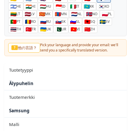
HE
HI
HU
ID
IT
KK
KO
LT
LV
MK
MN
NL
NO
PL
PT
RO
RU
SK
SL
SQ
SV
TH
TR
UK
UR
VI
ZH
Pick your language and provide your email: we'll
他の言語？
?
send you a specifically translated version.
Tuotetyyppi
Älypuhelin
Tuotemerkki
Samsung
Malli