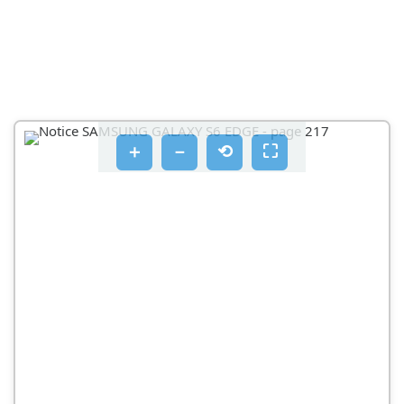
＋
－
⟲
⛶