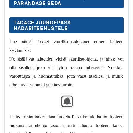
PARANDAGE SEDA
TAGAGE JUURDEPÄSS
HÄDABITEENUSTELE
Lue nämä tärkeet vaurllisuusohjeenet ennen laitteen
kyytämistä.
Ne sisälätvat laitteiden yleisä vaurllisuohjeita, ja niisss voi
olla sisältoä, joka el i lyton aomaa laitteseesti. Noudata
varotutujsa ja huomautuksa, jotta välät titsellesi ja mullie
aiheutuvat vammat ja laitevauroir.
Laite-termita tarkoitetaan tuoteta JT sa kenuk, lauria, tuoteen
mukana toimitetuja osia ja miti tahansa tuoteen kansa