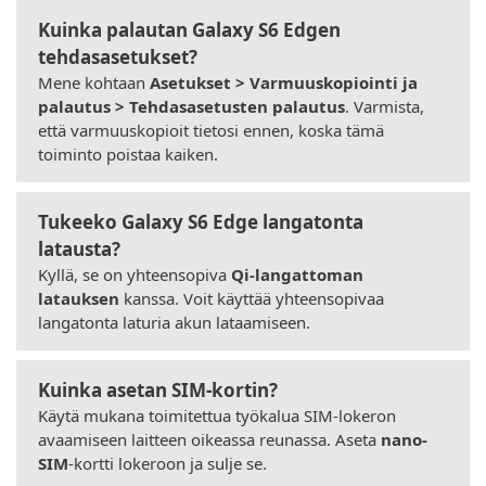
Kuinka palautan Galaxy S6 Edgen
tehdasasetukset?
Mene kohtaan
Asetukset > Varmuuskopiointi ja
palautus > Tehdasasetusten palautus
. Varmista,
että varmuuskopioit tietosi ennen, koska tämä
toiminto poistaa kaiken.
Tukeeko Galaxy S6 Edge langatonta
latausta?
Kyllä, se on yhteensopiva
Qi-langattoman
latauksen
kanssa. Voit käyttää yhteensopivaa
langatonta laturia akun lataamiseen.
Kuinka asetan SIM-kortin?
Käytä mukana toimitettua työkalua SIM-lokeron
avaamiseen laitteen oikeassa reunassa. Aseta
nano-
SIM
-kortti lokeroon ja sulje se.