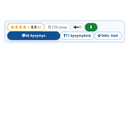
★
★
★
★
★
📄
⬇
8.0
729 sivua
FI
/10
💬
❓
⚙️
AI-kysymys
11 kysymyksiä
Tekn. tied.