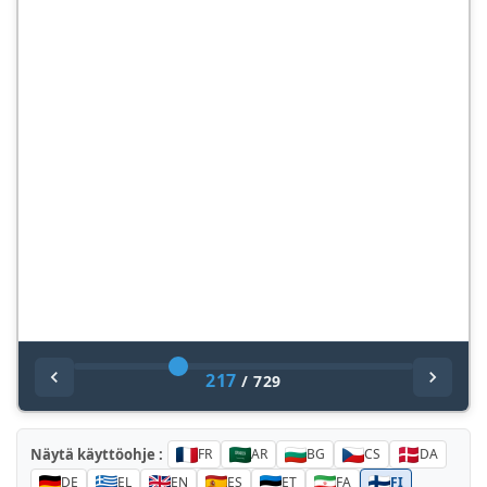
217
/
729
Näytä käyttöohje :
FR
AR
BG
CS
DA
DE
EL
EN
ES
ET
FA
FI