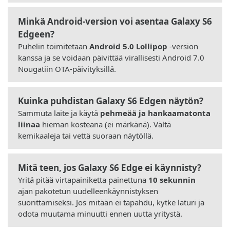
Minkä Android-version voi asentaa Galaxy S6
Edgeen?
Puhelin toimitetaan
Android 5.0 Lollipop
-version
kanssa ja se voidaan päivittää virallisesti Android 7.0
Nougatiin OTA-päivityksillä.
Kuinka puhdistan Galaxy S6 Edgen näytön?
Sammuta laite ja käytä
pehmeää ja hankaamatonta
liinaa
hieman kosteana (ei märkänä). Vältä
kemikaaleja tai vettä suoraan näytöllä.
Mitä teen, jos Galaxy S6 Edge ei käynnisty?
Yritä pitää virtapainiketta painettuna
10 sekunnin
ajan pakotetun uudelleenkäynnistyksen
suorittamiseksi. Jos mitään ei tapahdu, kytke laturi ja
odota muutama minuutti ennen uutta yritystä.