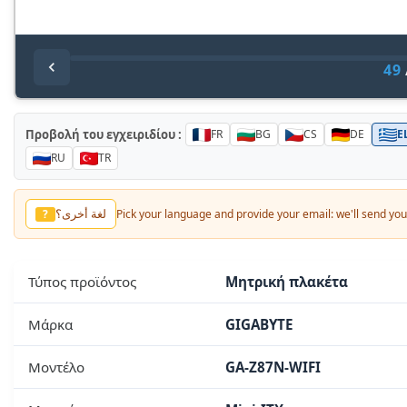
49
Προβολή του εγχειριδίου :
FR
BG
CS
DE
E
RU
TR
لغة أخرى؟
?
Pick your language and provide your email: we'll send you 
Τύπος προϊόντος
Μητρική πλακέτα
Μάρκα
GIGABYTE
Μοντέλο
GA-Z87N-WIFI