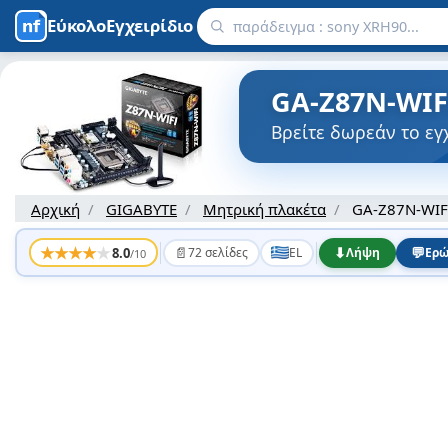
ΕύκολοΕγχειρίδιο
GA-Z87N-WIF
Βρείτε δωρεάν το εγ
Αρχική
GIGABYTE
Μητρική πλακέτα
GA-Z87N-WIF
★
★
★
★
★
📄
⬇
💬
8.0
72 σελίδες
EL
Λήψη
Ερώ
/10