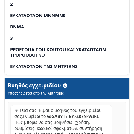
2
EYKATAOTAON ΜΝNΜNS
BNΜΑ
3
PPOETOIIA TOU KOUTOU KAI YKATAOTAON
TPOPOOBOTKO
EYKATAOTAON TNS MNTPIKNS
EYKATAOTAON MIAÇ KÁPTAC NÉKTAOÇ
Βοηθός εγχειριδίου
EYKATAOAN GOUKEUWV IDE KAI SATA
Υποστηρίζεται από την Anthropic
ΣΎΝΔΕΟΗ ΚΑΛΩΔΙΩΝ ΣΤΙΣ ΕΩΤΕΡΙΚΈΣ ΣΎΝΔΕΟΕΊΣ
💬 Γεια σας! Είμαι ο βοηθός του εγχειριδίου
ΣΥΝΔΕΟΗ ΠΕΡΙΦΕΡΕΙΑΚΎΝ
σας.Γνωρίζω το
GIGABYTE GA-Z87N-WIFI
.
Πώς μπορώ να σας βοηθήσω; (χρήση,
ρυθμίσεις, κωδικοί σφαλμάτων, συντήρηση,