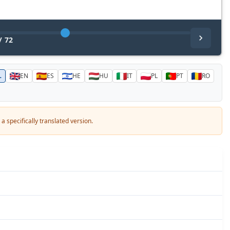
/
72
L
EN
ES
HE
HU
IT
PL
PT
RO
a specifically translated version.