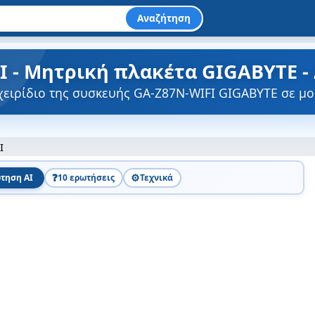
Αναζήτηση
I - Μητρική πλακέτα GIGABYTE -
χειρίδιο της συσκευής GA-Z87N-WIFI GIGABYTE σε μ
I
❓
⚙️
τηση AI
10 ερωτήσεις
Τεχνικά