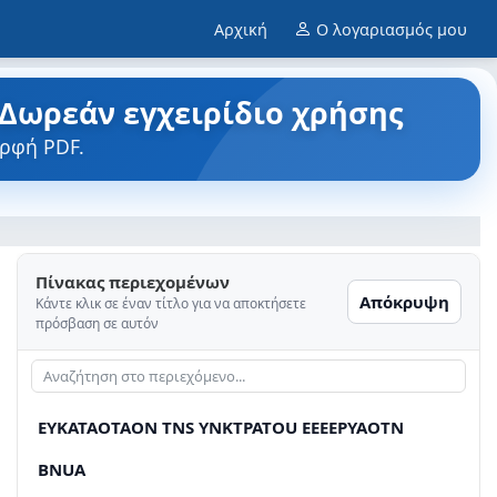
Αρχική
Ο λογαριασμός μου
 Δωρεάν εγχειρίδιο χρήσης
ορφή PDF.
Πίνακας περιεχομένων
Απόκρυψη
Κάντε κλικ σε έναν τίτλο για να αποκτήσετε
πρόσβαση σε αυτόν
EYKATAOTAON TNS YNKTPATOU EEEEPYAOTN
BNUA