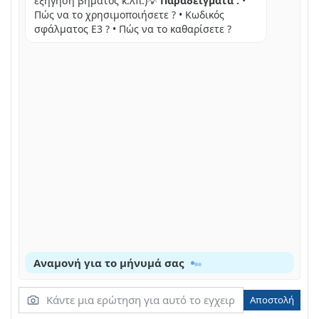
εξήγηση βήματος κ.λπ.)💡
Παραδείγματα :
•
Πώς να το χρησιμοποιήσετε ? • Κωδικός
σφάλματος E3 ? • Πώς να το καθαρίσετε ?
Αναμονή για το μήνυμά σας
Αποστολή