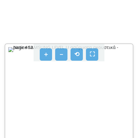
＋
－
⟲
⛶