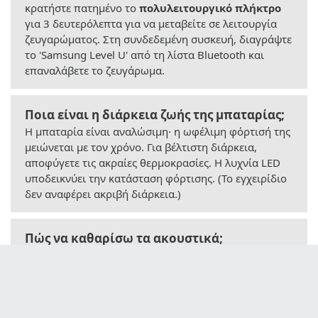
κρατήστε πατημένο το
πολυλειτουργικό πλήκτρο
για 3 δευτερόλεπτα για να μεταβείτε σε λειτουργία
ζευγαρώματος. Στη συνδεδεμένη συσκευή, διαγράψτε
το 'Samsung Level U' από τη λίστα Bluetooth και
επαναλάβετε το ζευγάρωμα.
Ποια είναι η διάρκεια ζωής της μπαταρίας;
Η μπαταρία είναι αναλώσιμη· η ωφέλιμη φόρτισή της
μειώνεται με τον χρόνο. Για βέλτιστη διάρκεια,
αποφύγετε τις ακραίες θερμοκρασίες. Η λυχνία LED
υποδεικνύει την κατάσταση φόρτισης. (Το εγχειρίδιο
δεν αναφέρει ακριβή διάρκεια.)
Πώς να καθαρίσω τα ακουστικά;
Χρησιμοποιήστε ένα
μαλακό και στεγνό πανί
για να
σκουπίσετε τα ακουστικά και τα ακουστικά άκρα. Μην
τραβάτε απότομα τα ελαστικά άκρα. Μην βυθίζετε τη
συσκευή στο νερό.