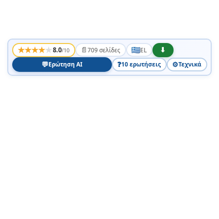
★
★
★
★
★
📄
⬇
8.0
709 σελίδες
EL
/10
💬
❓
⚙️
Ερώτηση AI
10 ερωτήσεις
Τεχνικά