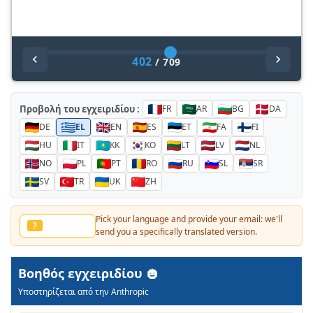
402
/
709
Προβολή του εγχειριδίου :
FR
AR
BG
DA
DE
EL
EN
ES
ET
FA
FI
HU
IT
KK
KO
LT
LV
NL
NO
PL
PT
RO
RU
SL
SR
SV
TR
UK
ZH
Pick your language and provide your email: we'll
他の言語？
?
send you a specifically translated version.
Βοηθός εγχειριδίου
Υποστηρίζεται από την Anthropic