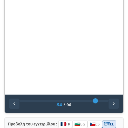
84
/
96
Προβολή του εγχειριδίου :
FR
BG
CS
EL