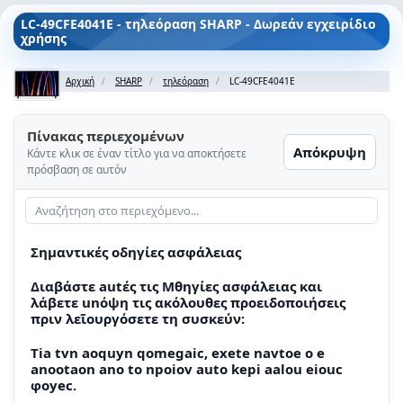
LC-49CFE4041E - τηλεόραση SHARP - Δωρεάν εγχειρίδιο
χρήσης
Αρχική
SHARP
τηλεόραση
LC-49CFE4041E
Πίνακας περιεχομένων
Απόκρυψη
Κάντε κλικ σε έναν τίτλο για να αποκτήσετε
πρόσβαση σε αυτόν
Σημαντικές οδηγίες ασφάλειας
Διαβάστε autές τις Μθηγίες ασφάλειας και
λάβετε unόψη τις ακόλουθες προειδοποιήσεις
πριν λεῖουργόσετε τη συσκεύν:
Tia tvn aoquyn qomegaic, exete navtoe o e
anootaon ano to npoiov auto kepi aalou eiouc
φoyec.