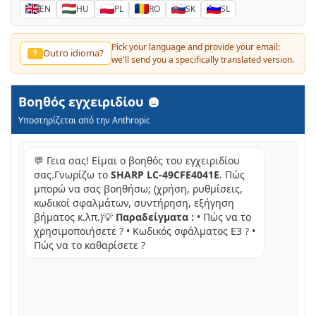
EN
HU
PL
RO
SK
SL
Pick your language and provide your email:
Outro idioma?
?
we'll send you a specifically translated version.
Βοηθός εγχειριδίου
Υποστηρίζεται από την Anthropic
💬 Γεια σας! Είμαι ο βοηθός του εγχειριδίου
σας.Γνωρίζω το
SHARP LC-49CFE4041E
. Πώς
μπορώ να σας βοηθήσω; (χρήση, ρυθμίσεις,
κωδικοί σφαλμάτων, συντήρηση, εξήγηση
βήματος κ.λπ.)💡
Παραδείγματα :
• Πώς να το
χρησιμοποιήσετε ? • Κωδικός σφάλματος E3 ? •
Πώς να το καθαρίσετε ?