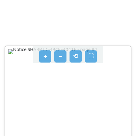
Kouμπiα τηλεόρασης
Eπλογή λειτουργίας Εἰσόδου/Πηγός
Σuνδεοεις
περίŋγηση στο μενουύ τηλεόρασης
Eikóva
＋
－
⟲
⛶
'Hxoc
PC
Kaváλi
Kλείδωμα
'Ωρa
Aiktuo*
Puθμiδεις