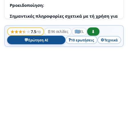
Ppoειδοποίηση:
Σημαντικές πληροφορίες σχετικά με τή χρήση για
βιντεοῦαίχνίδι, Φυλογιστές, Φιότιτλους και
προβολές σταθερής εἰκόνας ἀλλου εἰδους
★
★
★
★
★
📄
⬇
7.5
96 σελίδες
EL
/10
Mnatapiec
💬
❓
⚙️
Ερώτηση AI
10 ερωτήσεις
Τεχνικά
Anoppi
Eπορία σήματα
Tπεριλαμβάνεται στο kouti
Σύνδεση της βάσης
Eeivwvtac - apxiko oTnoiMo
Tnλεχειριστήρι
AvatpéTe OTnv EIKoVA tOu TnIeXeiPiTnpiou OToN
δEutepn Oeλida autoTu EvxeiPiDiou Xpnotn.