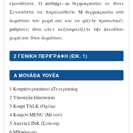
έμονδόγονε. O aiσθηŋρ—as θερμοκρασίας ας δίνει
Συνατόπτα να παραλούθείτε Μ θερμοκρασία στό
δωμάτιον του μωρό σας και να φίζετe προσωπικές
puθμίσεις ἀται ωτεν αεξασφαλίζετε τήν ἀνεοῦτου
μωρό σας ὅτου δωμάτιον.
2 ΓΕΝΙΚΉ ΠΕΡΙΓΡΑΦΉ (EIK. 1)
A MOVÁÐA YOVÉA
1 Koupiévερoioinoc/ aTενερoioiog
2 Ytiooxyiia klinzwoyns
3 Koupi TALK (Oμλia)
4 Kouμπi MENU (Mενού)
5 Auxvia LINK (Σνδεση)
6 Mikpóφωvo