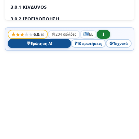
3.0.1 KIVΔUVOS
3.0.2 IPOΕΙΔΟΠΟΗΣΗ
3.0.3 PPOOX
★
★
★
★
★
📄
⬇
6.0
204 σελίδες
EL
/10
3.0.4 EVIKÁ
💬
❓
⚙️
Ερώτηση AI
10 ερωτήσεις
Τεχνικά
3.0.5 ΣΗΜΑΝΤΙΚΈΣ ΠΛΗΡΟΦΌΡΊΕΣ ΣΧΕΤΙΚΆ ΜΕ ΤΙΣ
ΜΗ ΕΠΑΝΑΦΌΡΤΙΖΌΜΕΝΕΣ ΚΑΙ ΤΙΣ
ΕΠΑΝΑΦΌΡΤΙΖΌΜΕΝΕΣ ΜΠΑΤΑΡΊΕΣ
3.0.6 HΛΕΚΤΡΟΜΑΓΝΗΤΙΚΆ ΠΕΔΊΑ (EMF)
4 ΠΡΟΕΤΟΙΜΑΣΊΑ ΓΙΑ XΡΉΣΗ
4.1 MOVÁΔA ΜΩΡΌ
4.1.1 ΛΕΙΡΎΓIA ΜΕ ΡΕΎΜA
4.1.2 AETOUPYIA Μ N ETAVAOOPNTOEVES
MATARAPIE