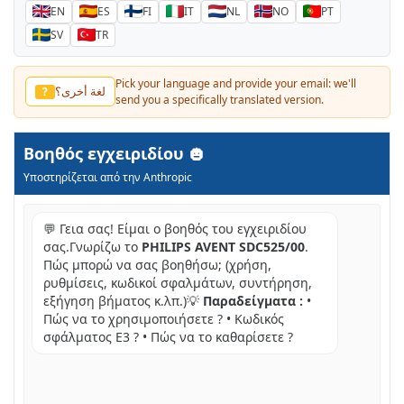
EN
ES
FI
IT
NL
NO
PT
SV
TR
Pick your language and provide your email: we'll
لغة أخرى؟
?
send you a specifically translated version.
Βοηθός εγχειριδίου
Υποστηρίζεται από την Anthropic
💬 Γεια σας! Είμαι ο βοηθός του εγχειριδίου
σας.Γνωρίζω το
PHILIPS AVENT SDC525/00
.
Πώς μπορώ να σας βοηθήσω; (χρήση,
ρυθμίσεις, κωδικοί σφαλμάτων, συντήρηση,
εξήγηση βήματος κ.λπ.)💡
Παραδείγματα :
•
Πώς να το χρησιμοποιήσετε ? • Κωδικός
σφάλματος E3 ? • Πώς να το καθαρίσετε ?