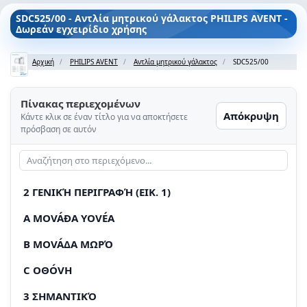
SDC525/00 - Αντλία μητρικού γάλακτος PHILIPS AVENT -
Δωρεάν εγχειρίδιο χρήσης
Αρχική
PHILIPS AVENT
Αντλία μητρικού γάλακτος
SDC525/00
Πίνακας περιεχομένων
Απόκρυψη
Κάντε κλικ σε έναν τίτλο για να αποκτήσετε
πρόσβαση σε αυτόν
2 ΓΕΝΙΚΉ ΠΕΡΙΓΡΑΦΉ (EIK. 1)
A MOVÁÐA YOVÉA
B MOVÁΔA ΜΩΡΌ
C OΘÓVΗ
3 ΣΗΜΑΝΤΙΚΌ