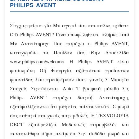
PHILIPS AVENT
Συγχαρηπίρια γία Μν αγορά σας και καλως ηρθατε
ΟΤι Philips AVENT! Γινα επωφεληθειτε πλήρως από
Μν Αντοστηριχη Που παρέχει η Philips AVENT,
καταχωρήσε το Προίδον σας Θην Ατοσελίδα
www.philips.com/welcome. H Philips AVENT εΙναι
φασιωμένη Οή Φιουργία αξόπιστων προίοντων
φροντίδας Σου προσφέρουν σους γονείς Σ Μιουρία
Σουχείς Σιρεύσινται. Autο Τ βρεφικό μόνιθο Σις
Philips AVENT παρέχει διαρκή Αντοστηριχη,
εξασφαλίζουντac ὄτι μιθρείτε πάντa νακότε Σ μωρό
σας καθαρά και χωρίς παρεμβολές. H TEXVOLOYIA
DECT εξασφαλίζει Μηδενικές παρεμβολές και
πεντακάθapo σήμα ανάμεσα Σην συδόδα μωρό και