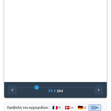
50
/
204
Προβολή του εγχειριδίου :
FR
DA
DE
EL