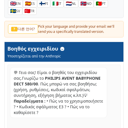
EN
ES
FI
IT
NL
NO
PT
SV
TR
Pick your language and provide your email: we'll
다른 언어?
?
send you a specifically translated version.
Βοηθός εγχειριδίου
Υποστηρίζεται από την Anthropic
💬 Γεια σας! Είμαι ο βοηθός του εγχειριδίου
σας.Γνωρίζω το
PHILIPS AVENT BABYPHONE
DECT 580/00
. Πώς μπορώ να σας βοηθήσω;
(χρήση, ρυθμίσεις, κωδικοί σφαλμάτων,
συντήρηση, εξήγηση βήματος κ.λπ.)💡
Παραδείγματα :
• Πώς να το χρησιμοποιήσετε
? • Κωδικός σφάλματος E3 ? • Πώς να το
καθαρίσετε ?