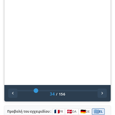
34
/
156
Προβολή του εγχειριδίου :
FR
DA
DE
EL