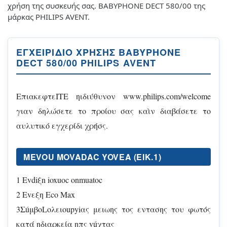
χρήση της συσκευής σας. BABYPHONE DECT 580/00 της
μάρκας PHILIPS AVENT.
ΕΓΧΕΙΡΊΔΙΟ ΧΡΉΣΗΣ BABYPHONE
DECT 580/00 PHILIPS AVENT
EπιακεφτεITE ηιδιύθυνον www.philips.com/welcome
γιαν δηλώσετε το προίου σας καὶν διαβάσετε το
αυλυτικό εγχερίδι χρήσς.
MEVOU MOVADAC YOVEA (EIK.1)
1 Evdiξn ioxuoc onmuatoc
2 Evεξη Eco Max
3ΣúμβoLoλειoupyiας μειωης τος εντασης του φωτός
κατά ηδιαρκεία ηπς vúχτας