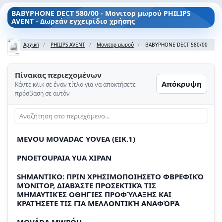
BABYPHONE DECT 580/00 - Μονιτορ μωρού PHILIPS
AVENT - Δωρεάν εγχειρίδιο χρήσης
Αρχική
PHILIPS AVENT
Μονιτορ μωρού
BABYPHONE DECT 580/00
Πίνακας περιεχομένων
Απόκρυψη
Κάντε κλικ σε έναν τίτλο για να αποκτήσετε
πρόσβαση σε αυτόν
MEVOU MOVADAC YOVEA (EIK.1)
PNOETOUPAIA YUA XIPAN
SHMANTIKO: ΠΡΙΝ ΧΡΗΣΙΜΟΠΟΙΗΣΕΤΟ ΦΒΡΕΦΙΚΌ
ΜΌΝΙΤΟΡ, ΔΙΑΒΆΣΤΕ ΠΡΟΣΕΚΤΙΚΆ ΤΙΣ
ΜΗΜΑΥΤΙΚΈΣ ΟΘΗΓΊΕΣ ΠΡΟΦΎΛΑΞΗΣ ΚΑΙ
ΚΡΑΤΉΣΕΤΕ ΤΙΣ ΓΙΑ ΜΕΛΛΟΝΤΙΚΉ ΑΝΑΦΌΡΆ
MOVÁÐA ΜWPÓU