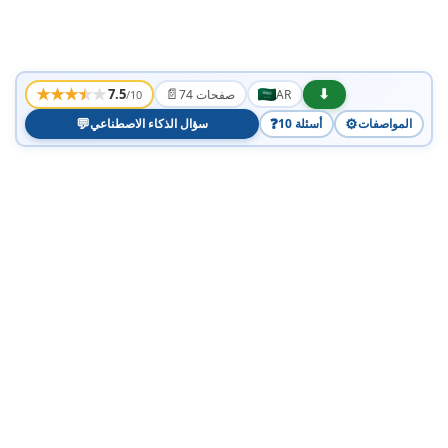
★
★
★
★
★
📄
⬇
7.5
AR
74 صفحات
/10
💬
❓
⚙️
المواصفات
10 أسئلة
سؤال الذكاء الاصطناعي