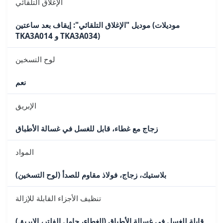
الإغلاق التلقائي
موديل "الإغلاق التلقائي": إيقاف بعد ساعتين (موديلات
TKA3A014 و TKA3A034)
لوح التسخين
نعم
الإبريق
زجاج مع غطاء، قابل للغسل في غسالة الأطباق
المواد
بلاستيك، زجاج، فولاذ مقاوم للصدأ (لوح التسخين)
تنظيف الأجزاء القابلة للإزالة
قابلة للغسل في غسالة الأطباق (الغطاء، حامل الفلتر، الإبريق)