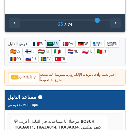
65
/
74
عرض الدليل :
FR
AR
DA
DE
EL
EN
ES
FI
HU
IT
NL
PL
PT
RO
RU
SV
TR
اختر لغتك وأدخل بريدك الإلكتروني: سنرسل لك نسخة
다른 언어?
?
مترجمة خصيصاً.
مساعد الدليل
مدعوم من Anthropic
BOSCH
💬 مرحباً! أنا مساعدك في الدليل.أعرف
. كيف يمكنني
TKA3A011, TKA3A014, TKA3A034