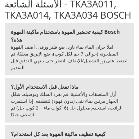
الأسئلة الشائعة - TKA3A011,
TKA3A014, TKA3A034 BOSCH
كيفية تحضير القهوة باستخدام ماكينة القهوة Bosch
هذه؟
املأ خزان الماء بماء بارد، ضع فلتر ورقي، أضف القهوة
المطحونة (حوالي 7 جم لكل كوب)، ضع الإبريق مغلقًا، ثم
اضغط على زر التشغيل/الإيقاف. انتظر حتى ينتهي التدفق قبل
التقديم.
ماذا تفعل قبل الاستخدام الأول؟
أزل الملصقات والأغشية. قم بفرد السلك وتوصيله. شغّل
الجهاز مرتين بماء نقي (بدون قهوة) لتنظيفه. إذا استمرت
الرائحة، استخدم محلول خل (6 أكواب ماء + 2 كوب خل) ثم
اشطف جيدًا.
كيفية تنظيف ماكينة القهوة بعد كل استخدام؟