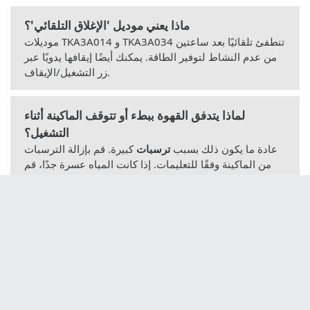
ماذا يعني موديل 'الإغلاق التلقائي'؟
موديلات TKA3A014 و TKA3A034 تنطفئ تلقائيًا بعد ساعتين
من عدم النشاط لتوفير الطاقة. يمكنك أيضًا إيقافها يدويًا عبر
زر التشغيل/الإيقاف.
لماذا يتدفق القهوة ببطء أو تتوقف الماكينة أثناء
التشغيل؟
عادة ما يكون ذلك بسبب
ترسبات
كبيرة. قم بإزالة الترسبات
من الماكينة وفقًا للتعليمات. إذا كانت المياه عسرة جدًا، قم
بإزالة الترسبات بشكل متكرر.
أي نوع من الفلاتر يجب استخدامه؟
استخدم فلتر ورق بحجم 1×4. ضعه في حامل الفلتر الدوار
قبل إضافة القهوة المطحونة.
أين يمكن العثور على قطع الغيار أو الاتصال بخدمة ما