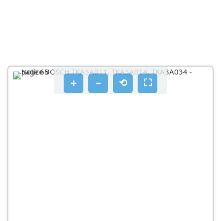
＋
－
⟲
⛶