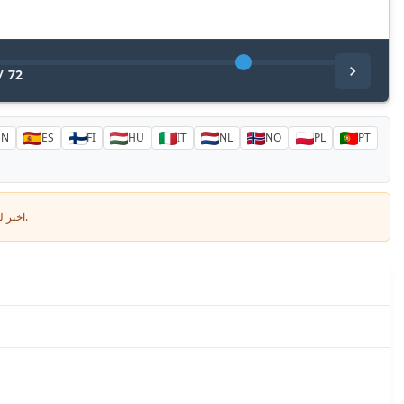
/
72
EN
ES
FI
HU
IT
NL
NO
PL
PT
اختر لغتك وأدخل بريدك الإلكتروني: سنرسل لك نسخة مترجمة خصيصاً.