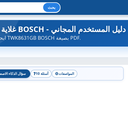
بحث
TWK8631GB - غلاية BOSCH - دليل المستخدم المجاني
ابحث عن دليل الجهاز مجاناً TWK8631GB BOSCH بصيغة PDF.
❓
⚙️
المواصفات
10 أسئلة
سؤال الذكاء الاصط