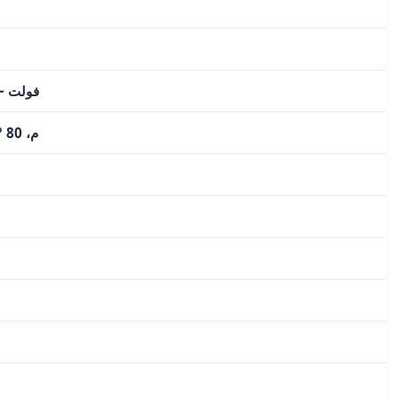
220-240 فولت ~ 50/60 ه
70 °م، 80 °م، 90 °م، 100 °م