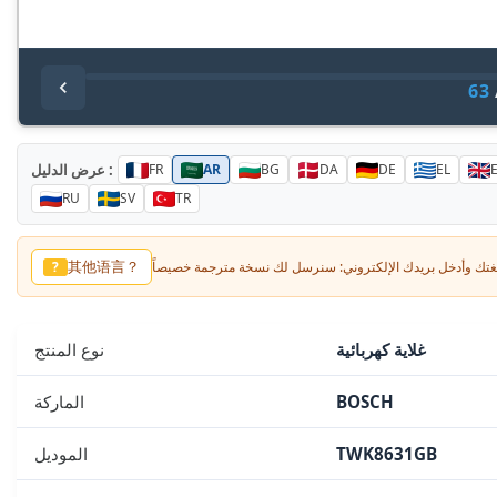
63
عرض الدليل :
FR
AR
BG
DA
DE
EL
RU
SV
TR
其他语言？
?
غلاية كهربائية
نوع المنتج
BOSCH
الماركة
TWK8631GB
الموديل