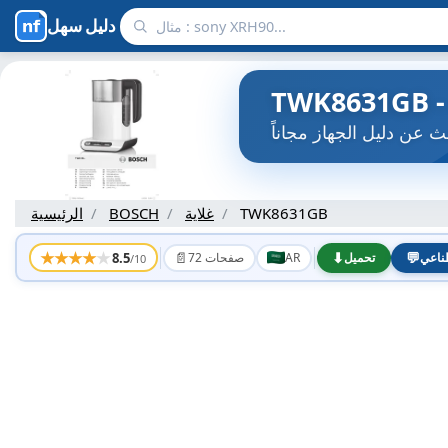
دليل سهل
TWK8631GB
غلاية
BOSCH
الرئيسية
★
★
★
★
★
📄
⬇
💬
8.5
ناعي
تحميل
AR
72 صفحات
/10