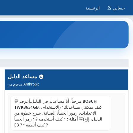
حسابي
الرئيسية
مساعد الدليل
مدعوم من Anthropic
BOSCH
💬 مرحباً! أنا مساعدك في الدليل.أعرف
. كيف يمكنني مساعدتك؟ (الاستخدام،
TWK8631GB
الإعدادات، رموز الخطأ، الصيانة، شرح خطوة من
الدليل، إلخ)💡
أمثلة :
• كيف أستخدمه ? • رمز الخطأ
E3 ? • كيف أنظفه ?