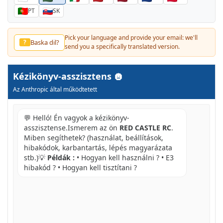
PT
SK
Pick your language and provide your email: we'll
Baska dil?
?
send you a specifically translated version.
Kézikönyv-asszisztens
Az Anthropic által működtetett
💬 Helló! Én vagyok a kézikönyv-
asszisztense.Ismerem az ön
RED CASTLE RC
.
Miben segíthetek? (használat, beállítások,
hibakódok, karbantartás, lépés magyarázata
stb.)💡
Példák :
• Hogyan kell használni ? • E3
hibakód ? • Hogyan kell tisztítani ?