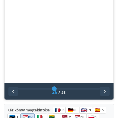
26
/
58
Kézikönyv megtekintése :
FR
DE
EN
ES
ET
HU
IT
LT
LV
NL
PL