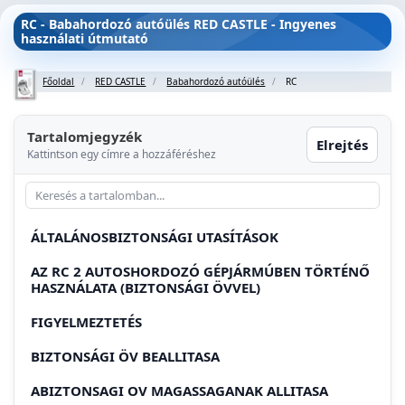
RC - Babahordozó autóülés RED CASTLE - Ingyenes
használati útmutató
Főoldal
RED CASTLE
Babahordozó autóülés
RC
Tartalomjegyzék
Elrejtés
Kattintson egy címre a hozzáféréshez
ÁLTALÁNOSBIZTONSÁGI UTASÍTÁSOK
AZ RC 2 AUTOSHORDOZÓ GÉPJÁRMÚBEN TÖRTÉNŐ
HASZNÁLATA (BIZTONSÁGI ÖVVEL)
FIGYELMEZTETÉS
BIZTONSÁGI ÖV BEALLITASA
ABIZTONSAGI OV MAGASSAGANAK ALLITASA