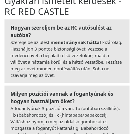
Gyakran ismételt kérdések -
RC RED CASTLE
Hogyan szereljem be az RC autósülést az
autóba?
Szerelje be az ülést
menetiránynak háttal
kizárólag.
Használjon 3 pontos biztonsági övet: vezesse a
medenceövet a héj alatti első vezetőkbe, majd a
vállövet a háttámla körül és a hátsó vezetőbe. Feszítse
meg az övet minden döntésváltás után. Soha ne
csavarja meg az övet.
Milyen pozíciói vannak a fogantyúnak és
hogyan használjam őket?
A fogantyúnak 3 pozíciója van: 1a (autóban szállítás),
1b (babahordozó) és 1c (hintababa/babakocsi).
Váltáshoz nyomja meg az oldalsó gombokat és
mozgassa a fogantyút kattanásig. Babahordozó