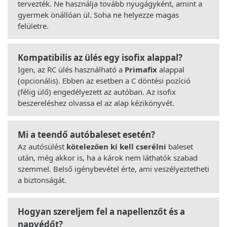
tervezték. Ne használja tovább nyugágyként, amint a
gyermek önállóan ül. Soha ne helyezze magas
felületre.
Kompatibilis az ülés egy isofix alappal?
Igen, az RC ülés használható a
Primafix
alappal
(opcionális). Ebben az esetben a C döntési pozíció
(félig ülő) engedélyezett az autóban. Az isofix
beszereléshez olvassa el az alap kézikönyvét.
Mi a teendő autóbaleset esetén?
Az autósülést
kötelezően ki kell cserélni
baleset
után, még akkor is, ha a károk nem láthatók szabad
szemmel. Belső igénybevétel érte, ami veszélyeztetheti
a biztonságát.
Hogyan szereljem fel a napellenzőt és a
napvédőt?