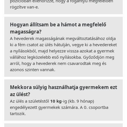
pozícióban ellenőrizze, hogy a fogantyú megfelelően
rögzítve van-e.
Hogyan állítsam be a hámot a megfelelő
magasságra?
A hevederek magasságának megváltoztatásához oldja
ki a fém csatot az ülés hátulján, vegye ki a hevedereket
a nyílásokból, majd helyezze vissza azokat a gyermek
vállához legközelebb eső nyílásokba. Győződjön meg
arról, hogy a hevederek nem csavarodtak meg és
azonos szinten vannak.
Mekkora súlyig használhatja gyermekem ezt
az ülést?
Az ülés a születéstől
10 kg
-ig (kb. 9 hónap)
engedélyezett gyermekek számára. A 0. csoportba
tartozik.