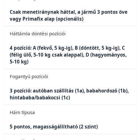
Csak menetiránynak háttal, a jármű 3 pontos öve
vagy Primafix alap (opcionális)
Háttámla döntési pozíciói
4 pozíció: A (fekvő, 5 kg-ig), B (döntött, 5 kg-ig), C
(félig ülő, 5-10 kg csak alappal), D (hagyományos,
5-10 kg)
Fogantyú pozíciói
3 pozíció: autóban szállítás (1a), babahordozó (1b),
hintababa/babakocsi (1c)
Hám típusa
5 pontos, magasságállítható (2 szint)