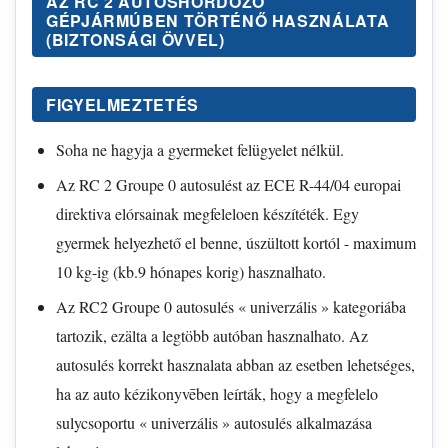
AZ RC 2 AUTOSHORDOZÓ
GÉPJÁRMÚBEN TÖRTÉNŐ HASZNÁLATA
(BIZTONSÁGI ÖVVEL)
FIGYELMEZTETÉS
Soha ne hagyja a gyermeket felügyelet nélkül.
Az RC 2 Groupe 0 autosulést az ECE R-44/04 europai
direktiva elórsainak megfeleloen készítéték. Egy
gyermek helyezhető el benne, úszültott kortól - maximum
10 kg-ig (kb.9 hónapes korig) hasznalhato.
Az RC2 Groupe 0 autosulés « univerzális » kategoriába
tartozik, ezälta a legtöbb autóban hasznalhato. Az
autosulés korrekt hasznalata abban az esetben lehetséges,
ha az auto kézikonyvēben leírták, hogy a megfelelo
sulycsoportu « univerzális » autosulés alkalmazása