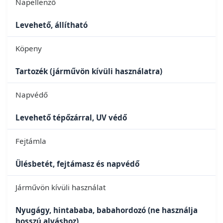
Napellenző
Levehető, állítható
Köpeny
Tartozék (járművön kívüli használatra)
Napvédő
Levehető tépőzárral, UV védő
Fejtámla
Ülésbetét, fejtámasz és napvédő
Járművön kívüli használat
Nyugágy, hintababa, babahordozó (ne használja
hosszú alváshoz)