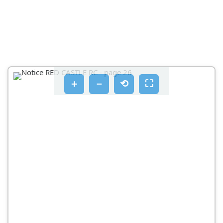
NAPFENYVEDOFELSZERELESE
KARBANTARTÁS
FONTOS
AZ RC 2 HORDOZÓGEJÁRMÜBE TÖRTÉNÔ
BEHELYEZÉSE AZ ISOFIX BAZISSAL
＋
－
⟲
⛶