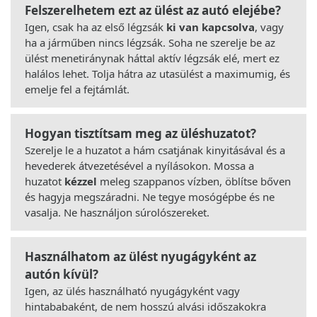
Felszerelhetem ezt az ülést az autó elejébe?
Igen, csak ha az első légzsák
ki van kapcsolva
, vagy
ha a járműben nincs légzsák. Soha ne szerelje be az
ülést menetiránynak háttal aktív légzsák elé, mert ez
halálos lehet. Tolja hátra az utasülést a maximumig, és
emelje fel a fejtámlát.
Hogyan tisztítsam meg az üléshuzatot?
Szerelje le a huzatot a hám csatjának kinyitásával és a
hevederek átvezetésével a nyílásokon. Mossa a
huzatot
kézzel
meleg szappanos vízben, öblítse bőven
és hagyja megszáradni. Ne tegye mosógépbe és ne
vasalja. Ne használjon súrolószereket.
Használhatom az ülést nyugágyként az
autón kívül?
Igen, az ülés használható nyugágyként vagy
hintababaként, de nem hosszú alvási időszakokra