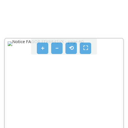
＋
－
⟲
⛶