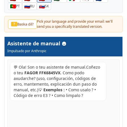
PT
RU
SK
Pick your language and provide your email: we'll
Baska dil?
?
send you a specifically translated version.
Asistente de manual
Impulsado por Anthropic
💬 Ola! Son o teu asistente de manual.Coñezo
o teu
FAGOR FFK6845VX
. Como podo
axudarche? (uso, configuración, códigos de
erro, mantemento, explicación dun paso do
manual, etc.)💡
Exemplos :
• Como usalo ? •
Código de erro E3 ? • Como limpalo ?