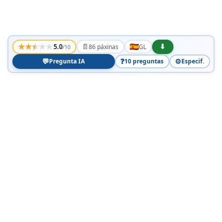
★
★
★
★
★
📄
⬇
5.0
86 páxinas
GL
/10
💬
❓
⚙️
Pregunta IA
10 preguntas
Especif.