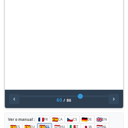
60
/
86
Ver o manual :
FR
CA
CS
DE
EN
ES
EU
GL
HU
IT
JA
NL