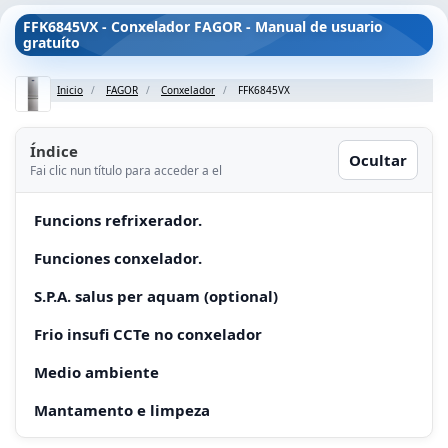
FFK6845VX - Conxelador FAGOR - Manual de usuario
gratuíto
Inicio
FAGOR
Conxelador
FFK6845VX
Índice
Ocultar
Fai clic nun título para acceder a el
Funcions refrixerador.
Funciones conxelador.
S.P.A. salus per aquam (optional)
Frio insufi CCTe no conxelador
Medio ambiente
Mantamento e limpeza