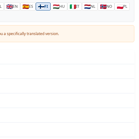
L
EN
ES
FI
HU
IT
NL
NO
PL
 a specifically translated version.