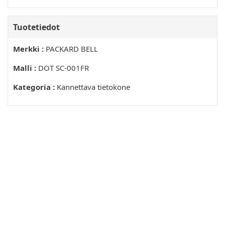
Kaapelit
Tuotetiedot
Tietokoneen putsaaminen
Tietokoneen huoltaminen
Merkki :
PACKARD BELL
Terveystoimenpiteet
Malli :
DOT SC-001FR
TIETOKONEESESI TUTUSTUMINEN
Kategoria :
Kannettava tietokone
NÄKYMÄ YLHAÄLTÄ - NÄYTTÖ
NÄKYMÄ YLHAÄLTÄ - NÄPPÄIMISTÖ
Erikoisnappaimet
Pikavalintanäppäimet
TAUSTANAKYMA
POHJANAKYMA
TIETOKONEESI PÄIVITTÄMINEN