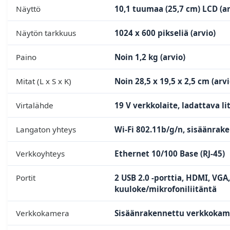
Näyttö
10,1 tuumaa (25,7 cm) LCD (ar
Näytön tarkkuus
1024 x 600 pikseliä (arvio)
Paino
Noin 1,2 kg (arvio)
Mitat (L x S x K)
Noin 28,5 x 19,5 x 2,5 cm (arvi
Virtalähde
19 V verkkolaite, ladattava l
Langaton yhteys
Wi-Fi 802.11b/g/n, sisäänrake
Verkkoyhteys
Ethernet 10/100 Base (RJ-45)
Portit
2 USB 2.0 -porttia, HDMI, VG
kuuloke/mikrofoniliitäntä
Verkkokamera
Sisäänrakennettu verkkokame