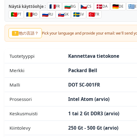
Näytä käyttöohje :
FR
BG
CS
DA
DE
E
PT
RO
RU
SK
SV
TR
其他语言？
?
Pick your language and provide your email: we'll send you
Tuotetyyppi
Kannettava tietokone
Merkki
Packard Bell
Malli
DOT SC-001FR
Prosessori
Intel Atom (arvio)
Keskusmuisti
1 tai 2 Gt DDR3 (arvio)
Kiintolevy
250 Gt - 500 Gt (arvio)