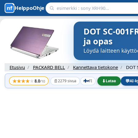
HelppoOhje
DOT SC-001FR
ja opas
Löydä laitteen käyt
Etusivu
PACKARD BELL
Kannettava tietokone
DOT 
★
★
★
★
★
📄
⬇
💬
8.0
2279 sivua
FI
Lataa
AI-
/10