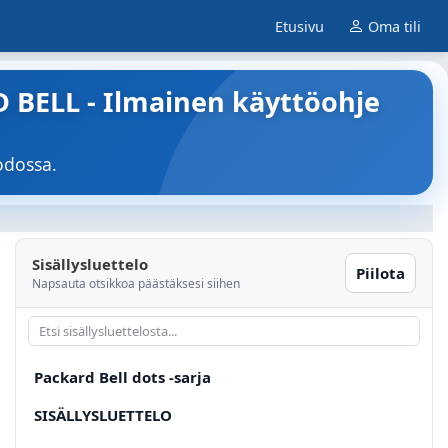
Etusivu
Oma tili
 BELL - Ilmainen käyttöohje
odossa.
Sisällysluettelo
Piilota
Napsauta otsikkoa päästäksesi siihen
Packard Bell dots -sarja
SISÄLLYSLUETTELO