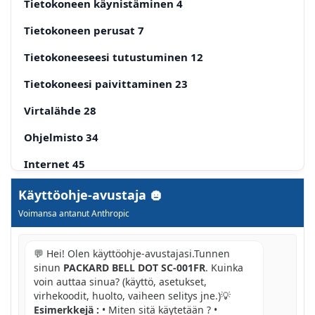
Tietokoneen käynistäminen 4
Tietokoneen perusat 7
Tietokoneeseesi tutustuminen 12
Tietokoneesi paivittaminen 23
Virtalähde 28
Ohjelmisto 34
Internet 45
Helpdesk 66
Käyttöohje-avustaja
Voimansa antanut Anthropic
Palauttaminen 77
TIETOKONEEN KÄYNNISTÄMINEN
💬 Hei! Olen käyttöohje-avustajasi.Tunnen
sinun
PACKARD BELL DOT SC-001FR
. Kuinka
LANGATON YHTEYS
voin auttaa sinua? (käyttö, asetukset,
virhekoodit, huolto, vaiheen selitys jne.)💡
REKISTERÖINTI
Esimerkkejä :
• Miten sitä käytetään ? •