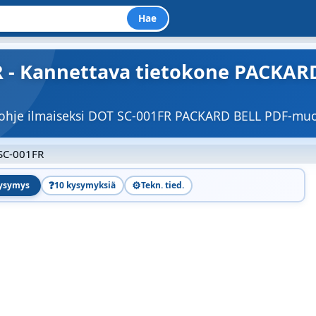
Hae
 - Kannettava tietokone PACKARD
töohje ilmaiseksi DOT SC-001FR PACKARD BELL PDF-mu
SC-001FR
❓
⚙️
kysymys
10 kysymyksiä
Tekn. tied.