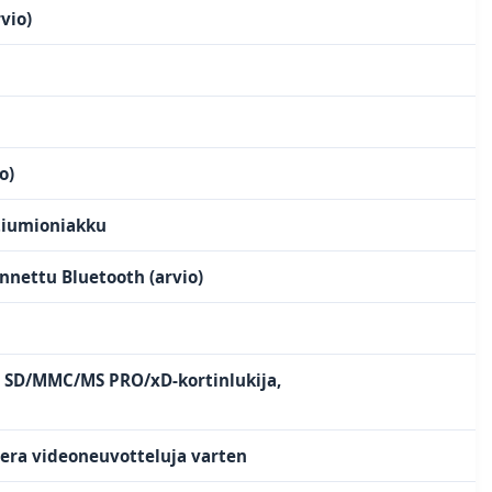
vio)
o)
itiumioniakku
nnettu Bluetooth (arvio)
A, SD/MMC/MS PRO/xD-kortinlukija,
ra videoneuvotteluja varten