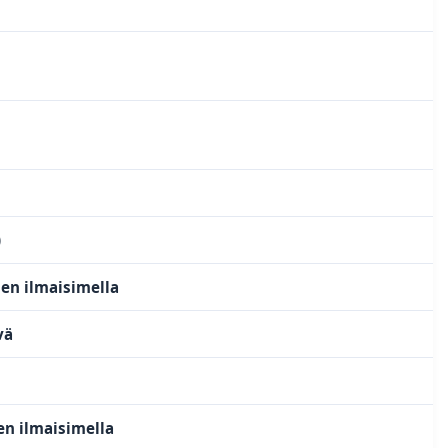
)
en ilmaisimella
vä
n ilmaisimella