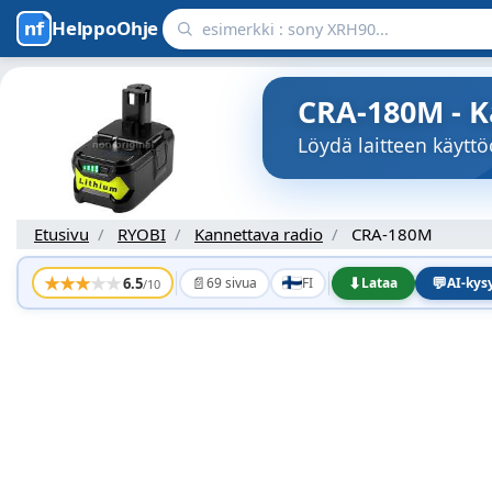
HelppoOhje
CRA-180M - K
Löydä laitteen käyt
Etusivu
RYOBI
Kannettava radio
CRA-180M
★
★
★
★
★
📄
⬇
💬
6.5
69 sivua
FI
Lataa
AI-ky
/10