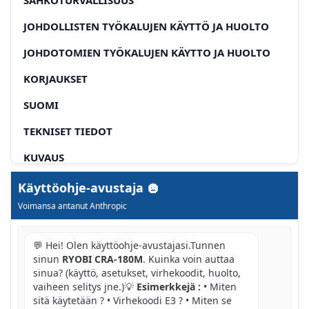
JOHDOLLISTEN TYÖKALUJEN KÄYTTÖ JA HUOLTO
JOHDOTOMIEN TYÖKALUJEN KÄYTTO JA HUOLTO
KORJAUKSET
SUOMI
TEKNISET TIEDOT
KUVAUS
KAYTTO
Käyttöohje-avustaja
Voimansa antanut Anthropic
VAROITUS
KÄYTÖTARKOITUKSET
💬 Hei! Olen käyttöohje-avustajasi.Tunnen
sinun
RYOBI CRA-180M
. Kuinka voin auttaa
AKUN (EI TOIMITETA) ASENTAMINEN (KUVA 2)
sinua? (käyttö, asetukset, virhekoodit, huolto,
vaiheen selitys jne.)💡
Esimerkkejä :
• Miten
AKUN (EI TOIMITETA) IRROTTAMINEN (KUVA 2)
sitä käytetään ? • Virhekoodi E3 ? • Miten se