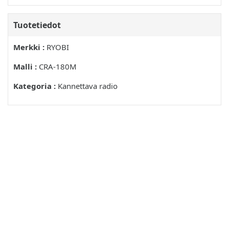
EΛΗΝΙΚΌ
Tuotetiedot
TENIKEΣ ΣYΣTAΣΕΙΣ ΑΣΦΑΛΕΙΔ
IPOEIAOIOIHSH
Merkki :
RYOBI
Γ ΛET EAYTETIYSTAZEIZ
Malli :
CRA-180M
NEPIBAANON EPRASIA
Kategoria :
Kannettava radio
GR
OPOI ERTYHEH