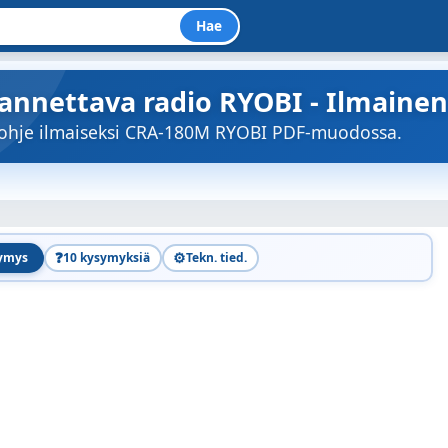
Hae
annettava radio RYOBI - Ilmainen
töohje ilmaiseksi CRA-180M RYOBI PDF-muodossa.
❓
⚙️
symys
10 kysymyksiä
Tekn. tied.