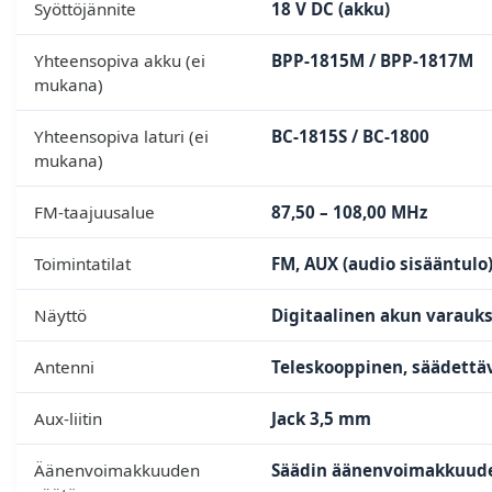
Syöttöjännite
18 V DC (akku)
Yhteensopiva akku (ei
BPP-1815M / BPP-1817M
mukana)
Yhteensopiva laturi (ei
BC-1815S / BC-1800
mukana)
FM-taajuusalue
87,50 – 108,00 MHz
Toimintatilat
FM, AUX (audio sisääntulo
Näyttö
Digitaalinen akun varauks
Antenni
Teleskooppinen, säädettä
Aux-liitin
Jack 3,5 mm
Äänenvoimakkuuden
Säädin äänenvoimakkuude