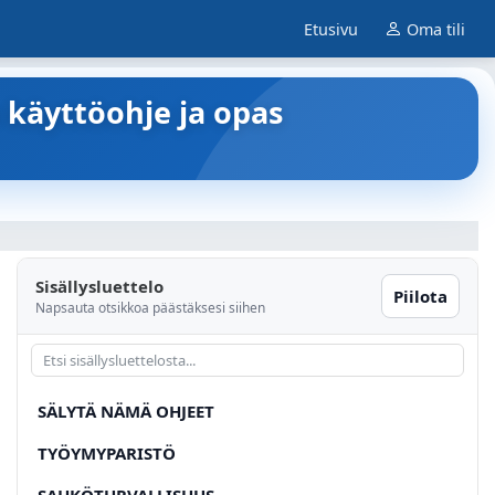
Etusivu
Oma tili
 käyttöohje ja opas
Sisällysluettelo
Piilota
Napsauta otsikkoa päästäksesi siihen
SÄLYTÄ NÄMÄ OHJEET
TYÖYMYPARISTÖ
SAHKÖTURVALLISUUS