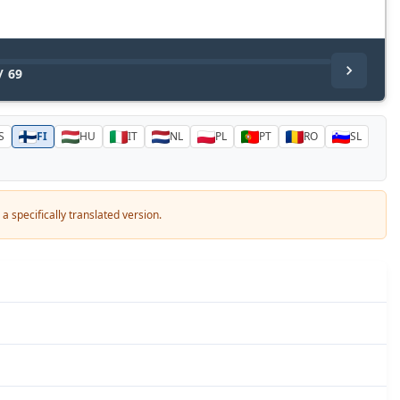
/
69
S
FI
HU
IT
NL
PL
PT
RO
SL
a specifically translated version.