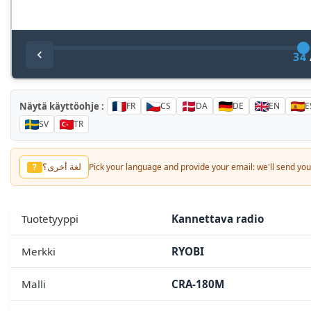
34
Näytä käyttöohje :
FR
CS
DA
DE
EN
E
SV
TR
لغة أخرى؟
?
Pick your language and provide your email: we'll send you 
Tuotetyyppi
Kannettava radio
Merkki
RYOBI
Malli
CRA-180M