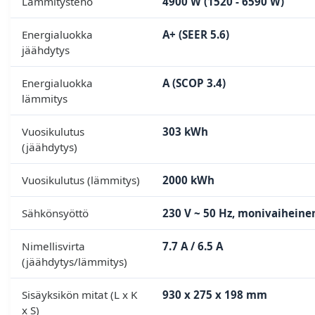
Lämmitysteho
4900 W (1520 - 6590 W)
Energialuokka
A+ (SEER 5.6)
jäähdytys
Energialuokka
A (SCOP 3.4)
lämmitys
Vuosikulutus
303 kWh
(jäähdytys)
Vuosikulutus (lämmitys)
2000 kWh
Sähkönsyöttö
230 V ~ 50 Hz, monivaiheine
Nimellisvirta
7.7 A / 6.5 A
(jäähdytys/lämmitys)
Sisäyksikön mitat (L x K
930 x 275 x 198 mm
x S)