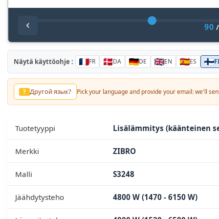
90
Näytä käyttöohje :
FR
DA
DE
EN
ES
F
Другой язык?
?
Pick your language and provide your email: we'll send
Tuotetyyppi
Lisälämmitys (käänteinen se
Merkki
ZIBRO
Malli
S3248
Jäähdytysteho
4800 W (1470 - 6150 W)