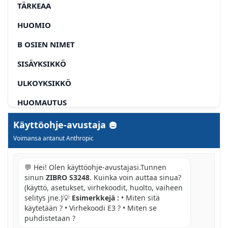
TÄRKEAA
HUOMIO
B OSIEN NIMET
SISÄYKSIKKÖ
ULKOYKSIKKÖ
HUOMAUTUS
TOIMINNAN ILMAISIMET SISÄYKSIKÖN
Käyttöohje-avustaja
NÄYTTOPANELISSA
Voimansa antanut Anthropic
C KÄYTTÖLÄMPÖTILA
💬 Hei! Olen käyttöohje-avustajasi.Tunnen
VAROITUS
sinun
ZIBRO S3248
. Kuinka voin auttaa sinua?
(käyttö, asetukset, virhekoodit, huolto, vaiheen
D KÄYTTÖ MANUAALISESTI
selitys jne.)💡
Esimerkkejä :
• Miten sitä
KAUKOSAATIMEN TOIMINTOPAINIKKEET
käytetään ? • Virhekoodi E3 ? • Miten se
puhdistetaan ?
KAUKOSAATIMEN ILMAISIMIEN NIMET JA