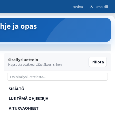
Etusivu
Oma tili
hje ja opas
Sisällysluettelo
Piilota
Napsauta otsikkoa päästäksesi siihen
SISÄLTÖ
LUE TÄMÄ OHJEKIRJA
A TURVAOHJEET