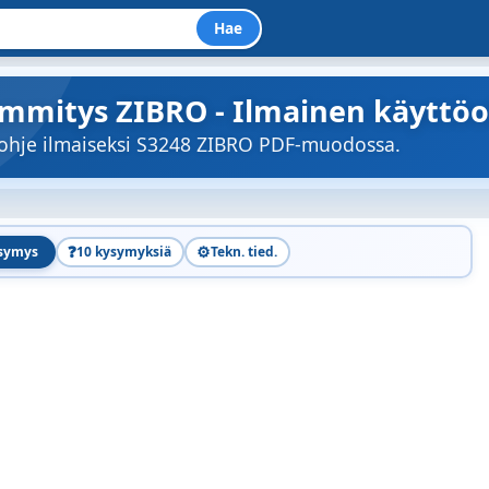
Hae
lämmitys ZIBRO - Ilmainen käyttöo
öohje ilmaiseksi S3248 ZIBRO PDF-muodossa.
❓
⚙️
ysymys
10 kysymyksiä
Tekn. tied.