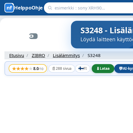
HelppoOhje
S3248 - Lisä
Löydä laitteen käytt
Etusivu
ZIBRO
Lisälämmitys
S3248
★
★
★
★
★
📄
⬇
💬
8.0
288 sivua
FI
Lataa
AI-k
/10