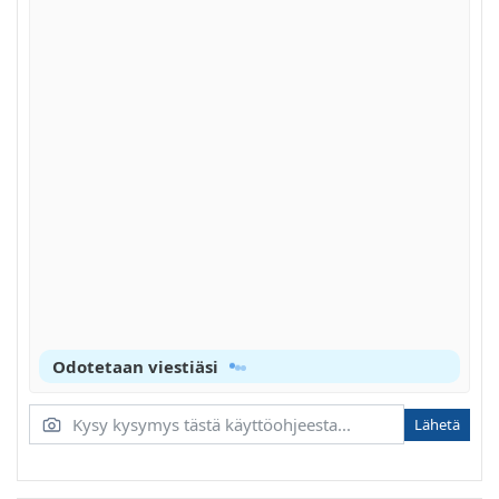
TOIMINNOT
NÄYTÖPANEELI
HUOMAUTUS!NOTE
KAUKOSÄÄTIMEN KÄYTÄMINEN
PARISTOEN ASENNUS/VAIHTO
AUTOMAATTINEN TOIMINTA
JÄÄHDYTYS (COOL)-, LÄMMITYS (HEAT)- JA
TUULETUS (FAN ONLY) -TOIMINNOT
KUIVAUSTOIMINTO
Odotetaan viestiäsi
AJASTINTOIMINTO
LOPETUSAJAN ASETTAMINEN
Lähetä
YHDISTETTY AJASTIN