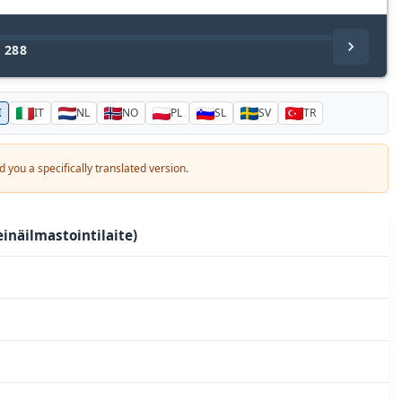
/
288
I
IT
NL
NO
PL
SL
SV
TR
 you a specifically translated version.
inäilmastointilaite)