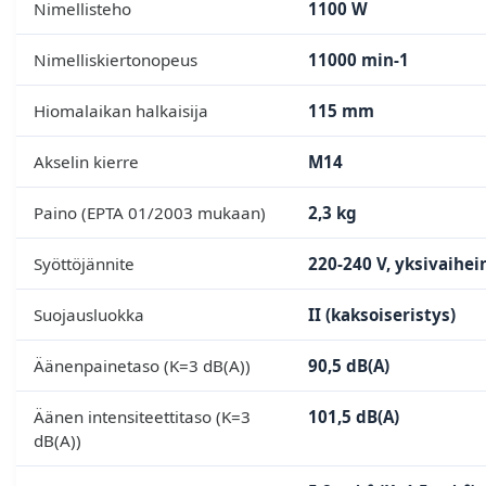
Nimellisteho
1100 W
Nimelliskiertonopeus
11000 min-1
Hiomalaikan halkaisija
115 mm
Akselin kierre
M14
Paino (EPTA 01/2003 mukaan)
2,3 kg
Syöttöjännite
220-240 V, yksivaihei
Suojausluokka
II (kaksoiseristys)
Äänenpainetaso (K=3 dB(A))
90,5 dB(A)
Äänen intensiteettitaso (K=3
101,5 dB(A)
dB(A))