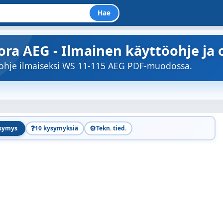
Hae
ora AEG - Ilmainen käyttöohje ja 
öohje ilmaiseksi WS 11-115 AEG PDF-muodossa.
❓
⚙️
ysymys
10 kysymyksiä
Tekn. tied.