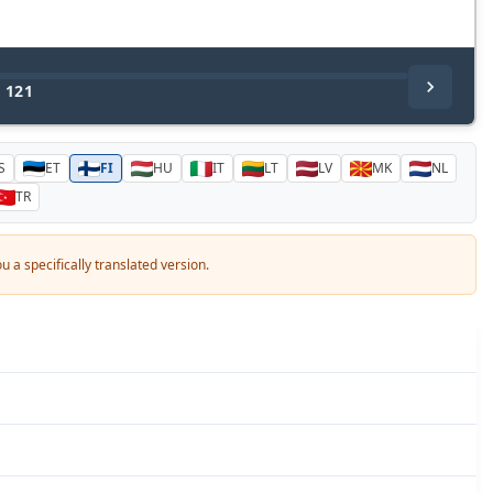
/
121
S
ET
FI
HU
IT
LT
LV
MK
NL
TR
 a specifically translated version.