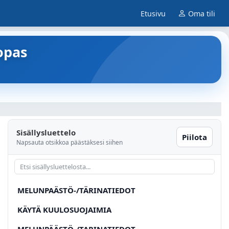
Etusivu
Oma tili
opas
Sisällysluettelo
Piilota
Napsauta otsikkoa päästäksesi siihen
MELUNPAÄSTÖ-/TÄRINATIEDOT
KÄYTÄ KUULOSUOJAIMIA
MELUNPÄÄSTÖ-/TARINATIEDOT