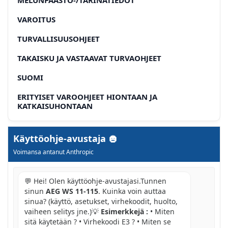
VAROITUS
TURVALLISUUSOHJEET
TAKAISKU JA VASTAAVAT TURVAOHJEET
SUOMI
ERITYISET VAROOHJEET HIONTAAN JA
KATKAISUHONTAAN
MUITA KATKAISUHIONTAAN LIITTYVIÄ
ERITYISVARO-OHJEITA
Käyttöohje-avustaja
Voimansa antanut Anthropic
ERITYISET VAROOHJEET HIEKKAPAPERIHIONTAAN
TARKOITUKSENMUKAINEN KAYTTTO
💬 Hei! Olen käyttöohje-avustajasi.Tunnen
sinun
AEG WS 11-115
. Kuinka voin auttaa
VERKKOLIITÄNTÄ
sinua? (käyttö, asetukset, virhekoodit, huolto,
TODISTUS CE-STANDARDINMUKAISUUDESTA
vaiheen selitys jne.)💡
Esimerkkejä :
• Miten
sitä käytetään ? • Virhekoodi E3 ? • Miten se