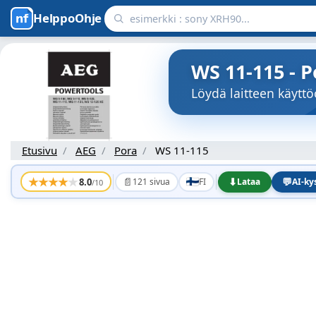
HelppoOhje
WS 11-115 - P
Löydä laitteen käytt
Etusivu
AEG
Pora
WS 11-115
★
★
★
★
★
📄
⬇
💬
8.0
121 sivua
FI
Lataa
AI-k
/10