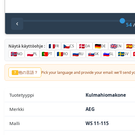
54
Näytä käyttöohje :
FR
CS
DA
DE
EN
E
NO
PL
PT
RO
RU
SK
SL
SV
其他语言？
?
Pick your language and provide your email: we'll send you
Tuotetyyppi
Kulmahiomakone
Merkki
AEG
Malli
WS 11-115