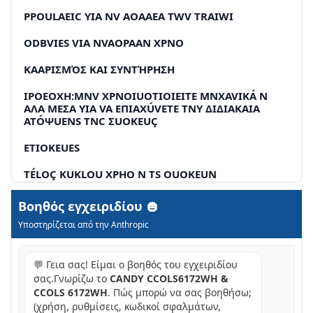
PPOULAEIC YIA NV AOAAEA TWV TRAIWI
ODBVIES VIA NVAOPAAN XPNO
KAΑΡΙΣΜΌΣ ΚΑΙ ΣΥΝΤΉΡΗΣΗ
IPOEOXH:MNV XPNOIUOTIOIEITE MNXAVIKÁ N
AΛA ΜEΣΑ YIA VA ΕΠΙΑXÚVETE TNY ΔIΔIAKΑIA
ATÓΨUΕNS TNC ΣUOKΕUÇ
ETIOKEUES
TÉLOÇ KUKLOU XPHO N TS OUOKEUN
ΣΟΣΤΗ ΕΓΚΑΤΑΣΤΑΣH
Βοηθός εγχειριδίου
Υποστηρίζεται από την Anthropic
KAIOS EAEPIOOS
TPOFOOBOSIA
💬 Γεια σας! Είμαι ο βοηθός του εγχειριδίου
σας.Γνωρίζω το
CANDY CCOLS6172WH &
KAΩΔIO TROPOFOΔOΣIΑ
CCOLS 6172WH
. Πώς μπορώ να σας βοηθήσω;
EAN TO ΨΥΓEIO ΔEN ΑΕΙΤΟΥΡΕI
(χρήση, ρυθμίσεις, κωδικοί σφαλμάτων,