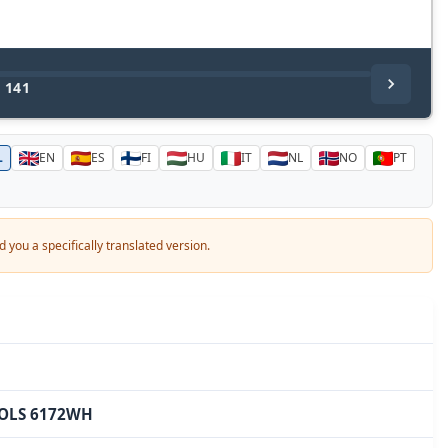
/
141
L
EN
ES
FI
HU
IT
NL
NO
PT
a specifically translated version.
OLS 6172WH