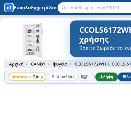
ΕύκολοΕγχειρίδιο
CCOLS6172WH
χρήσης
Βρείτε δωρεάν το ε
Αρχική
CANDY
ψυγείο
CCOLS6172WH & CCOLS 6
★
★
★
★
★
📄
⬇
💬
7.0
141 σελίδες
EL
Λήψη
Ερ
/10