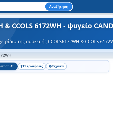
Αναζήτηση
 & CCOLS 6172WH - ψυγείο CANDY
γχειρίδιο της συσκευής CCOLS6172WH & CCOLS 6172
172WH
❓
⚙️
ώτηση AI
11 ερωτήσεις
Τεχνικά