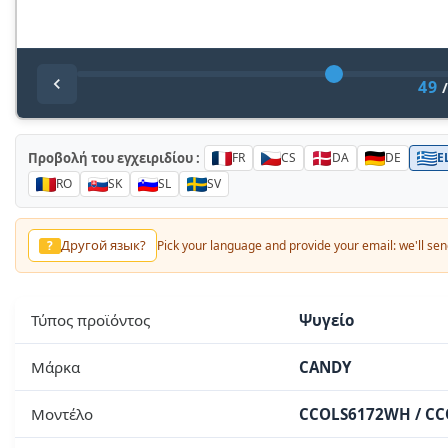
49
Προβολή του εγχειριδίου :
FR
CS
DA
DE
E
RO
SK
SL
SV
لغة أخرى؟
?
Pick your language and provide your email: we'll send you 
Τύπος προϊόντος
Ψυγείο
Μάρκα
CANDY
Μοντέλο
CCOLS6172WH / CC