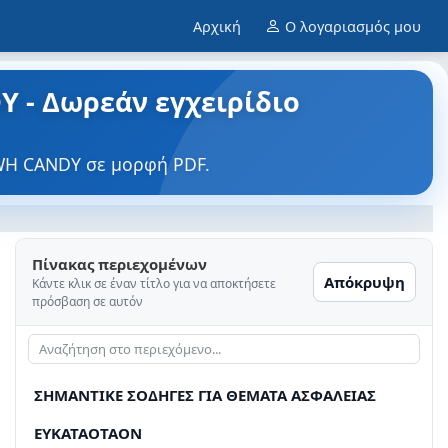
Αρχική
Ο λογαριασμός μου
 - Δωρεάν εγχειρίδιο
WH CANDY σε μορφή PDF.
Πίνακας περιεχομένων
Απόκρυψη
Κάντε κλικ σε έναν τίτλο για να αποκτήσετε
πρόσβαση σε αυτόν
ΣHMANTIKE ΣΟΔHΓΕΣ ΓΙΑ ΘΕΜΑΤΑ ΑΣΦΑΛΕΙΑΣ
EYKATAOTAON