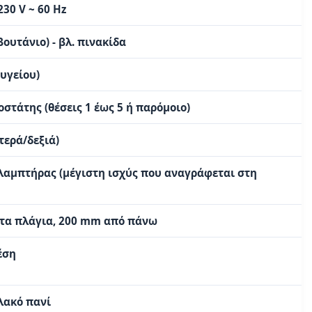
230 V ~ 60 Hz
βουτάνιο) - βλ. πινακίδα
υγείου)
στάτης (θέσεις 1 έως 5 ή παρόμοιο)
τερά/δεξιά)
λαμπτήρας (μέγιστη ισχύς που αναγράφεται στη
τα πλάγια, 200 mm από πάνω
έση
λακό πανί