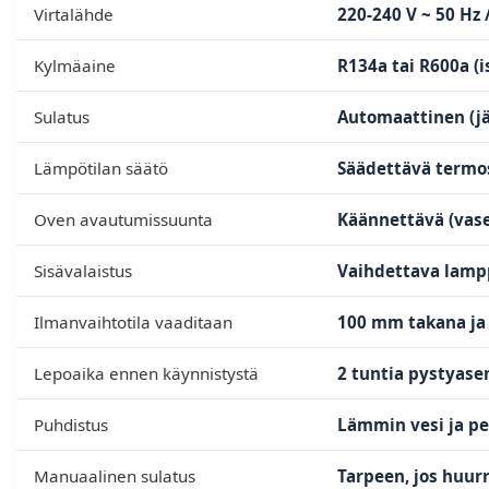
Virtalähde
220-240 V ~ 50 Hz 
Kylmäaine
R134a tai R600a (i
Sulatus
Automaattinen (j
Lämpötilan säätö
Säädettävä termos
Oven avautumissuunta
Käännettävä (vase
Sisävalaistus
Vaihdettava lampp
Ilmanvaihtotila vaaditaan
100 mm takana ja 
Lepoaika ennen käynnistystä
2 tuntia pystyase
Puhdistus
Lämmin vesi ja pe
Manuaalinen sulatus
Tarpeen, jos huur