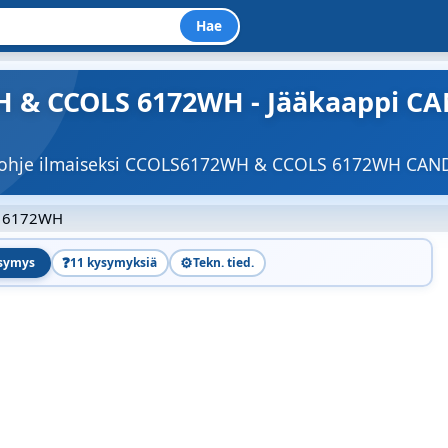
Hae
& CCOLS 6172WH - Jääkaappi CAN
ttöohje ilmaiseksi CCOLS6172WH & CCOLS 6172WH CA
 6172WH
❓
⚙️
ysymys
11 kysymyksiä
Tekn. tied.