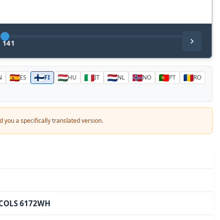
/
141
N
ES
FI
HU
IT
NL
NO
PT
RO
a specifically translated version.
CCOLS 6172WH