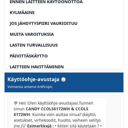
ENNEN LAITTEEN KÄYTÖÖNOTTOA
KYLMÄAINE
JOS JÄHDYTYSPIIRI VAURIOITUU
MUITA VAROITUKSIA
LASTEN TURVALLISUUS
PÄIVITTÄSKÄYTTO
LAITTEEN HAVITTÄMINEN
LAITTEEN OIKEA SJOITTAMINEN
Käyttöohje-avustaja
Voimansa antanut Anthropic
VAARATILANTEIDEN VÄLTTÄMINEN
SIRQTO
💬 Hei! Olen käyttöohje-avustajasi.Tunnen
sinun
CANDY CCOLS6172WH & CCOLS
LAMPUN VAIHTO
6172WH
. Kuinka voin auttaa sinua? (käyttö,
asetukset, virhekoodit, huolto, vaiheen selitys
VIANMÄÄRITYS
jne.)💡
Esimerkkejä :
• Miten sitä käytetään ? •