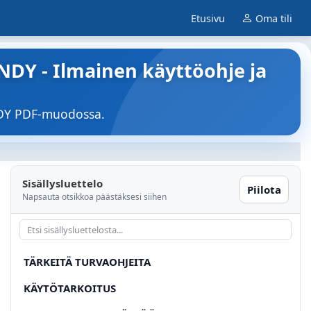
Etusivu
Oma tili
DY - Ilmainen käyttöohje ja
NDY PDF-muodossa.
Sisällysluettelo
Piilota
Napsauta otsikkoa päästäksesi siihen
TÄRKEITÄ TURVAOHJEITA
KÄYTÖTARKOITUS