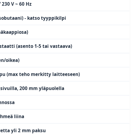
/ 230 V ~ 60 Hz
sobutaani) - katso tyyppikilpi
ääkaappiosa)
taatti (asento 1-5 tai vastaava)
n/oikea)
u (max teho merkitty laitteeseen)
sivuilla, 200 mm yläpuolella
nnossa
hmeä liina
retta yli 2 mm paksu