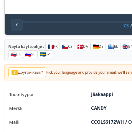
73
Näytä käyttöohje :
FR
CS
DA
DE
EL
E
SK
SL
SV
لغة أخرى؟
?
Pick your language and provide your email: we'll send you 
Tuotetyyppi
Jääkaappi
Merkki
CANDY
Malli
CCOLS6172WH / 