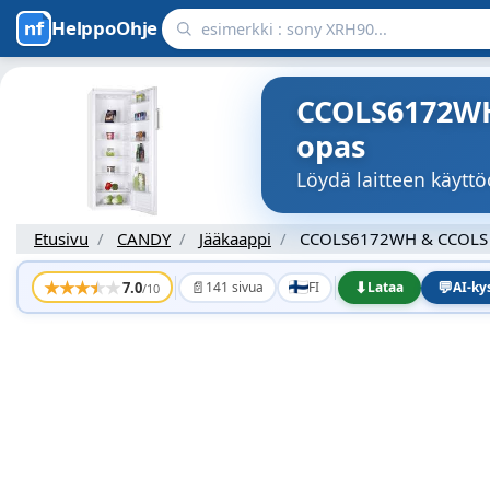
HelppoOhje
CCOLS6172WH 
opas
Löydä laitteen käy
Etusivu
CANDY
Jääkaappi
CCOLS6172WH & CCOLS
★
★
★
★
★
📄
⬇
💬
7.0
141 sivua
FI
Lataa
AI-k
/10