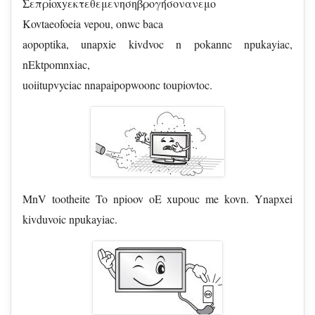
Σεπρioxyεκτεθεμενησηβρογήσονανεμo
Kovtaeofoeia vepou, onwc baca
aopoptika, unapxie kivdvoc n pokannc npukayiac,
nEktpomnxiac,
uoiitupvyciac nnapaipopwoonc toupiovtoc.
MnV tootheite To npioov oE xupouc me kovn. Ynapxei
kivduvoic npukayiac.