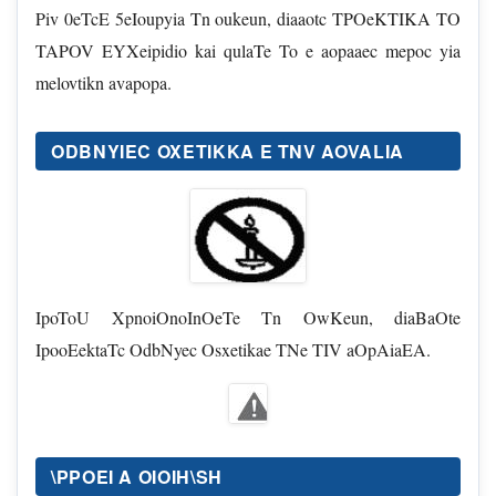
Piv 0eTcE 5eIoupyia Tn oukeun, diaaotc TPOeKTIKA TO
TAPOV EYXeipidio kai qulaTe To e aopaaec mepoc yia
melovtikn avapopa.
ODBNYIEC OXETIKKA E TNV AOVALIA
IpoToU XpnoiOnoInOeTe Tn OwKeun, diaBaOte
IpooEektaTc OdbNyec Osxetikae TNe TIV aOpAiaEA.
\PPOEI Α OIOIH\SH