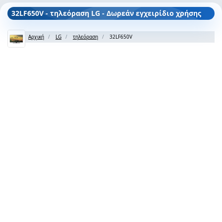
32LF650V - τηλεόραση LG - Δωρεάν εγχειρίδιο χρήσης
Αρχική
LG
τηλεόραση
32LF650V