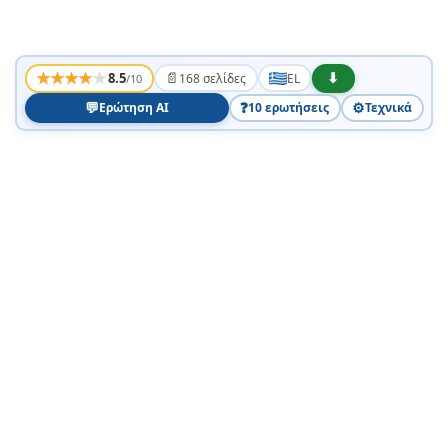
★
★
★
★
★
📄
⬇
8.5
168 σελίδες
EL
/10
💬
❓
⚙️
Ερώτηση AI
10 ερωτήσεις
Τεχνικά