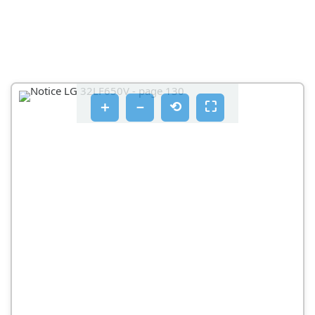
＋
－
⟲
⛶