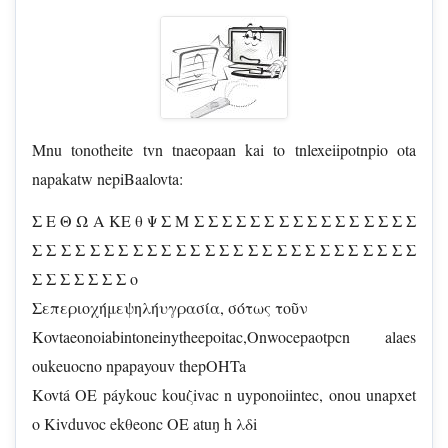
Mnu tonotheite tvn tnaeopaan kai to tnlexeiipotnpio ota
napakatw nepiBaalovta:
Σ Ε Θ Ω Α ΚΕ θ Ψ Σ Μ Σ Σ Σ Σ Σ Σ Σ Σ Σ Σ Σ Σ Σ Σ Σ Σ
Σ Σ Σ Σ Σ Σ Σ Σ Σ Σ Σ Σ Σ Σ Σ Σ Σ Σ Σ Σ Σ Σ Σ Σ Σ Σ Σ
Σ Σ Σ Σ Σ Σ Σ ο
Σεπεριοχήμεψηλήυγρασία, σότως τοῦν
Kovtaeonoiabintoneinytheepoitac,Onwocepaotpcn alaes
oukeuocno npapayouv thepOHTa
Kovtá OE páykouc kouζivac n uyponoiintec, onou unapxet
o Kivduvoc ekθeonc OE atuŋ h λδi