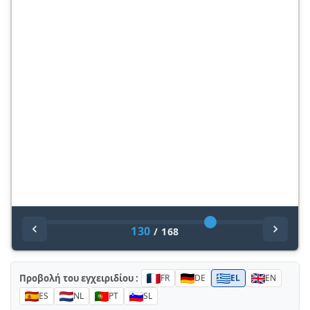
130
/
168
Προβολή του εγχειριδίου :
FR
DE
EL
EN
ES
NL
PT
SL