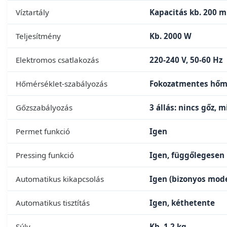
Víztartály
Kapacitás kb. 200 m
Teljesítmény
Kb. 2000 W
Elektromos csatlakozás
220-240 V, 50-60 Hz
Hőmérséklet-szabályozás
Fokozatmentes hőmé
Gőzszabályozás
3 állás: nincs gőz, 
Permet funkció
Igen
Pressing funkció
Igen, függőlegesen 
Automatikus kikapcsolás
Igen (bizonyos mod
Automatikus tisztítás
Igen, kéthetente
Súly
Kb. 1,2 kg