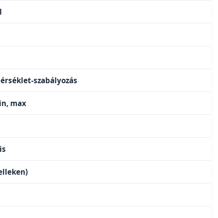
l
rséklet-szabályozás
min, max
is
elleken)