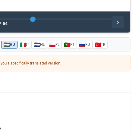
/
64
HU
IT
NL
PL
PT
RU
TR
you a specifically translated version.
p