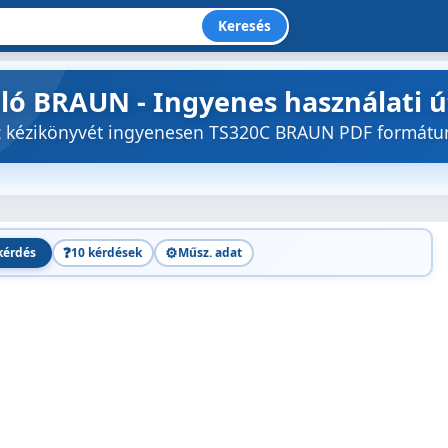
Keresés
aló BRAUN - Ingyenes használati 
öz kézikönyvét ingyenesen TS320C BRAUN PDF formát
❓
⚙️
kérdés
10 kérdések
Műsz. adat