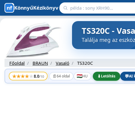
KönnyűKézikönyv
TS320C - Vas
Találja meg az eszk
Főoldal
BRAUN
Vasaló
TS320C
★
★
★
★
★
📄
⬇
💬
8.0
64 oldal
HU
Letöltés
AI 
/10