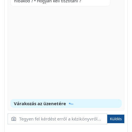
hibakód ? • Hogyan kell tisztítani ?
Várakozás az üzenetére
Küldés