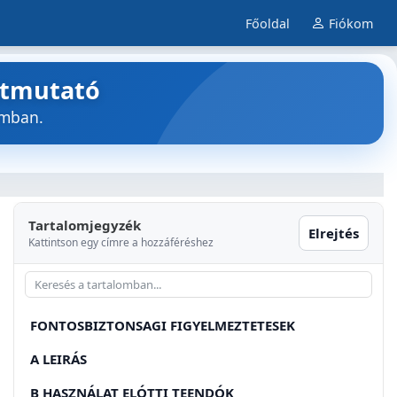
Főoldal
Fiókom
útmutató
umban.
Tartalomjegyzék
Elrejtés
Kattintson egy címre a hozzáféréshez
FONTOSBIZTONSAGI FIGYELMEZTETESEK
A LEIRÁS
B HASZNÁLAT ELÓTTI TEENDÓK