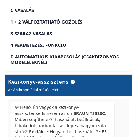
C VASALÁS
1 + 2 VÁLTOZTATHATÓ GOŹOLÉS
3 SZÁRAZ VASALÁS
4 PERMETEZÉSI FUNKCIÓ
D AUTOMATIKUS KIKAPCSOLÁS (CSAKBIZONYOS
MODELELEKNÉL)
E ÖNTISZTÍTÁS
Kézikönyv-asszisztens
TEENDOK A VASALAST KOVETOEN
Az Anthropic által működtetett
KARBANTARTÁS ÉS TISZTLÍTÁS
💬 Helló! Én vagyok a kézikönyv-
HRVATSKI
asszisztense.Ismerem az ön
BRAUN TS320C
.
Miben segíthetek? (használat, beállítások,
VĂŽNE SIGURNOSNE MJERE
hibakódok, karbantartás, lépés magyarázata
stb.)💡
Példák :
• Hogyan kell használni ? • E3