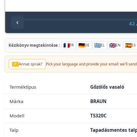
42
Kézikönyv megtekintése :
FR
DE
EL
EN
ES
Annat sprak?
?
Pick your language and provide your email: we'll send 
Terméktípus
Gőzölős vasaló
Márka
BRAUN
Modell
TS320C
Talp
Tapadásmentes tal