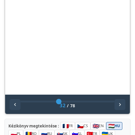
32
/
78
Kézikönyv megtekintése :
FR
CS
EN
HU
PL
RO
RU
SK
SL
TR
UK