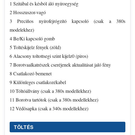
1 Szitábal és késból áló nyíroegység
2 Hosszuszor-vagó
3 Preciños nyírofejrógzító kapcsoló (csak a 380s
modelekhez)
4 Be/Ki kapcsoló gomb
5 Toltéskijelz fények (zöld)
6 Alacsony toltottsegi szint kijelz0 (piros)
7 Borotvaalkatrészek cseréjenek aktualitásat jaló fény
8 Csatlakozó bemenet
9 Különleges csatlakozékabel
10 Tóltóállvány (csak a 380s modellekhez)
11 Borotva tartótok (csak a 380s modellekhez)
12 Védôsapka (csak a 340s modellekhez)
TÖLTÉS