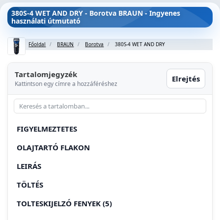
380S-4 WET AND DRY - Borotva BRAUN - Ingyenes
használati útmutató
Főoldal
BRAUN
Borotva
380S-4 WET AND DRY
Tartalomjegyzék
Elrejtés
Kattintson egy címre a hozzáféréshez
FIGYELMEZTETES
OLAJTARTÓ FLAKON
LEIRÁS
TÖLTÉS
TOLTESKIJELZÓ FENYEK (5)