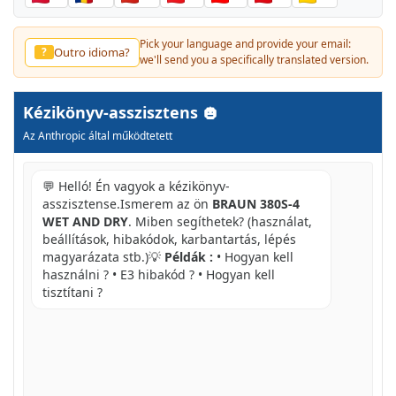
Pick your language and provide your email:
Outro idioma?
?
we'll send you a specifically translated version.
Kézikönyv-asszisztens
Az Anthropic által működtetett
💬 Helló! Én vagyok a kézikönyv-
asszisztense.Ismerem az ön
BRAUN 380S-4
WET AND DRY
. Miben segíthetek? (használat,
beállítások, hibakódok, karbantartás, lépés
magyarázata stb.)💡
Példák :
• Hogyan kell
használni ? • E3 hibakód ? • Hogyan kell
tisztítani ?