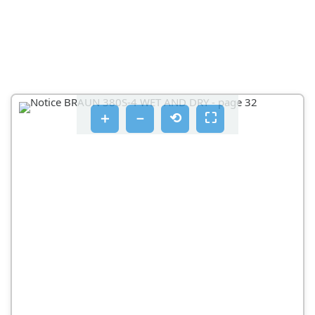
KÖRNYEZETVÉDELMI FELHIVÁS
GARANCIA
HRVATSKI
POZOR
＋
－
⟲
⛶