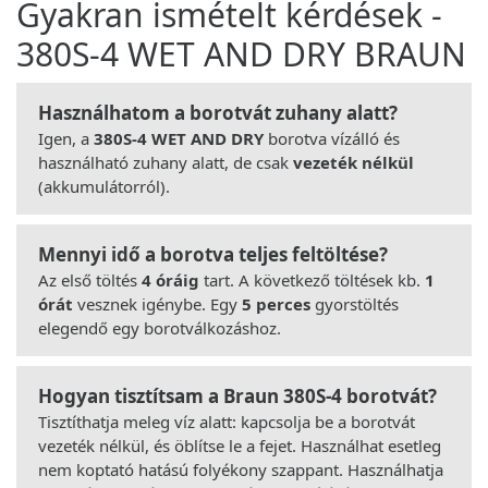
Gyakran ismételt kérdések -
380S-4 WET AND DRY BRAUN
Használhatom a borotvát zuhany alatt?
Igen, a
380S-4 WET AND DRY
borotva vízálló és
használható zuhany alatt, de csak
vezeték nélkül
(akkumulátorról).
Mennyi idő a borotva teljes feltöltése?
Az első töltés
4 óráig
tart. A következő töltések kb.
1
órát
vesznek igénybe. Egy
5 perces
gyorstöltés
elegendő egy borotválkozáshoz.
Hogyan tisztítsam a Braun 380S-4 borotvát?
Tisztíthatja meleg víz alatt: kapcsolja be a borotvát
vezeték nélkül, és öblítse le a fejet. Használhat esetleg
nem koptató hatású folyékony szappant. Használhatja