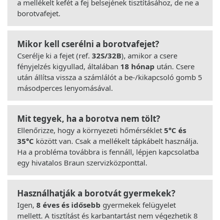
a mellékelt kefét a fej belsejének tisztításához, de ne a
borotvafejet.
Mikor kell cserélni a borotvafejet?
Cserélje ki a fejet (ref.
32S/32B
), amikor a csere
fényjelzés kigyullad, általában
18 hónap
után. Csere
után állítsa vissza a számlálót a be-/kikapcsoló gomb 5
másodperces lenyomásával.
Mit tegyek, ha a borotva nem tölt?
Ellenőrizze, hogy a környezeti hőmérséklet
5°C és
35°C
között van. Csak a mellékelt tápkábelt használja.
Ha a probléma továbbra is fennáll, lépjen kapcsolatba
egy hivatalos Braun szervizközponttal.
Használhatják a borotvát gyermekek?
Igen,
8 éves és idősebb
gyermekek felügyelet
mellett. A tisztítást és karbantartást nem végezhetik 8