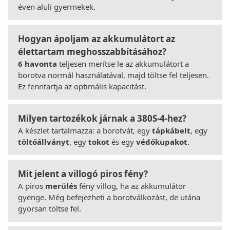
éven aluli gyermekek.
Hogyan ápoljam az akkumulátort az
élettartam meghosszabbításához?
6 havonta
teljesen merítse le az akkumulátort a
borotva normál használatával, majd töltse fel teljesen.
Ez fenntartja az optimális kapacitást.
Milyen tartozékok járnak a 380S-4-hez?
A készlet tartalmazza: a borotvát, egy
tápkábelt
, egy
töltőállványt
, egy
tokot
és egy
védőkupakot
.
Mit jelent a villogó piros fény?
A piros
merülés
fény villog, ha az akkumulátor
gyenge. Még befejezheti a borotválkozást, de utána
gyorsan töltse fel.