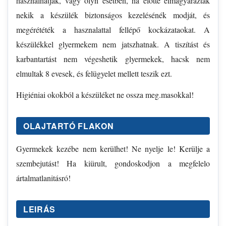
hasznalhatják, vagy olyn esetben, ha elotte elmagyarázták
nekik a készülék biztonságos kezelésénék modját, és
megérététék a hasznalattal fellépő kockázataokat. A
készülékkel glyermekem nem jatszhatnak. A tiszítást és
karbantartást nem végeshetik glyermekek, hacsk nem
elmultak 8 evesek, és felügyelet mellett teszik ezt.
Higiéniai okokból a készüléket ne ossza meg.masokkal!
OLAJTARTÓ FLAKON
Gyermekek kezébe nem kerülhet! Ne nyelje le! Kerülje a
szembejutást! Ha kiürult, gondoskodjon a megfelelo
ártalmatlanitásró!
LEIRÁS