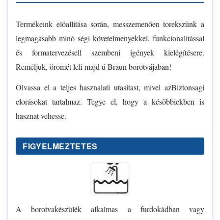
Termékeink elöallitása során, messzemenően torekszünk a
legmagasabb minó ségi követelmenyekkel, funkcionalitással
és formatervezésell szembeni igények kielégítésere.
Reméljuk, öromét leli majd ú Braun borotvájaban!
Olvassa el a teljes hasznalati utasitast, mivel azBiztonsagi
elorásokat tartalmaz. Tegye el, hogy a késöbbiekben is
hasznat vehesse.
FIGYELMEZTETES
A borotvakészülék alkalmas a furdokádban vagy