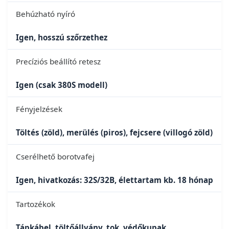
Behúzható nyíró
Igen, hosszú szőrzethez
Precíziós beállító retesz
Igen (csak 380S modell)
Fényjelzések
Töltés (zöld), merülés (piros), fejcsere (villogó zöld)
Cserélhető borotvafej
Igen, hivatkozás: 32S/32B, élettartam kb. 18 hónap
Tartozékok
Tápkábel, töltőállvány, tok, védőkupak