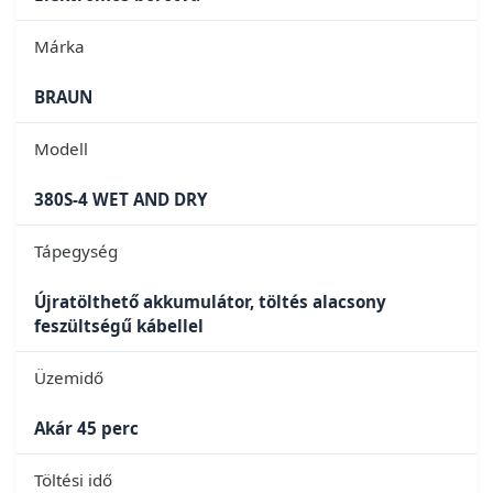
Márka
BRAUN
Modell
380S-4 WET AND DRY
Tápegység
Újratölthető akkumulátor, töltés alacsony
feszültségű kábellel
Üzemidő
Akár 45 perc
Töltési idő