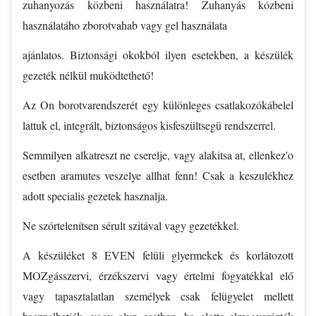
zuhanyozás közbeni használatra! Zuhanyás kózbeni
használatáho zborotvahab vagy gel használata
ajánlatos. Biztonsági okokból ilyen esetekben, a készülék
gezeték nélkül muködtethető!
Az On borotvarendszerét egy különleges csatlakozókábelel
lattuk el, integrált, biztonságos kisfeszültsegü rendszerrel.
Semmilyen alkatreszt ne cserelje, vagy alakitsa at, ellenkez'o
esetben aramutes veszelye allhat fenn! Csak a keszulékhez
adott specialis gezetek hasznalja.
Ne szórtelenítsen sérult szitával vagy gezetékkel.
A készüléket 8 EVEN felüli glyermekek és korlátozott
MOZgásszervi, érzékszervi vagy értelmi fogyatékkal elő
vagy tapasztalatlan személyek csak felügyelet mellett