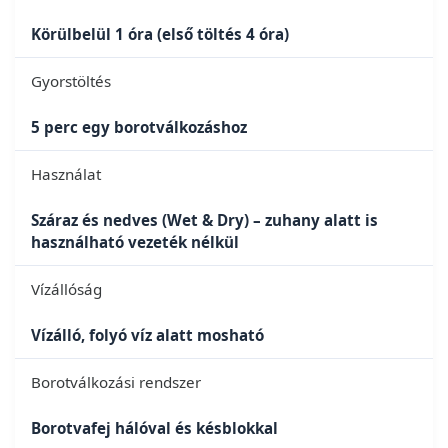
Körülbelül 1 óra (első töltés 4 óra)
Gyorstöltés
5 perc egy borotválkozáshoz
Használat
Száraz és nedves (Wet & Dry) – zuhany alatt is
használható vezeték nélkül
Vízállóság
Vízálló, folyó víz alatt mosható
Borotválkozási rendszer
Borotvafej hálóval és késblokkal