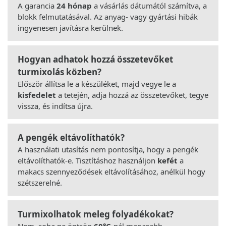
A garancia
24 hónap
a vásárlás dátumától számítva, a
blokk felmutatásával. Az anyag- vagy gyártási hibák
ingyenesen javításra kerülnek.
Hogyan adhatok hozzá összetevőket
turmixolás közben?
Először állítsa le a készüléket, majd vegye le a
kisfedelet
a tetején, adja hozzá az összetevőket, tegye
vissza, és indítsa újra.
A pengék eltávolíthatók?
A használati utasítás nem pontosítja, hogy a pengék
eltávolíthatók-e. Tisztításhoz használjon
kefét
a
makacs szennyeződések eltávolításához, anélkül hogy
szétszerelné.
Turmixolhatok meleg folyadékokat?
Nem, soha ne öntsön
60°C
-nál magasabb