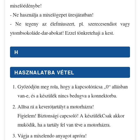
mixelöédénybe!
- Ne használja a mixelögepet üresjáratban!
- Ne tegeny az élefmiuszert, pl. szerecesendiot vagy
ytombsokoláde-dar-abokat! Ezzel tönkretehaji a kest.
H
HASZNALATBA VÉTEL
Győzódjön meg rola, hogy a kapcsolórácsa „0“ allásban
van-e, és a készülék nincs bedugva a konnektorba.
Alltsa rá a keveróṭartályt a motorházra!
Figielem! Biztonsági capcsoló! A készülékCsak akkor
muködik, ha a tartály fel van tève a motorházra.
Vágja a mixelendo anyagot apróra!