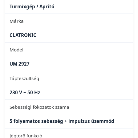
Turmixgép / Aprító
Márka
CLATRONIC
Modell
UM 2927
Tápfeszültség
230 V ~ 50 Hz
Sebességi fokozatok száma
5 folyamatos sebesség + impulzus üzemmód
Jégtörő funkció