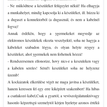
- Ne mūkōdttese a készüléket felügeylet někúl! Ha elhagyja
a munkahelyet, mindig kapcsolja ki a készüléket, ill. húzza ki
a dugaszt a konnektorból (a dugasznál, és nem a kabelnél
fogva)!
Annak érdékēn, hogy a ygermekeket megvedje az
elektromos készülekek okozta veszelyektő, soha ne hagyja a
kábeleket szabadon lógya, és olyan helyte reygey a
készüleket, ahol ygermekek nem ferhetnek hózzá!
- Rendszersemen ellonorize, hovy nics-e a keszuleken vagy
a kabelen sereles! Sérul't keszüléket soha ne helyzenz
üzemb!
A kockázatok elkerülëse végét ne maga javitsa a készülëket,
hanem keressen fel egy erre kiképžett szakembert! Ha hibas
a csatlakozó kabel,Csak a gyartól, a vevöszolgálatunktóvagy
hasonlo képzettsgú szemelytól kérjen hyeletye azonos értékū