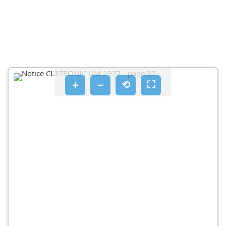
＋
－
⟲
⛶