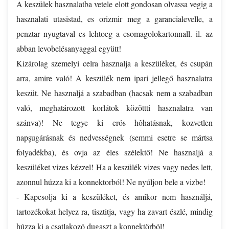
A keszülek hasznalatba vetele elott gondosan olvassa vegig a
hasznalati utasistad, es orizmir meg a garancialevelle, a
penztar nyugtaval es lehtoeg a csomagolokartonnall. il. az
abban levobelésanyaggal együtt!
Kizárolag szemelyi celra hasznalja a keszüléket, és csupán
arra, amire való! A keszülék nem ipari jellegő hasznalatra
keszüt. Ne hasznaljá a szabadban (hacsak nem a szabadban
való, meghatározott korlátok közöttti hasznalatra van
szánva)! Ne tegye ki erós hôhatásnak, kozvetlen
napşugárásnak és nedvességnek (semmi esetre se mártsa
folyadékba), és ovja az éles szélektő! Ne hasznaljá a
keszüléket vizes kézzel! Ha a keszülék vizes vagy nedes lett,
azonnul húzza ki a konnektorból! Ne nyúljon bele a vizbe!
- Kapcsolja ki a keszüléket, és amikor nem használjá,
tartozékokat helyez ra, tisztitja, vagy ha zavart észlé, mindig
húzza ki a csatlakozó dugaszt a konnektörból!