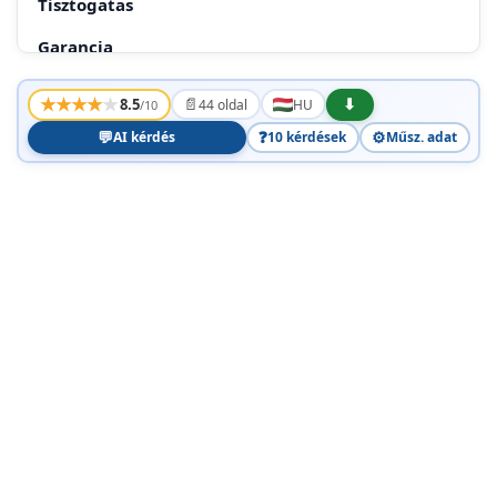
Tisztogatas
Garancia
A garancialis ido utan
★
★
★
★
★
📄
⬇
8.5
44 oldal
HU
/10
RUS
💬
❓
⚙️
AI kérdés
10 kérdések
Műsz. adat
06uye yka3aHnno TeXnke 6e3oNaCHOCTN
CneuaJIbHbIe Mepbl 6e3OpaChOCTN
IoprotoBka npnbopa k pa6ote