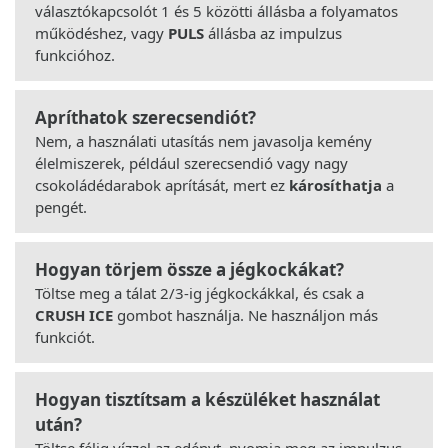
választókapcsolót 1 és 5 közötti állásba a folyamatos
működéshez, vagy
PULS
állásba az impulzus
funkcióhoz.
Apríthatok szerecsendiót?
Nem, a használati utasítás nem javasolja kemény
élelmiszerek, például szerecsendió vagy nagy
csokoládédarabok aprítását, mert ez
károsíthatja
a
pengét.
Hogyan törjem össze a jégkockákat?
Töltse meg a tálat 2/3-ig jégkockákkal, és csak a
CRUSH ICE
gombot használja. Ne használjon más
funkciót.
Hogyan tisztítsam a készüléket használat
után?
Töltse félig vízzel az edényt, nyomja meg az impulzus