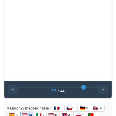
37
/
44
Kézikönyv megtekintése :
FR
CS
DE
EN
ES
HU
IT
NL
NO
PL
PT