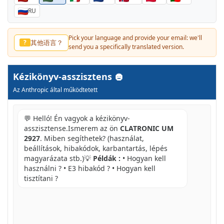
RU
Pick your language and provide your email: we'll
其他语言？
?
send you a specifically translated version.
Kézikönyv-asszisztens
Az Anthropic által működtetett
💬 Helló! Én vagyok a kézikönyv-
asszisztense.Ismerem az ön
CLATRONIC UM
2927
. Miben segíthetek? (használat,
beállítások, hibakódok, karbantartás, lépés
magyarázata stb.)💡
Példák :
• Hogyan kell
használni ? • E3 hibakód ? • Hogyan kell
tisztítani ?