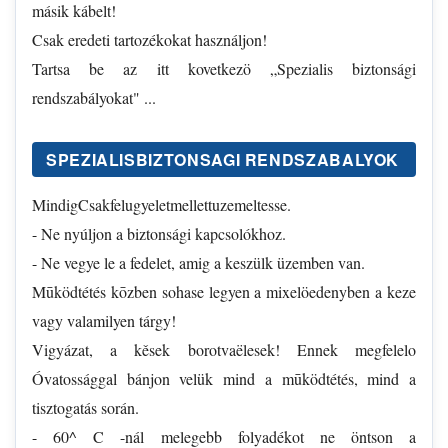
másik kábelt!
Csak eredeti tartozékokat használjon!
Tartsa be az itt kovetkezö „Spezialis biztonsági
rendszabályokat" ...
SPEZIALISBIZTONSAGI RENDSZABALYOK
MindigCsakfelugyeletmellettuzemeltesse.
- Ne nyúljon a biztonsági kapcsolókhoz.
- Ne vegye le a fedelet, amig a keszülk üzemben van.
Mūködtétés kōzben sohase legyen a mixelöedenyben a keze
vagy valamilyen tárgy!
Vigyázat, a kěsek borotvaëlesek! Ennek megfelelo
Óvatossággal bánjon velük mind a mūködtétés, mind a
tisztogatás során.
- 60^ C -nál melegebb folyadékot ne öntson a