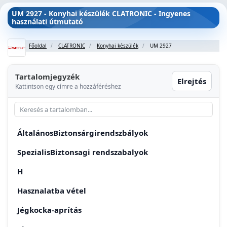
UM 2927 - Konyhai készülék CLATRONIC - Ingyenes
használati útmutató
Főoldal
CLATRONIC
Konyhai készülék
UM 2927
Tartalomjegyzék
Elrejtés
Kattintson egy címre a hozzáféréshez
ÁltalánosBiztonsárgirendszbályok
SpezialisBiztonsagi rendszabalyok
H
Hasznalatba vétel
Jégkocka-aprítás