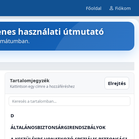
Főoldal
Fiókom
enes használati útmutató
ormátumban.
Tartalomjegyzék
Elrejtés
Kattintson egy címre a hozzáféréshez
D
ÁLTALÁNOSBIZTONSÁRGIRENDSZBÁLYOK
A KESZÜLÉKRE VONATKOZÓ SPEZIÁLIS BIZTONSÁGI