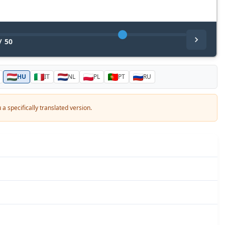
/
50
HU
IT
NL
PL
PT
RU
a specifically translated version.