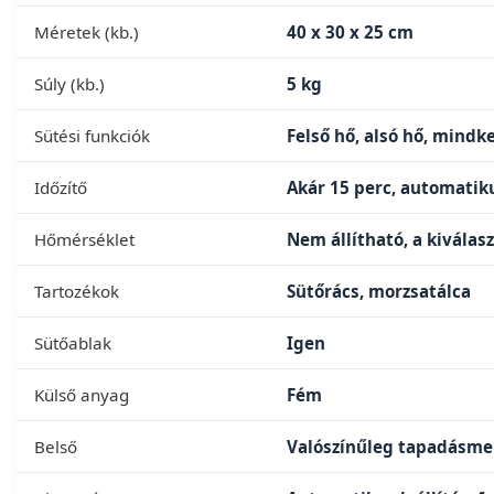
Méretek (kb.)
40 x 30 x 25 cm
Súly (kb.)
5 kg
Sütési funkciók
Felső hő, alsó hő, mindk
Időzítő
Akár 15 perc, automatiku
Hőmérséklet
Nem állítható, a kiválas
Tartozékok
Sütőrács, morzsatálca
Sütőablak
Igen
Külső anyag
Fém
Belső
Valószínűleg tapadásme