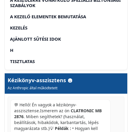
SZABÁLYOK
A KEZELŐ ELEMENTEK BEMUTATÁSA
KEZELÉS
AJÄNLOTT SŪTÉSI IDOK
H
TISZTLATAS
GARANCIA
Kézikönyv-asszisztens
A GARANCIALIS IDO UTAN
Az Anthropic által működtetett
RUS
💬 Helló! Én vagyok a kézikönyv-
06UINE YKA3AHNNA NO TEXHNKE 6E3ONACHOCTN
asszisztense.Ismerem az ön
CLATRONIC MB
2876
. Miben segíthetek? (használat,
CNEUHABHE TPE6OBAHN 6E3ONACHOCTN IJIA
3TORO 6BITOBORO NP6OPA
beállítások, hibakódok, karbantartás, lépés
magyarázata stb.)💡
Példák :
• Hogyan kell