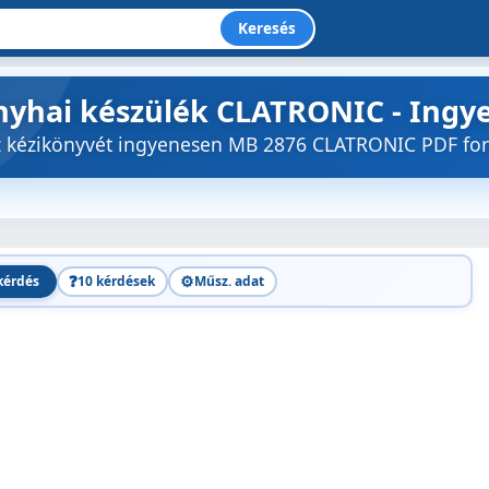
Keresés
nyhai készülék CLATRONIC - Ingy
öz kézikönyvét ingyenesen MB 2876 CLATRONIC PDF f
❓
⚙️
kérdés
10 kérdések
Műsz. adat