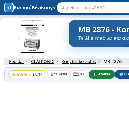
KönnyűKézikönyv
MB 2876 - Ko
Találja meg az eszk
Főoldal
CLATRONIC
Konyhai készülék
MB 2876
★
★
★
★
★
📄
⬇
💬
8.0
50 oldal
HU
Letöltés
AI 
/10