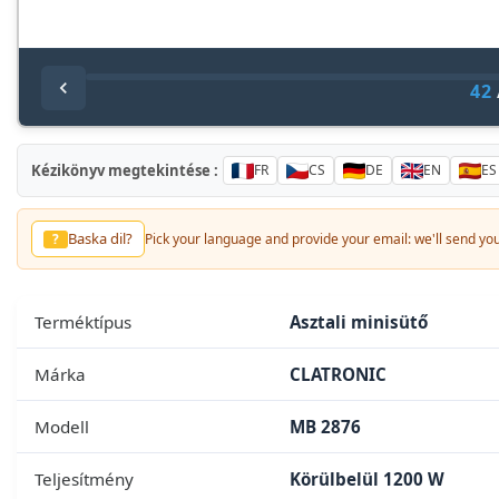
42
Kézikönyv megtekintése :
FR
CS
DE
EN
ES
Baska dil?
?
Pick your language and provide your email: we'll send you 
Terméktípus
Asztali minisütő
Márka
CLATRONIC
Modell
MB 2876
Teljesítmény
Körülbelül 1200 W