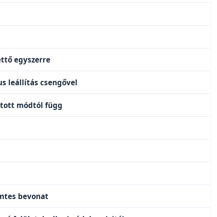
ettő egyszerre
s leállítás csengővel
ztott módtól függ
ntes bevonat