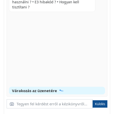
ONCANHE YHKN PERYLNPOBOK
használni ? • E3 hibakód ? • Hogyan kell
tisztítani ?
Várakozás az üzenetére
Küldés