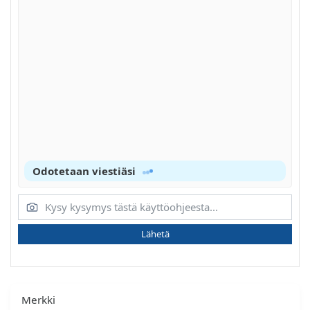
Odotetaan viestiäsi
Lähetä
Merkki