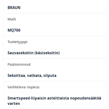
BRAUN
Malli
MQ700
Tuotetyyppi
Sauvasekoitin (käsisekoitin)
Päätoiminnot
Sekoittaa, vatkata, silputa
Vaihteleva nopeus
Smartspeed-liipaisin asteittaista nopeudensäätöä
varten