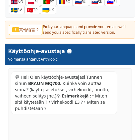
NO
PL
PT
RO
RU
SK
SL
SV
TR
UK
Pick your language and provide your email: we'll
其他语言？
?
send you a specifically translated version.
Käyttöohje-avustaja
Voimansa antanut Anthropic
💬 Hei! Olen käyttöohje-avustajasi.Tunnen
sinun
BRAUN MQ700
. Kuinka voin auttaa
sinua? (käyttö, asetukset, virhekoodit, huolto,
vaiheen selitys jne.)💡
Esimerkkejä :
• Miten
sitä käytetään ? • Virhekoodi E3 ? • Miten se
puhdistetaan ?