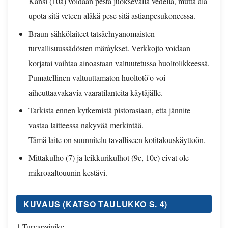
Kansi (10a) voidaan pestä juoksevalla vedellä, mutta alä
upota sitä veteen aläkä pese sitä astianpesukoneessa.
Braun-sähkölaiteet tatsächıyanomaisten
turvallisuussädösten märåykset. Verkkojto voidaan
korjatai vaihtaa ainoastaan valtuutetussa huoltolikkeessä.
Pumatellinen valtuuttamaton huoltotö'o voi
aiheuttaavakavia vaaratilanteita käytäjälle.
Tarkista ennen kytkemistä pistorasiaan, etta jännite
vastaa laitteessa nakyvää merkintää.
Tämä laite on suunnitelu tavalliseen kotitalouskäyttoön.
Mittakulho (7) ja leikkurikulhot (9c, 10c) eivat ole
mikroaaltouunin kestävi.
KUVAUS (KATSO TAULUKKO S. 4)
1 Turvapainike