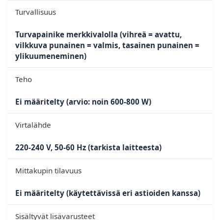
Turvallisuus
Turvapainike merkkivalolla (vihreä = avattu,
vilkkuva punainen = valmis, tasainen punainen =
ylikuumeneminen)
Teho
Ei määritelty (arvio: noin 600-800 W)
Virtalähde
220-240 V, 50-60 Hz (tarkista laitteesta)
Mittakupin tilavuus
Ei määritelty (käytettävissä eri astioiden kanssa)
Sisältyvät lisävarusteet