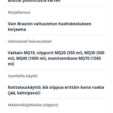
alustat puhdistusta varten
Korjattavuus
Vain Braunin valtuutetun huoltokeskuksen
korjaama
Valinnaiset lisävarusteet
Vatkain MQ10, silppurit MQ20 (350 ml), MQ30 (500
ml), MQ40 (1000 ml), monitoimikone MQ70 (1500
ml)
Suositeltu käyttö
Kotitalouskäyttö; älä silppua erittäin kovia ruokia
(jää, kahvipavut)
Maksimikäyttöaika (silppuri)