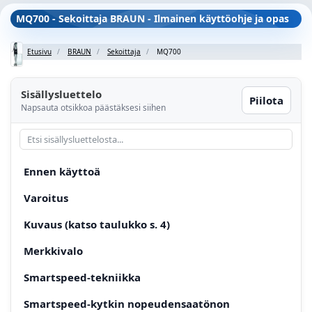
MQ700 - Sekoittaja BRAUN - Ilmainen käyttöohje ja opas
Etusivu
BRAUN
Sekoittaja
MQ700
Sisällysluettelo
Piilota
Napsauta otsikkoa päästäksesi siihen
Ennen käyttoä
Varoitus
Kuvaus (katso taulukko s. 4)
Merkkivalo
Smartspeed-tekniikka
Smartspeed-kytkin nopeudensaatönon