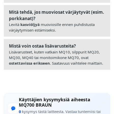
Mitä tehdä, jos muoviosat värjäytyvät (esim.
porkkanat)?
Levitä
kasviöljyä
muoviosille ennen puhdistusta
värjäytymisen estämiseksi.
Mistä voin ostaa lisävarusteita?
Lisävarusteet, kuten vatkain MQ10, silppurit MQ20,
MQ30, MQ40 tai monitoimikone MQ70, ovat
ostettavissa erikseen
. Saatavuus vaihtelee maittain.
Käyttäjien kysymyksiä aiheesta
MQ700 BRAUN
0
kysymys tästä laitteesta. Vastaa tuntemiisi tai