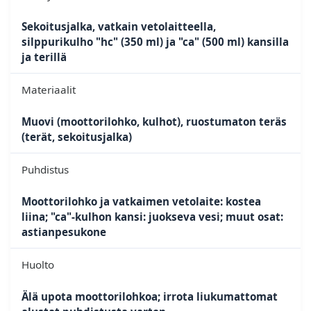
Sekoitusjalka, vatkain vetolaitteella,
silppurikulho "hc" (350 ml) ja "ca" (500 ml) kansilla
ja terillä
Materiaalit
Muovi (moottorilohko, kulhot), ruostumaton teräs
(terät, sekoitusjalka)
Puhdistus
Moottorilohko ja vatkaimen vetolaite: kostea
liina; "ca"-kulhon kansi: juokseva vesi; muut osat:
astianpesukone
Huolto
Älä upota moottorilohkoa; irrota liukumattomat