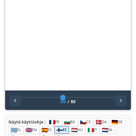
36
/
80
Näytä käyttöohje :
FR
BG
CS
DA
DE
EL
EN
ES
FI
HU
IT
NL