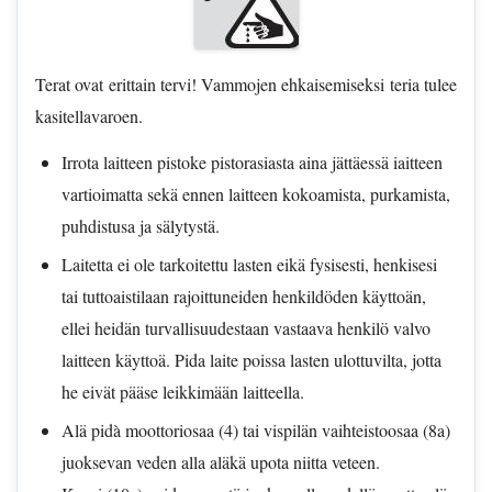
Terat ovat erittain tervi! Vammojen ehkaisemiseksi teria tulee
kasitellavaroen.
Irrota laitteen pistoke pistorasiasta aina jättäessä iaitteen
vartioimatta sekä ennen laitteen kokoamista, purkamista,
puhdistusa ja sälytystä.
Laitetta ei ole tarkoitettu lasten eikä fysisesti, henkisesi
tai tuttoaistilaan rajoittuneiden henkildöden käyttoän,
ellei heidän turvallisuudestaan vastaava henkilö valvo
laitteen käyttoä. Pida laite poissa lasten ulottuvilta, jotta
he eivät pääse leikkimään laitteella.
Alä pidà moottoriosaa (4) tai vispilän vaihteistoosaa (8a)
juoksevan veden alla aläkä upota niitta veteen.