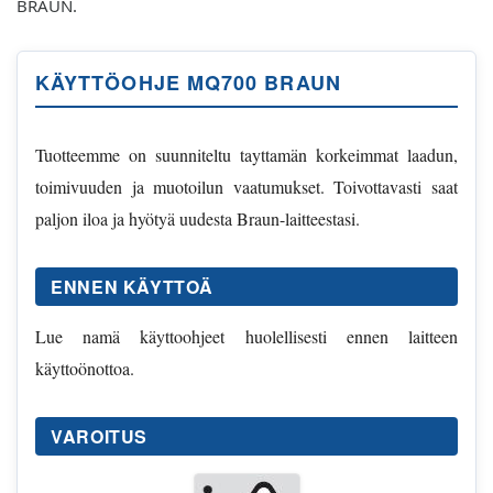
BRAUN.
KÄYTTÖOHJE MQ700 BRAUN
Tuotteemme on suunniteltu tayttamän korkeimmat laadun,
toimivuuden ja muotoilun vaatumukset. Toivottavasti saat
paljon iloa ja hyötyä uudesta Braun-laitteestasi.
ENNEN KÄYTTOÄ
Lue namä käyttoohjeet huolellisesti ennen laitteen
käyttoönottoa.
VAROITUS