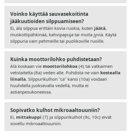
Voinko käyttää sauvasekoitinta
jääkuutioiden silppuamiseen?
Ei, älä silppua erittäin kovia ruokia, kuten
jäätä
,
muskottipähkinää, kahvipapuja tai muita jyviä. Käytä
silppuria vain pehmeille tai puolikoville ruoille.
Kuinka moottorilohko puhdistetaan?
Älä koskaan vie
moottorilohkoa
(4) tai vatkaimen
vetolaitetta (8a) veden alle. Puhdista ne vain
kostealla
liinalla
. Silppurikulhon "ca" kansi (10a) voidaan
huuhdella juoksevalla vedellä, mutta ei
astianpesukoneessa.
Sopivatko kulhot mikroaaltouuniin?
Ei,
mittakuppi
(7) ja silppurikulhot (9c, 10c) eivät
sovellu mikroaaltouuniin.