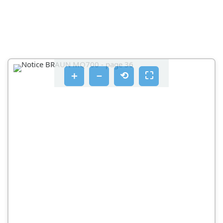
＋
－
⟲
⛶