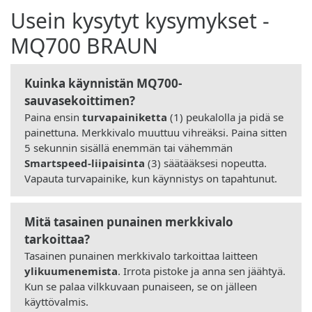
Usein kysytyt kysymykset -
MQ700 BRAUN
Kuinka käynnistän MQ700-
sauvasekoittimen?
Paina ensin
turvapainiketta
(1) peukalolla ja pidä se
painettuna. Merkkivalo muuttuu vihreäksi. Paina sitten
5 sekunnin sisällä enemmän tai vähemmän
Smartspeed-liipaisinta
(3) säätääksesi nopeutta.
Vapauta turvapainike, kun käynnistys on tapahtunut.
Mitä tasainen punainen merkkivalo
tarkoittaa?
Tasainen punainen merkkivalo tarkoittaa laitteen
ylikuumenemista
. Irrota pistoke ja anna sen jäähtyä.
Kun se palaa vilkkuvaan punaiseen, se on jälleen
käyttövalmis.