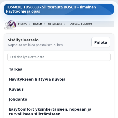
TDS6030, TDS6080 - Silitysrauta BOSCH - Ilmainen
käyttöohje ja opas
Etusivu
BOSCH
Silitysrauta
TDS6030, TDS6080
Sisällysluettelo
Piilota
Napsauta otsikkoa päästäksesi siihen
Tärkeä
Hävitykseen liittyviä nuvoja
Kuvaus
Johdanto
EasyComfort yksinkertaiseen, nopeaan ja
turvalliseen silittämiseen.