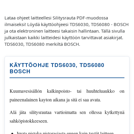
Lataa ohjeet laitteellesi Silitysrauta PDF-muodossa
ilmaiseksi! Löydä käyttöohjeesi TDS6030, TDS6080 - BOSCH
ja ota elektroninen laitteesi takaisin hallintaan. Tällä sivulla
julkaistaan kaikki laitteidesi käyttöön tarvittavat asiakirjat.
TDS6030, TDS6080 merkiltä BOSCH.
KÄYTTÖOHJE TDS6030, TDS6080
BOSCH
Kuumavesisällón kalkinpoisto- tai huuhteluaukko on
paineenalainen kayton aikana ja sitä ei saa avata.
Alä jäta silitysrautaa vartioimatta sen ollessa kytkettynä
sahköpistokkeeseen.
Irrota pistoke pistorasiasta ennen kuin taytät laitteen