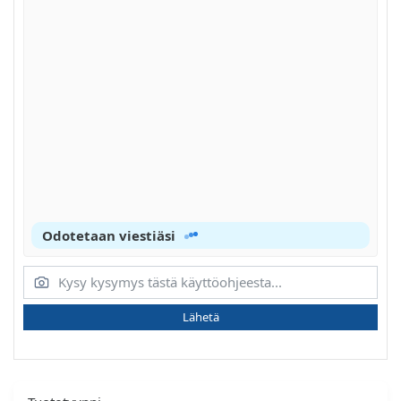
Odotetaan viestiäsi
Lähetä