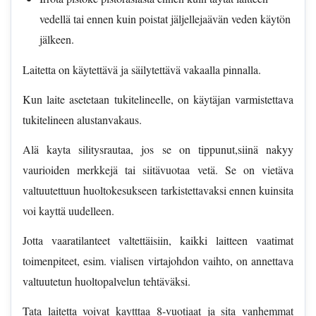
vedellä tai ennen kuin poistat jäljellejaävän veden käytön
jälkeen.
Laitetta on käytettävä ja säilytettävä vakaalla pinnalla.
Kun laite asetetaan tukitelineelle, on käytäjan varmistettava
tukitelineen alustanvakaus.
Alä kayta silitysrautaa, jos se on tippunut,siinä nakyy
vaurioiden merkkejä tai siitävuotaa vetä. Se on vietäva
valtuutettuun huoltokesukseen tarkistettavaksi ennen kuinsita
voi kayttä uudelleen.
Jotta vaaratilanteet valtettäisiin, kaikki laitteen vaatimat
toimenpiteet, esim. vialisen virtajohdon vaihto, on annettava
valtuutetun huoltopalvelun tehtäväksi.
Tata laitetta voivat kaytttaa 8-vuotiaat ja sita vanhemmat