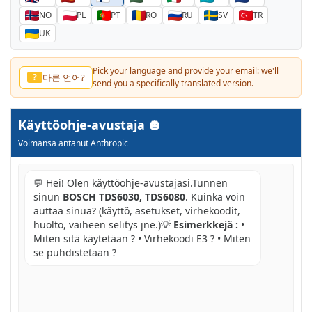
NO
PL
PT
RO
RU
SV
TR
UK
Pick your language and provide your email: we'll
다른 언어?
?
send you a specifically translated version.
Käyttöohje-avustaja
Voimansa antanut Anthropic
💬 Hei! Olen käyttöohje-avustajasi.Tunnen
sinun
BOSCH TDS6030, TDS6080
. Kuinka voin
auttaa sinua? (käyttö, asetukset, virhekoodit,
huolto, vaiheen selitys jne.)💡
Esimerkkejä :
•
Miten sitä käytetään ? • Virhekoodi E3 ? • Miten
se puhdistetaan ?