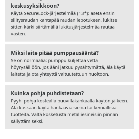
keskusyksikköön?
Käytä SecureLock-järjestelmää (13*): aseta ensin
silitysraudan kantapää raudan lepotukeen, lukitse
sitten kärki siirtämällä lukitusjärjestelmää rautaa
vasten.
Miksi laite pitää pumppausääntä?
Se on normaalia: pumppu kuljettaa vettä
höyrysäiliöön. Jos ääni jatkuu pysähtymättä, älä käytä
laitetta ja ota yhteyttä valtuutettuun huoltoon.
Kuinka pohja puhdistetaan?
Pyyhi pohja kostealla puuvillakankaalla käytön jälkeen.
Älä koskaan käytä hankaavia sieniä tai kemiallisia
tuotteita. Vältä kosketusta metalliesineisiin pinnan
säilyttämiseksi.