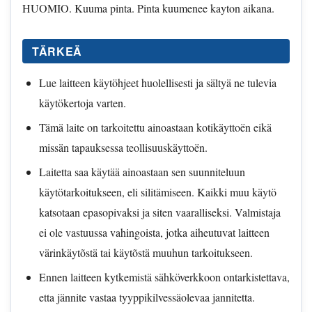
HUOMIO. Kuuma pinta. Pinta kuumenee kayton aikana.
TÄRKEÄ
Lue laitteen käytöhjeet huolellisesti ja sältyä ne tulevia
käytökertoja varten.
Tämä laite on tarkoitettu ainoastaan kotikäyttoën eikä
missän tapauksessa teollisuuskäyttoën.
Laitetta saa käytää ainoastaan sen suunniteluun
käytötarkoitukseen, eli silitämiseen. Kaikki muu käytö
katsotaan epasopivaksi ja siten vaaralliseksi. Valmistaja
ei ole vastuussa vahingoista, jotka aiheutuvat laitteen
värinkäytõstä tai käytõstä muuhun tarkoitukseen.
Ennen laitteen kytkemistä sähköverkkoon ontarkistettava,
etta jännite vastaa tyyppikilvessäolevaa jannitetta.