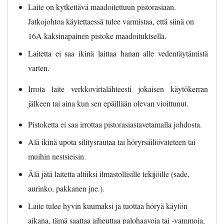
Laite on kytkettävä maadoitettuun pistorasiaan.
Jatkojohtoa käytettaessä tulee varmistaa, että siinä on
16A kaksinapainen pistoke maadoituktsella.
Laitetta ei saa ikinä laittaa hanan alle vedentäytämistä
varten.
Irrota laite verkkovirtalähteesti jokaisen käytökerran
jälkeen tai aina kun sen epäillään olevan vioittunut.
Pistoketta ei saa irrottaa pistorasiastavetamalla johdosta.
Alä ikinä upota silitysrautaa tai hóryrsäiliövateteen tai
muihin nestsieisin.
Älä jätä laitetta altiiksi ilmastollisille tekijöille (sade,
aurinko, pakkanen jne.).
Laite tulee hyvin kuumaksi ja tuottaa hóryä käytön
aikana, tämä saattaa aiheuttaa palohaavoja tai -vammoja,