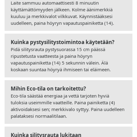
Laite sammuu automaattisesti 8 minuutin
käyttämättömyyden jälkeen. Kolme äänimerkkiä
kuuluu ja merkkivalot vilkkuvat. Käynnistääksesi
uudelleen, paina höyryn vapautuspainiketta (14).
Kuinka pystysilitystoimintoa käytetään?
Pidä silitysrauta pystysuorassa 15 cm päässä
ripustetusta vaatteesta ja paina höyryn
vapautuspainiketta (14) 5 sekunnin välein. Älä
koskaan suuntaa höyryä ihmiseen tai eläimeen.
Mihin Eco-tila on tarkoitettu?
Eco-tila säästää energiaa ja vettä tarjoten hyviä
tuloksia useimmille vaatteille. Paina painiketta (4)
aktivoidaksesi sen; merkkivalo syttyy. Paina uudelleen
palataksesi normaalitilaan.
Kuinka silitysrauta lukitaan