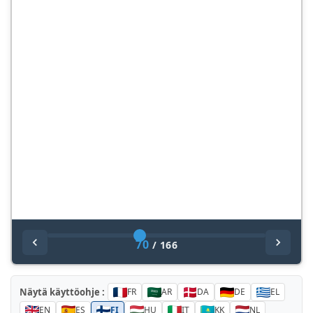
70
/
166
Näytä käyttöohje :
FR
AR
DA
DE
EL
EN
ES
FI
HU
IT
KK
NL