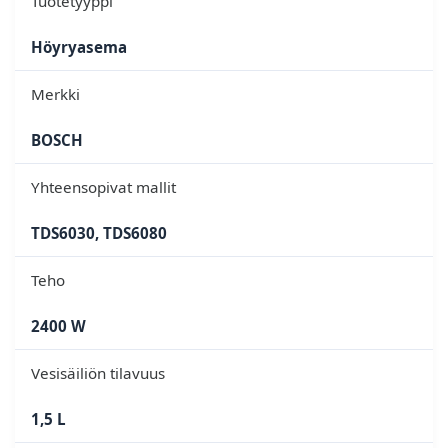
Tuotetyyppi
Höyryasema
Merkki
BOSCH
Yhteensopivat mallit
TDS6030, TDS6080
Teho
2400 W
Vesisäiliön tilavuus
1,5 L