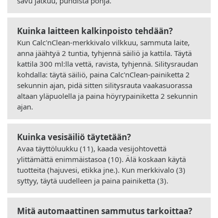
savu jatkuu, puhdista pohja.
Kuinka laitteen kalkinpoisto tehdään?
Kun Calc'nClean-merkkivalo vilkkuu, sammuta laite,
anna jäähtyä 2 tuntia, tyhjennä säiliö ja kattila. Täytä
kattila 300 ml:lla vettä, ravista, tyhjennä. Silitysraudan
kohdalla: täytä säiliö, paina Calc'nClean-painiketta 2
sekunnin ajan, pidä sitten silitysrauta vaakasuorassa
altaan yläpuolella ja paina höyrypainiketta 2 sekunnin
ajan.
Kuinka vesisäiliö täytetään?
Avaa täyttöluukku (11), kaada vesijohtovettä
ylittämättä enimmäistasoa (10). Älä koskaan käytä
tuotteita (hajuvesi, etikka jne.). Kun merkkivalo (3)
syttyy, täytä uudelleen ja paina painiketta (3).
Mitä automaattinen sammutus tarkoittaa?