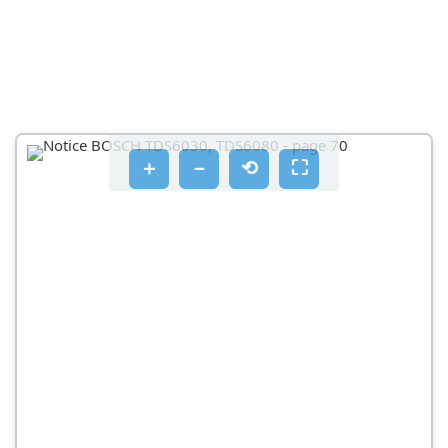
Laitteen puhdistaminen
Laitteen saillyttäminen
Vianmääritys
Ongelma
＋
－
⟲
⛶
Mahdolliset syyt
Ratkaisu