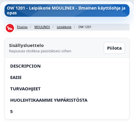
OW 1201 - Leipäkone MOULINEX - Ilmainen käyttöohje ja
opas
Etusivu
MOULINEX
Leipäkone
OW 1201
Sisällysluettelo
Piilota
Napsauta otsikkoa päästäksesi siihen
DESCRIPCION
EAIIE
TURVAOHJEET
HUOLEHTIKAAMME YMPÄRISTÖSTA
5