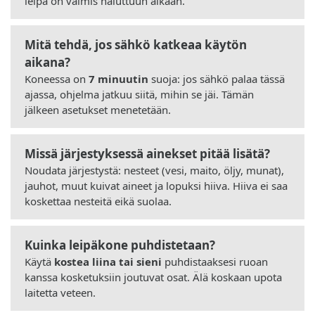
leipä on valmis haluttuun aikaan.
Mitä tehdä, jos sähkö katkeaa käytön
aikana?
Koneessa on
7 minuutin
suoja: jos sähkö palaa tässä
ajassa, ohjelma jatkuu siitä, mihin se jäi. Tämän
jälkeen asetukset menetetään.
Missä järjestyksessä ainekset pitää lisätä?
Noudata järjestystä: nesteet (vesi, maito, öljy, munat),
jauhot, muut kuivat aineet ja lopuksi hiiva. Hiiva ei saa
koskettaa nesteitä eikä suolaa.
Kuinka leipäkone puhdistetaan?
Käytä
kostea liina tai sieni
puhdistaaksesi ruoan
kanssa kosketuksiin joutuvat osat. Älä koskaan upota
laitetta veteen.