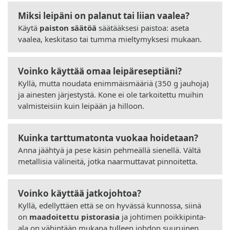
Miksi leipäni on palanut tai liian vaalea?
Käytä
paiston säätöä
säätääksesi paistoa: aseta
vaalea, keskitaso tai tumma mieltymyksesi mukaan.
Voinko käyttää omaa leipäreseptiäni?
Kyllä, mutta noudata enimmäismääriä (350 g jauhoja)
ja ainesten järjestystä. Kone ei ole tarkoitettu muihin
valmisteisiin kuin leipään ja hilloon.
Kuinka tarttumatonta vuokaa hoidetaan?
Anna jäähtyä ja pese käsin pehmeällä sienellä. Vältä
metallisia välineitä, jotka naarmuttavat pinnoitetta.
Voinko käyttää jatkojohtoa?
Kyllä, edellyttäen että se on hyvässä kunnossa, siinä
on
maadoitettu pistorasia
ja johtimen poikkipinta-
ala on vähintään mukana tulleen johdon suuruinen.