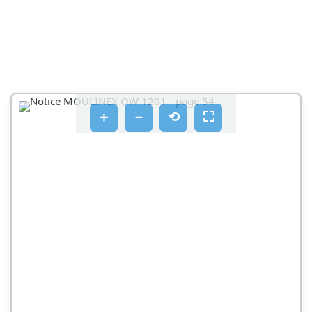
＋
－
⟲
⛶