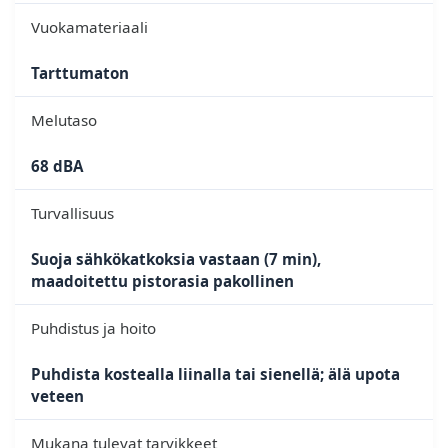
Vuokamateriaali
Tarttumaton
Melutaso
68 dBA
Turvallisuus
Suoja sähkökatkoksia vastaan (7 min),
maadoitettu pistorasia pakollinen
Puhdistus ja hoito
Puhdista kostealla liinalla tai sienellä; älä upota
veteen
Mukana tulevat tarvikkeet