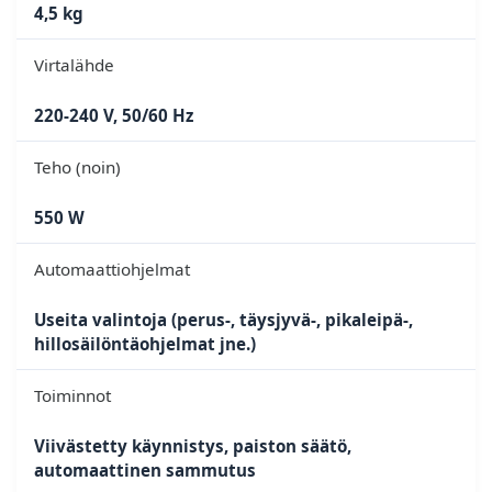
4,5 kg
Virtalähde
220-240 V, 50/60 Hz
Teho (noin)
550 W
Automaattiohjelmat
Useita valintoja (perus-, täysjyvä-, pikaleipä-,
hillosäilöntäohjelmat jne.)
Toiminnot
Viivästetty käynnistys, paiston säätö,
automaattinen sammutus