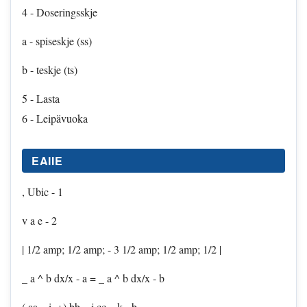
4 - Doseringsskje
a - spiseskje (ss)
b - teskje (ts)
5 - Lasta
6 - Leipävuoka
EAIIE
, Ubic - 1
v a e - 2
| 1/2 amp; 1/2 amp; - 3 1/2 amp; 1/2 amp; 1/2 |
_ a ^ b dx/x - a = _ a ^ b dx/x - b
( aa _ i, +) bb _ j cc _ k - b