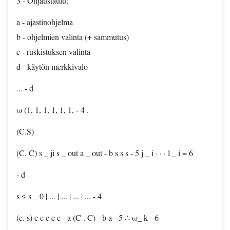
3 - Ohjaustaulu:
a - ajastinohjelma
b - ohjelmien valinta (+ sammutus)
c - ruskistuksen valinta
d - käytön merkkivalo
... - d
ω (1, 1, 1, 1, 1, 1, - 4 .
(C.S)
(C. C) s _ ji s _ out a _ out - b s s s - 5 j _ i · · · l _ i = 6
- d
s ≤ s _ 0 | ... | ... | ... | ... - 4
(c. s) c c c c c - a (C . C) - b a - 5 ∴ ω_ k - 6