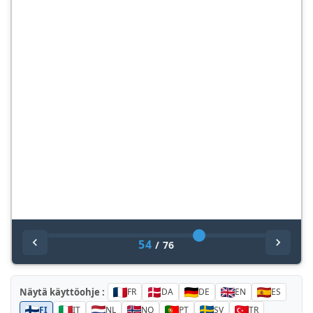
54
/
76
Näytä käyttöohje :
FR
DA
DE
EN
ES
FI
IT
NL
NO
PT
SV
TR