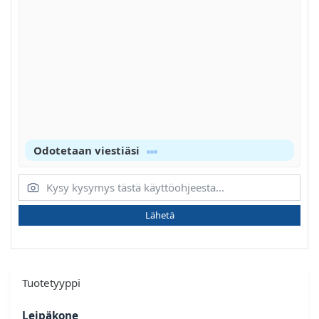
Odotetaan viestiäsi
Lähetä
Tuotetyyppi
Leipäkone