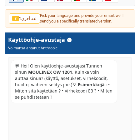
Pick your language and provide your email: we'll
لغة أخرى؟
?
send you a specifically translated version.
Käyttöohje-avustaja
Voimansa antanut Anthropic
💬 Hei! Olen käyttöohje-avustajasi.Tunnen
sinun
MOULINEX OW 1201
. Kuinka voin
auttaa sinua? (käyttö, asetukset, virhekoodit,
huolto, vaiheen selitys jne.)💡
Esimerkkejä :
•
Miten sitä käytetään ? • Virhekoodi E3 ? • Miten
se puhdistetaan ?