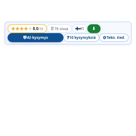
★
★
★
★
★
📄
⬇
8.0
76 sivua
FI
/10
💬
❓
⚙️
AI-kysymys
10 kysymyksiä
Tekn. tied.