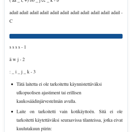
adail adail adail adail adail adail adail adail adail adail adail -
C
s s s s - 1
ä w j - 2
: _ i _ j _ k - 3
Tätä laitetta ei ole tarkoitettu käynnistettäväksi
ulkopuolisen ajastiment tai erillisen
kaukosäädinjärvestelmän avulla.
Laite on tarkoitetti vain kotikäyttoën. Sitä ei ole
tarkoitetti käytettäväksi seuraavissa tilanteissa, jotka eivat
kuulutakuun piirin: