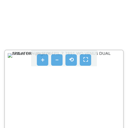
Kaθaipαμος κατω από τρεχούμενονερο:
B XpnoTnKepaHcEupioaToC
Eupia
Anioupyia npipapmuatow
Koipio trixwv npiv tvn aotpixwn
＋
－
⟲
⛶
KaθaipiooC ts Kεφαλns EupioaToc
KaBapiaoμoε Μe to BouptoaKi
Kaθαριαμος μενερό
AiatnpovtacnV Kepaln EupiauatoC otnv kalutepn
Karotaan
PiS va avtikataoTnoEte Ta Eupiotkaeepn Tns
ouokevns