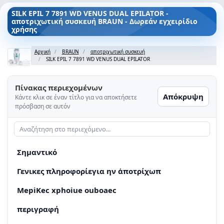
SILK EPIL 7 7891 WD VENUS DUAL EPILATOR -
αποτριχωτική συσκευή BRAUN - Δωρεάν εγχειρίδιο
χρήσης
Αρχική
BRAUN
αποτριχωτική συσκευή
SILK EPIL 7 7891 WD VENUS DUAL EPILATOR
Πίνακας περιεχομένων
Απόκρυψη
Κάντε κλικ σε έναν τίτλο για να αποκτήσετε
πρόσβαση σε αυτόν
Σημαντικό
Γενικες πληροφορίεγια ην ἀποτρίχωπ
MepiKec xphoiue ouboaec
περιγραφή