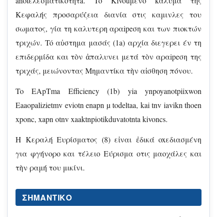
anotελεσματικότητa. Tó Kivouμενo kαλυμα της
Κεφαλής προσαρύζεια διανία στις καμινλες του
σωματος, γία τη καλυτερη αραipeση και των πιοκτών
τριχών. Tó αὐστημα μασάς (1a) αρχία διεγερει έν τη
επιδερμίδα και τὸν ἀπαλυνει μετά τὸν αραipeση της
τριχάς, μειώνοντας Μημαντίκα τὴν αἰσθηση πόνου.
To EApTma Efficiency (1b) yia ynpoyanotpiixwon
Eaaopalizietmv eviotn enapn µ todeltaa, kai tnv iavikn thoen
xponc, xapn otnv xaaktnpiotikduvatotnta kivoncs.
H Kεραλή Ευρίσματος (8) εἰναι ἐδικά oxεδιασμένη
για φγήνορο και τέλειο Εύρισμα οτις μαοχάλες και
τὴν ραμή του μικίνι.
ΣΗΜΑΝΤΙΚΌ