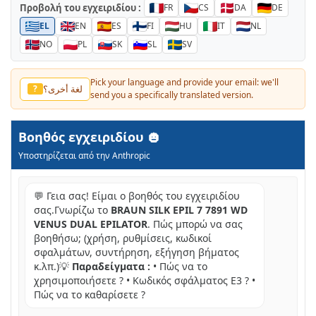
Προβολή του εγχειριδίου :
FR
CS
DA
DE
EL
EN
ES
FI
HU
IT
NL
NO
PL
SK
SL
SV
Pick your language and provide your email: we'll
لغة أخرى؟
?
send you a specifically translated version.
Βοηθός εγχειριδίου
Υποστηρίζεται από την Anthropic
💬 Γεια σας! Είμαι ο βοηθός του εγχειριδίου
σας.Γνωρίζω το
BRAUN SILK EPIL 7 7891 WD
VENUS DUAL EPILATOR
. Πώς μπορώ να σας
βοηθήσω; (χρήση, ρυθμίσεις, κωδικοί
σφαλμάτων, συντήρηση, εξήγηση βήματος
κ.λπ.)💡
Παραδείγματα :
• Πώς να το
χρησιμοποιήσετε ? • Κωδικός σφάλματος E3 ? •
Πώς να το καθαρίσετε ?