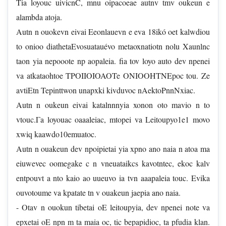
Tia loyouc uivicnC, mnu oipacoeae autnv tmv oukeun e
alambda atoja.
Autn n ouokevn eivai Eeonlauevn e eva 18ikó oet kalwdiou
to onioo diathetaEvosuatauévo metaoxnatiotn nolu Xaunlnc
taon yia nepooote np aopaleia. fia tov loyo auto dev npenei
va atkataohtoe TPOIIOIOAOTe ONIOOHTNEpoc tou. Ze
avtiEtn Tepinttwon unapxki kivduvoc nAektoPnnNxiac.
Autn n oukeun eivai katalnnnyia xonon oto mavio n to
vtouc.Γa loyouac oaaaleiac, mtopei va Leitoupyo1e1 movo
xwiq kaawdo10emuatoc.
Autn n ouakeun dev npoipietai yia xpno ano naia n atoa ma
eiuwevec oomegake c n vneuataikcs kavotntec, ekoc kalv
entpouvt a nto kaio ao uueuvo ia tvn aaapaleia touc. Evika
ouvotoume va kpatate tn v ouakeun jaepia ano naia.
- Otav n ouokun tibetai oE leitoupyia, dev npenei note va
epxetai oE npn m ta maia oc, tic bepapidioc, ta pfudia klan.