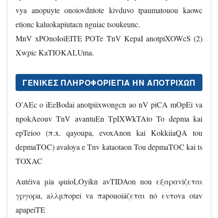
vya anopuyte onoiovdntote kivduvo tpaumatouou kaowc
etionc kaluokapiutacn nguiac tsoukeunc.
MnV xPOnoIoiEITE POTe TnV KepaI anotpiXOWcS (2)
Xwpic KaTIOKALUma.
ΓΕΝΙΚΕΣ ΠΛΗΡΟΦΟΡΊΕΓΙΑ ΗΝ ἈΠΟΤΡΊΧΩΠ
O'AEc o iEeBodai anotpiixwongcn ao nV piCA mOpEi va
npokAeouv TnV avantuEn TpIXWkTAto To depma kai
epTeioo (π.x. qayoupa, evoxAnon kai KokkiiaQA tou
depmaTOC) avaloya e Tnv kataotaon Tou depmaTOC kai ts
TOXAC
Autéiva μia φuioLOyikn avTIDAon nou εξαραviζεται
γργoρa, aλλμπopei va πapouoiáζεται nó εντοva otav
apapeiTE