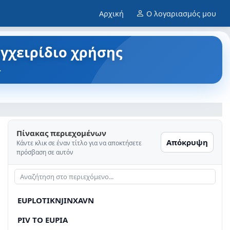
Αρχική
Ο λογαριασμός μου
εγχειρίδιο χρήσης
.
Πίνακας περιεχομένων
Απόκρυψη
Κάντε κλικ σε έναν τίτλο για να αποκτήσετε
πρόσβαση σε αυτόν
EUPLOTIKNJINXAVN
PIV TO EUPIA