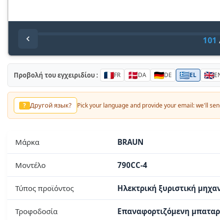
101
Προβολή του εγχειριδίου :
FR
DA
DE
EL
E
Другой язык?
?
Pick your language and provide your email: we'll send
Μάρκα
BRAUN
Μοντέλο
790CC-4
Τύπος προϊόντος
Ηλεκτρική ξυριστική μηχα
Τροφοδοσία
Επαναφορτιζόμενη μπαταρί