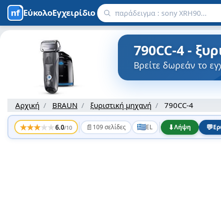
ΕύκολοΕγχειρίδιο
790CC-4 - ξυ
Βρείτε δωρεάν το εγ
Αρχική
BRAUN
ξυριστική μηχανή
790CC-4
★
★
★
★
★
📄
⬇
💬
6.0
109 σελίδες
EL
Λήψη
Ερ
/10