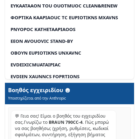
EYKAATAAON TOU OUOTMUOC CLEAN&RENEW
ΦOPTIKA KAAPIAOUC TC EUPIOTIKNS MXAVNS
PNYOPOC KATHETAAPIAOOS
EEON AVOUOVIC STAND-BY
OBOYN EUPIOTIKNS UNXAVNC
EVDEIXICMUATAIPIAC
EVDIEN XAUNNCS FOPRTIONS
EVEIΕICKAΘAPIOΜOU
Βοηθός εγχειριδίου
Υποστηρίζεται από την Anthropic
IIINPOOPOEIC OXETIKÁ ΜE TNV ΦÓPTION
PPOOAPOUYN TNS EUPOIOTIKNC UXAVNS
💬 Γεια σας! Είμαι ο βοηθός του εγχειριδίου
σας.Γνωρίζω το
BRAUN 790CC-4
. Πώς μπορώ
PPOOWNIKO EUPIOA
να σας βοηθήσω; (χρήση, ρυθμίσεις, κωδικοί
σφαλμάτων, συντήρηση, εξήγηση βήματος
XPNO