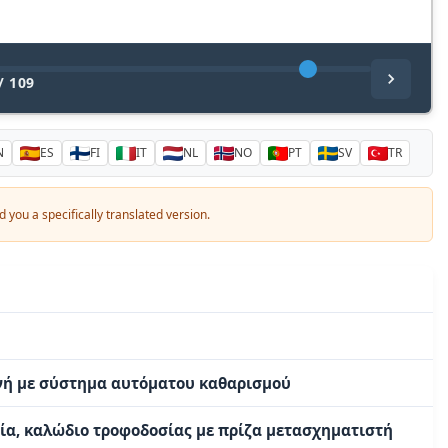
/
109
N
ES
FI
IT
NL
NO
PT
SV
TR
 you a specifically translated version.
νή με σύστημα αυτόματου καθαρισμού
α, καλώδιο τροφοδοσίας με πρίζα μετασχηματιστή