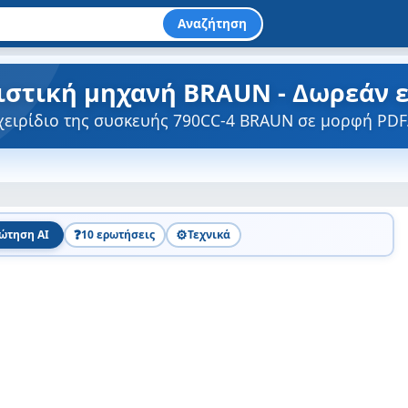
Αναζήτηση
ριστική μηχανή BRAUN - Δωρεάν 
χειρίδιο της συσκευής 790CC-4 BRAUN σε μορφή PDF
❓
⚙️
ώτηση AI
10 ερωτήσεις
Τεχνικά