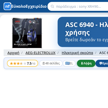
ΕύκολοΕγχειρίδιο
ASC 6940 - 
χρήσης
Βρείτε δωρεάν το εγ
Αρχική
AEG-ELECTROLUX
Ηλεκτρική σκούπα
ASC 
★
★
★
★
★
📄
⬇
💬
7.5
48 σελίδες
EL
Λήψη
Ερώ
/10