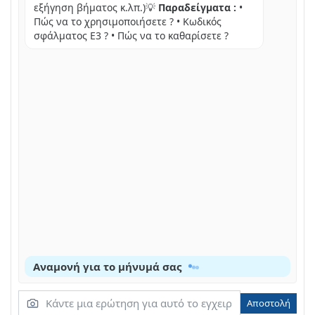
εξήγηση βήματος κ.λπ.)💡
Παραδείγματα :
•
Noiirki biwojotnac
Πώς να το χρησιμοποιήσετε ? • Κωδικός
σφάλματος E3 ? • Πώς να το καθαρίσετε ?
DapalHcbKa
EeHnHnHa Ta uHHeHH nHno36ipHoro KOHTeHepa
Stovsugeren starter称之
Αναμονή για το μήνυμά σας
Αποστολή