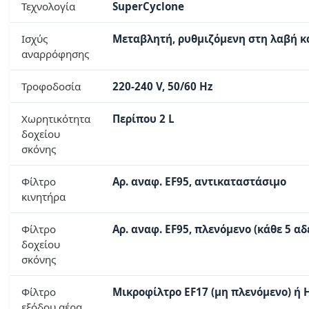
Τεχνολογία
SuperCyclone
Ισχύς
Μεταβλητή, ρυθμιζόμενη στη λαβή κ
αναρρόφησης
Τροφοδοσία
220-240 V, 50/60 Hz
Χωρητικότητα
Περίπου 2 L
δοχείου
σκόνης
Φίλτρο
Αρ. αναφ. EF95, αντικαταστάσιμο
κινητήρα
Φίλτρο
Αρ. αναφ. EF95, πλενόμενο (κάθε 5 α
δοχείου
σκόνης
Φίλτρο
Μικροφίλτρο EF17 (μη πλενόμενο) ή
εξόδου αέρα