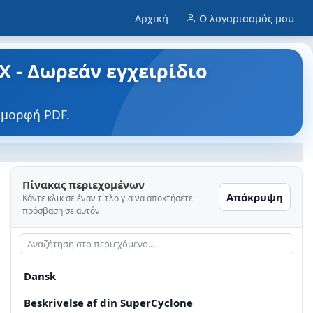
Αρχική
Ο λογαριασμός μου
 - Δωρεάν εγχειρίδιο
 μορφή PDF.
Πίνακας περιεχομένων
Απόκρυψη
Κάντε κλικ σε έναν τίτλο για να αποκτήσετε
πρόσβαση σε αυτόν
Dansk
Beskrivelse af din SuperCyclone