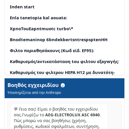
Inden start
Enla tanetopia kal aouata:
XpnoTouEapntmuotc turbo\*
Bnodtemaninop 6bndekbertsntrespsptenHH
Φιλτο περικθησόκουνς (Kωδ εἰδ. EF95):
Kaθαρισμός/avτικατάσταοη tou φιλτου εξaywγής:
Kaθαρισμός του φιλτρου HEPA H12 με δυνατότη-
τa πλύσης*
Βοηθός εγχειριδίου
Step behavior filter (Ref.nr. EF95):
Υποστηρίζεται από την Anthropic
H Leitoupyia tnc nEeKtpiKc oKoUaC diaKontetai
💬 Γεια σας! Είμαι ο βοηθός του εγχειριδίου
Exi pTe vepo otyn hektpikn okouna
σας.Γνωρίζω το
AEG-ELECTROLUX ASC 6940
.
Πώς μπορώ να σας βοηθήσω; (χρήση,
II npopopiec yia tov katavaawnt kai noaittk
biwouotntac
ρυθμίσεις, κωδικοί σφαλμάτων, συντήρηση,