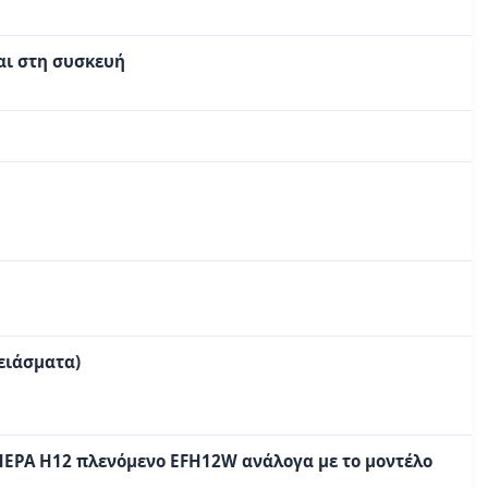
αι στη συσκευή
δειάσματα)
 HEPA H12 πλενόμενο EFH12W ανάλογα με το μοντέλο