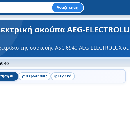
Αναζήτηση
Ηλεκτρική σκούπα AEG-ELECTROLUX
χειρίδιο της συσκευής ASC 6940 AEG-ELECTROLUX σε
6940
❓
⚙️
τηση AI
10 ερωτήσεις
Τεχνικά