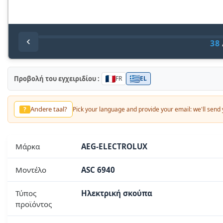
38
Προβολή του εγχειριδίου :
FR
EL
Andere taal?
?
Pick your language and provide your email: we'll send y
Μάρκα
AEG-ELECTROLUX
Μοντέλο
ASC 6940
Τύπος
Ηλεκτρική σκούπα
προϊόντος