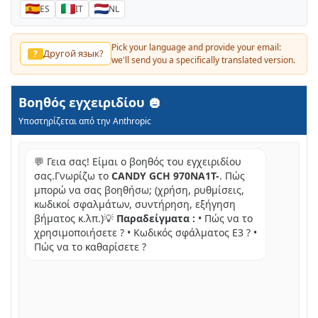
ES
IT
NL
Pick your language and provide your email:
Другой язык?
?
we'll send you a specifically translated version.
Βοηθός εγχειριδίου
Υποστηρίζεται από την Anthropic
💬 Γεια σας! Είμαι ο βοηθός του εγχειριδίου
σας.Γνωρίζω το
CANDY GCH 970NA1T-
. Πώς
μπορώ να σας βοηθήσω; (χρήση, ρυθμίσεις,
κωδικοί σφαλμάτων, συντήρηση, εξήγηση
βήματος κ.λπ.)💡
Παραδείγματα :
• Πώς να το
χρησιμοποιήσετε ? • Κωδικός σφάλματος E3 ? •
Πώς να το καθαρίσετε ?