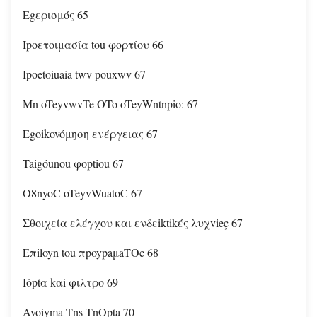
Egερισμός 65
Ipoετοιμασία tou φορτίου 66
Ipoetoiuaia twv pouxwv 67
Mn oTeyvwvTe OTo oTeyWntnpio: 67
Egoikovóμŋση ενέργειας 67
Taigóunou φoptiou 67
O8nyoC oTeyvWuatoC 67
Σθοιχεία ελέγχου και ενδεiktikές λυχvieç 67
Eπiloyn tou πpoypaμaTOc 68
Ióptα kαi φιλτρο 69
Avoiyma Tns TnOpta 70