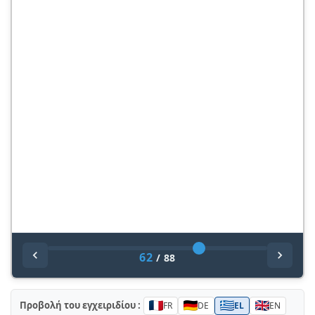
62
/
88
Προβολή του εγχειριδίου :
FR
DE
EL
EN