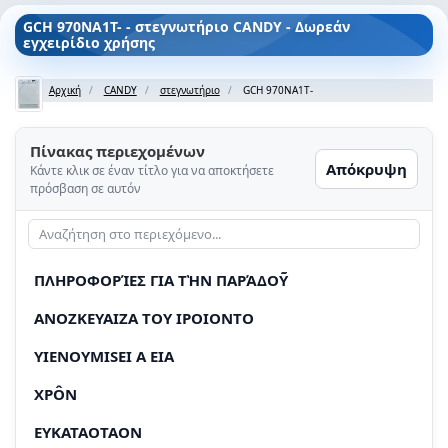
GCH 970NA1T- - στεγνωτήριο CANDY - Δωρεάν
εγχειρίδιο χρήσης
Αρχική
CANDY
στεγνωτήριο
GCH 970NA1T-
Πίνακας περιεχομένων
Απόκρυψη
Κάντε κλικ σε έναν τίτλο για να αποκτήσετε
πρόσβαση σε αυτόν
ΠΛΗΡΟΦΟΡΊΕΣ ΓΙΑ ΤῊΝ ΠΑΡΆΔΟΥ͂
ANOZKEYAIZA TOY IPOIONTO
YIENOYMISEI A EIA
XPÔN
EYKATAOTAON