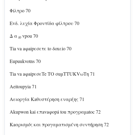
Φiλτρο 70
Evδ. λυχία Φροντίδα φίλτρου 70
Δ α
vpou 70
i0
Tia va aφaipεσετε to δoxεio 70
Eupuukvotns 70
Tia va aφaipεσεTe TO σuμTTUKVωTη 71
Aeitoupyia 71
Aειοργία Kaθυστέρηση εναρξης 71
Akupwon kai επavaφopá tou προγραμatoc 72
Kaαρισμός και προγαματισμένη συντήρηση 72