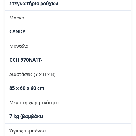
Στεγνωτήριο ρούχων
Μάρκα
CANDY
Μοντέλο
GCH 970NA1T-
Διαστάσεις (Υ x Π x Β)
85 x 60 x 60 cm
Μέγιστη χωρητικότητα
7 kg (βαμβάκι)
Όγκος τυμπάνου