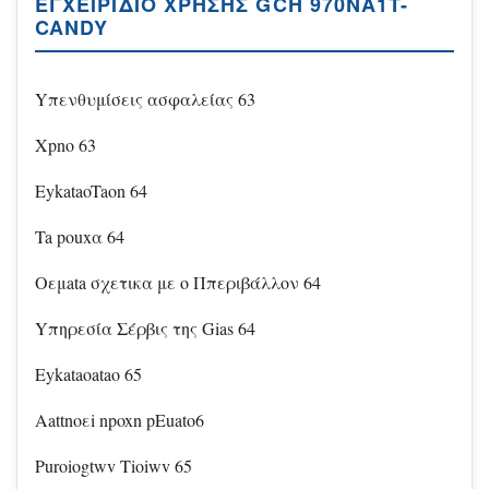
ΕΓΧΕΙΡΊΔΙΟ ΧΡΉΣΗΣ GCH 970NA1T-
CANDY
Yπενθυμίσεις ασφαλείας 63
Xpno 63
EykataoTaon 64
Ta pouxα 64
Oεμata σχετικα με ο Ππεριβάλλον 64
Yπηρεσία Σέρβις της Gias 64
Eykataoatao 65
Aattnoεi npoxn pEuato6
Puroiogtwv Tioiwv 65