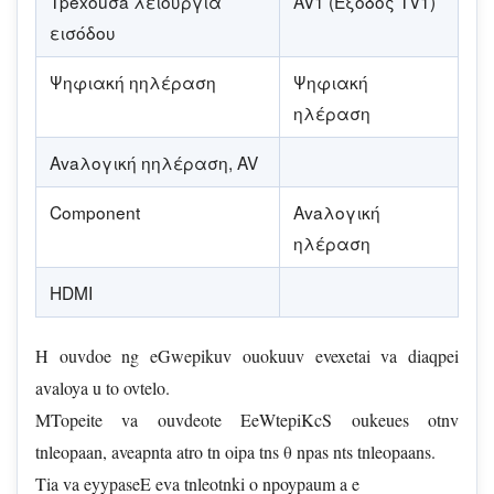
Tpéxouσa λειουργία
AV1 (Eξοδος TV1)
εισόδου
Ψηφιακή ηηλέραση
Ψηφιακή
ηλέραση
Avaλογική ηηλέραση, AV
Component
Avaλογική
ηλέραση
HDMI
H ouvdoe ng eGwepikuv ouokuuv evexetai va diaqpei
avaloya u to ovtelo.
MTopeite va ouvdeote EeWtepiKcS oukeues otnv
tnleopaan, aveapnta atro tn oipa tns θ npas nts tnleopaans.
Tia va eyypaseE eva tnleotnki o npoypaum a e