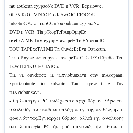
mu aoukeun eyypaoNc DVD n VCR, Bepaiowtei
0t EXTe OUVDEOETo KAwOIO EIOOOU
tnleotnKOU onmuoCOn tou oukeun eyypaoNc
DVD n VCR. Tia pTeopTePAnpOpipEc
oxetikA ME TnV eyyapH avatpeE To EYxepioIO
TOU TAPExeTAI ME Tn OuvdeEeEvn Oaukeun.
Tia oBnyiec aeitoupyias, avatpeTe OTo EYxEipidio Tou
EeWTEPIKU EoTIAIOu.
Tia va ouvdeoete ia taixviobunxavn otnv tnAeopaan,
xpoaiotoinote to kalwoio Tou napexetai e Tnv
taiXviobunxavn.
- Ση λειουργia PC, ενδέχεταινιαρχειθόρμος λόγω της
αναλυσής, του καβετου πλέγματος, της ανιθέος ἡντη
φωεινότητας.Εγνιαρχει θόρμος, αλλάξτην αναλυσής
οπι λειουργia PC ἡν ρμό σανανώς ἡν ρθμίσετη