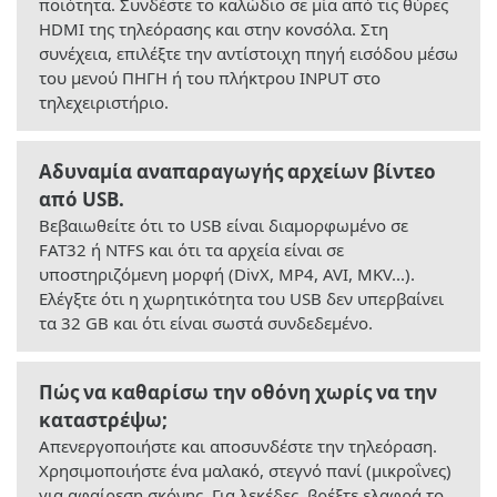
ποιότητα. Συνδέστε το καλώδιο σε μία από τις θύρες
HDMI της τηλεόρασης και στην κονσόλα. Στη
συνέχεια, επιλέξτε την αντίστοιχη πηγή εισόδου μέσω
του μενού ΠΗΓΗ ή του πλήκτρου INPUT στο
τηλεχειριστήριο.
Αδυναμία αναπαραγωγής αρχείων βίντεο
από USB.
Βεβαιωθείτε ότι το USB είναι διαμορφωμένο σε
FAT32 ή NTFS και ότι τα αρχεία είναι σε
υποστηριζόμενη μορφή (DivX, MP4, AVI, MKV...).
Ελέγξτε ότι η χωρητικότητα του USB δεν υπερβαίνει
τα 32 GB και ότι είναι σωστά συνδεδεμένο.
Πώς να καθαρίσω την οθόνη χωρίς να την
καταστρέψω;
Απενεργοποιήστε και αποσυνδέστε την τηλεόραση.
Χρησιμοποιήστε ένα μαλακό, στεγνό πανί (μικροΐνες)
για αφαίρεση σκόνης. Για λεκέδες, βρέξτε ελαφρά το