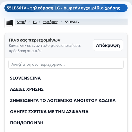
55LB561V - τηλεόραση LG - Δωρεάν εγχειρίδιο χρήσης
Αρχική
LG
τηλεόραση
55LB561V
Πίνακας περιεχομένων
Απόκρυψη
Κάντε κλικ σε έναν τίτλο για να αποκτήσετε
πρόσβαση σε αυτόν
SLOVENSCINA
AΔEIEΣ XPHΣHΣ
ZHMEIΩEHΓA TO ΑΟΓΙΕMIKO ANOIXTOY KΩΔIKA
OΔHΓΕΣ ΣXETΙΚA ME THN ΑΣΦΑΛEIA
ПОНДОПОИЗH