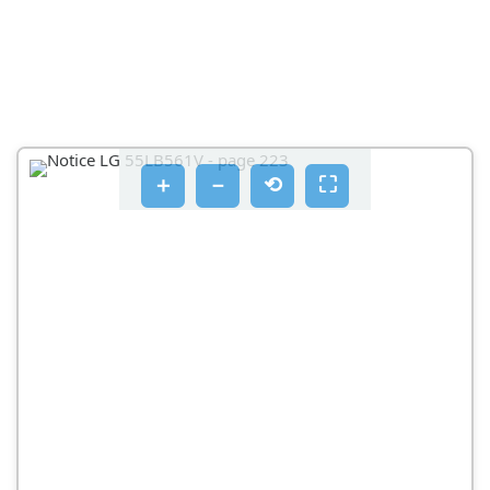
ΣYNAPMOΛΟΓΗΞH KAI ΠΡΟΕΤΟΙΜΑΣΙA
AΦΑΡΕΣΗ ΣΥΚΕΥΑΣΊΑΣ
PPOAIEPTEIKA AΡTΗΜAΤ
EGAPTNΜATA KAI KOUΜTIΑ
＋
－
⟲
⛶
ZHMEIΩSH
XPƏN TOU KOUΜΠIOU JOYSTICK
POU TOU EVOU
AVUWOON KAI ETAKIVNON TNS TNLAOPAONS
EΠΙΡΑΠΕΖΙΑ ΤΟΥ͂ΘΈΤΗΣΗ
ΣΕΤΈΩΝΗ ΤΗΣ ΤΗΛΕΌΡΑΣΗΣ Ε Ο ΤΟΊXΟ
IPOZOXH
ETTIOIXIA TOTOETNON