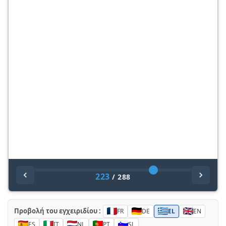
223
/
288
Προβολή του εγχειριδίου :
FR
DE
EL
EN
ES
IT
NL
PT
SL