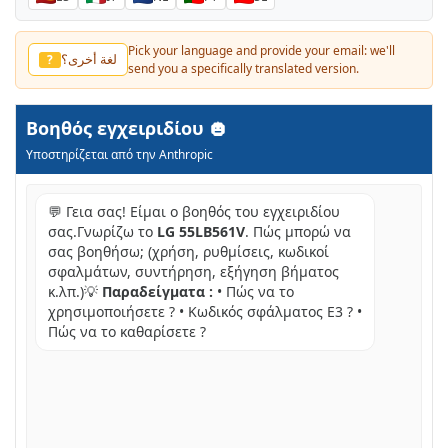
Pick your language and provide your email: we'll
لغة أخرى؟
?
send you a specifically translated version.
Βοηθός εγχειριδίου
Υποστηρίζεται από την Anthropic
💬 Γεια σας! Είμαι ο βοηθός του εγχειριδίου
σας.Γνωρίζω το
LG 55LB561V
. Πώς μπορώ να
σας βοηθήσω; (χρήση, ρυθμίσεις, κωδικοί
σφαλμάτων, συντήρηση, εξήγηση βήματος
κ.λπ.)💡
Παραδείγματα :
• Πώς να το
χρησιμοποιήσετε ? • Κωδικός σφάλματος E3 ? •
Πώς να το καθαρίσετε ?