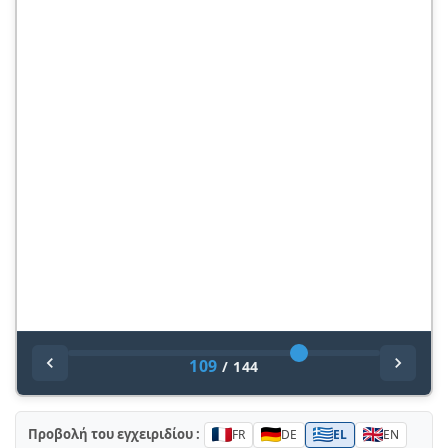
109
/
144
Προβολή του εγχειριδίου :
FR
DE
EL
EN