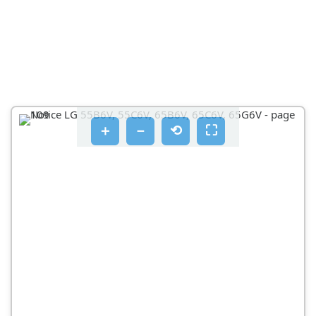
ΣΎΝΔΕΣΗ ΚΕΡΑΊΑΣ
ΣΎΝΔΕΣΗ ΔΟΡΥΦΟΡΙΚΉΣ ΚΕΡΑΊΑΣ
ΣΎΝΔΕΣΗ ΜΟΝΆΔΑΣ Κ
ΣΎΝΔΕΣΗ USB
ΣΥΝΔΈΣΕΙΣ
＋
－
⟲
⛶
ΛΕΠΤΌ ΤΗΛΕΧΕΙΡΙΣΤΉΡΙΟ
A
B
ΤΟΠΟΘΈΤΗΣΗ ΜΠΑΤΑΡΊΑΣ
ΛΕΙΤΟΥΡΓΊΕΣ ΜΑΓΙΚΟΎ ΤΗΛΕΧΕΙΡΙΣΤΗΡΊΟΥ
D
C