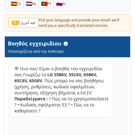
ES
NL
PT
SL
Pick your language and provide your email: we'll
لغة أخرى؟
?
send you a specifically translated version.
Βοηθός εγχειριδίου
Υποστηρίζεται από την Anthropic
💬 Γεια σας! Είμαι ο βοηθός του εγχειριδίου
σας.Γνωρίζω το
LG 55B6V, 55C6V, 65B6V,
65C6V, 65G6V
. Πώς μπορώ να σας βοηθήσω;
(χρήση, ρυθμίσεις, κωδικοί σφαλμάτων,
συντήρηση, εξήγηση βήματος κ.λπ.)💡
Παραδείγματα :
• Πώς να το χρησιμοποιήσετε
? • Κωδικός σφάλματος E3 ? • Πώς να το
καθαρίσετε ?