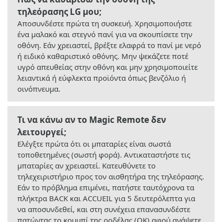
τηλεόρασης LG μου;
Αποσυνδέστε πρώτα τη συσκευή. Χρησιμοποιήστε
ένα μαλακό και στεγνό πανί για να σκουπίσετε την
οθόνη. Εάν χρειαστεί, βρέξτε ελαφρά το πανί με νερό
ή ειδικό καθαριστικό οθόνης. Μην ψεκάζετε ποτέ
υγρό απευθείας στην οθόνη και μην χρησιμοποιείτε
λειαντικά ή εύφλεκτα προϊόντα όπως βενζόλιο ή
οινόπνευμα.
Τι να κάνω αν το Magic Remote δεν
λειτουργεί;
Ελέγξτε πρώτα ότι οι μπαταρίες είναι σωστά
τοποθετημένες (σωστή φορά). Αντικαταστήστε τις
μπαταρίες αν χρειαστεί. Κατευθύνετε το
τηλεχειριστήριο προς τον αισθητήρα της τηλεόρασης.
Εάν το πρόβλημα επιμένει, πατήστε ταυτόχρονα τα
πλήκτρα BACK και ACCUEIL για 5 δευτερόλεπτα για
να αποσυνδεθεί, και στη συνέχεια επανασυνδέστε
πατώντας το κουμπί της ροδέλας (OK) αφού ανάψετε