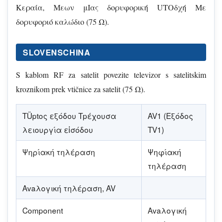
Kεραία, Μεων μΙας δορυφορική UΤΟδχή Με
δορυφοριό καλώδιο (75 Ω).
SLOVENSCHINA
S kablom RF za satelit povezite televizor s satelitskim
kroznikom prek vtičnice za satelit (75 Ω).
TÜptος εξόδου Tpέχουσα
AV1 (Eξόδος
λειουργία εἰσόδου
TV1)
Ψηρίακή τηλέραση
Ψηφίακή
τηλέραση
Avaλογική τηλέραση, AV
Component
Avaλογική