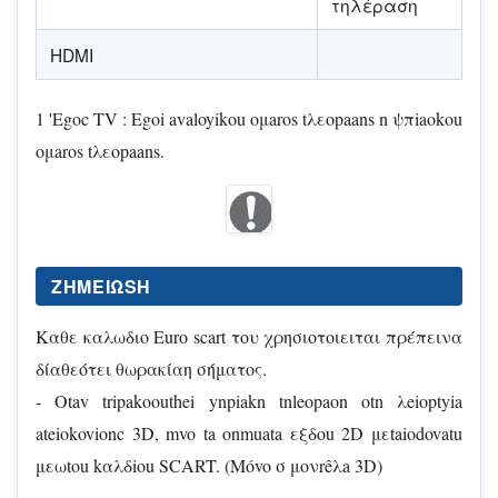
τηλέραση
HDMI
1 'Egoc TV : Egoi avaloyikou oμaros tλεopaans n ψπiaokou
oμaros tλεopaans.
ZHMEIΩSH
Kαθε καλωδιο Euro scart του χρησιοτοιειται πρέπεινα
δίαθεότει θωρακίαη σήματος.
- Otav tripakoouthei ynpiakn tnleopaon otn λeioptyia
ateiokovionc 3D, mvo ta onmuata εξδοu 2D μεtaiodovatu
μεωtou kαλδiou SCART. (Móvo σ μονrêλa 3D)