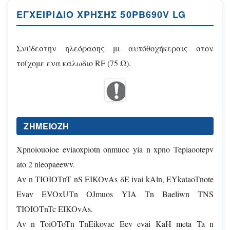
ΕΓΧΕΙΡΊΔΙΟ ΧΡΉΣΗΣ 50PB690V LG
Σνύδεστην ηλεόρασης μι αυτόθοχήκεραις στον
τοίχομε ενα καλωδιο RF (75 Ω).
ZHMEIOZH
Xpnoiouoioe eviaoxpiotn onmuoc yia n xpno Tepiaootepv
ato 2 nleopaeewv.
Av n TIOIOTnT nS EIKOvAs δE ivai kAln, EYkataoTnote
Evav EVOxUTn OJmuos YIA Tn Baeliwn TNS
TIOIOTnTc EIKOvAs.
Av n ToiOToTn TnEikovac Eev evai KaH meta Ta n