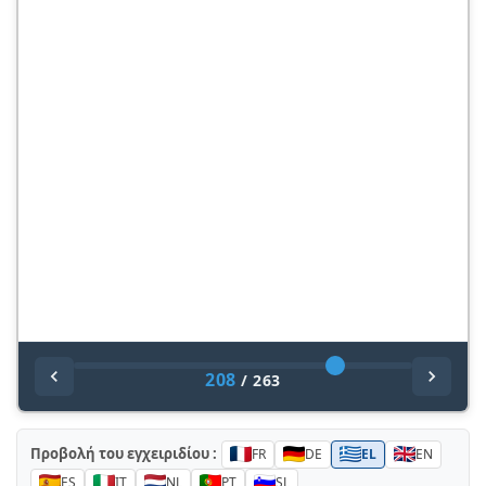
208
/
263
Προβολή του εγχειριδίου :
FR
DE
EL
EN
ES
IT
NL
PT
SL