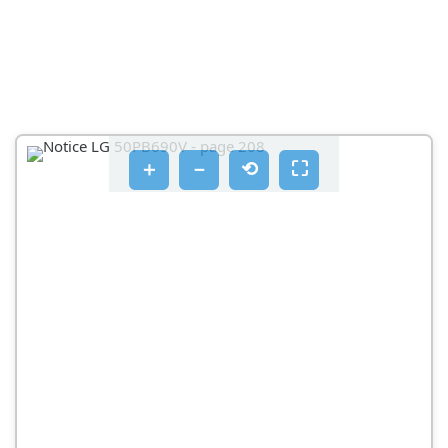
PPOZOXH
ΠEPIΒΑΛΛΟΝ ΠΡΟΒΑΗΣ
HΛIKIA ΠAPAKOLOUΘΗΟΙ
NPOULAÉIC KATΑTNXPNON YUAAIWV 3D
＋
－
⟲
⛶
ΣHMEIΩ∑H
ΣYNAPMOΛΟΓΗΞH KAI ΠΝΟΕΤΟΙΜΑΞΙA
APAIPOEON OUOKEUAOIA
PPOOXH
HMEIO
TPOTOXXPNOTSOUTUPIVAEPITN
PPOAIEPTEKΑEGAPTNΜATA
EEAPNTMUATA KAI KOUMUIA