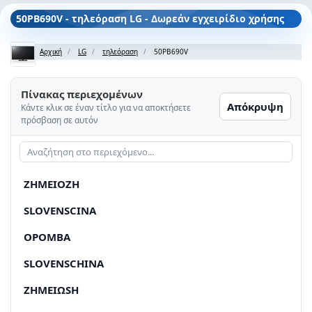
50PB690V - τηλεόραση LG - Δωρεάν εγχειρίδιο χρήσης
Αρχική
LG
τηλεόραση
50PB690V
Πίνακας περιεχομένων
Απόκρυψη
Κάντε κλικ σε έναν τίτλο για να αποκτήσετε
πρόσβαση σε αυτόν
ZHMEIOZH
SLOVENSCINA
OPOMBA
SLOVENSCHINA
ZHMEIΩSH