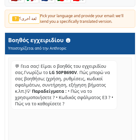
Pick your language and provide your email: we'll
لغة أخرى؟
?
send you a specifically translated version.
Βοηθός εγχειριδίου
Υποστηρίζεται από την Anthropic
💬 Γεια σας! Είμαι ο βοηθός του εγχειριδίου
σας.Γνωρίζω το
LG 50PB690V
. Πώς μπορώ να
σας βοηθήσω; (χρήση, ρυθμίσεις, κωδικοί
σφαλμάτων, συντήρηση, εξήγηση βήματος
κ.λπ.)💡
Παραδείγματα :
• Πώς να το
χρησιμοποιήσετε ? • Κωδικός σφάλματος E3 ? •
Πώς να το καθαρίσετε ?