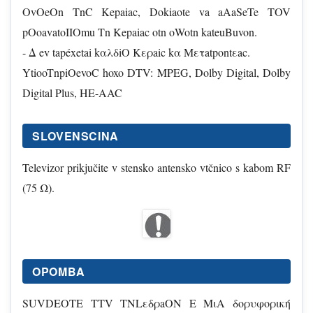
OvOeOn TnC Kepaiac, Dokiaote va aAaSeTe TOV
pOoavatoIIOmu Tn Kepaiac otn oWotn kateuBuvon.
- Δ ev tapéxetai kαλδiO Kερaic kα Μετatpontεac.
YtiooTnpiOevoC hoxo DTV: MPEG, Dolby Digital, Dolby
Digital Plus, HE-AAC
SLOVENSCINA
Televizor prikjučite v stensko antensko vtčnico s kabom RF
(75 Ω).
OPOMBA
SUVDEOTE TTV TNLεδρaON Ε ΜιΑ δορυφορική