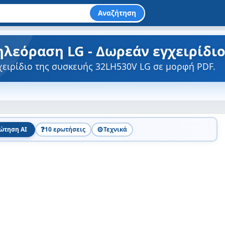
Αναζήτηση
ηλεόραση LG - Δωρεάν εγχειρίδι
χειρίδιο της συσκευής 32LH530V LG σε μορφή PDF.
❓
⚙️
ώτηση AI
10 ερωτήσεις
Τεχνικά