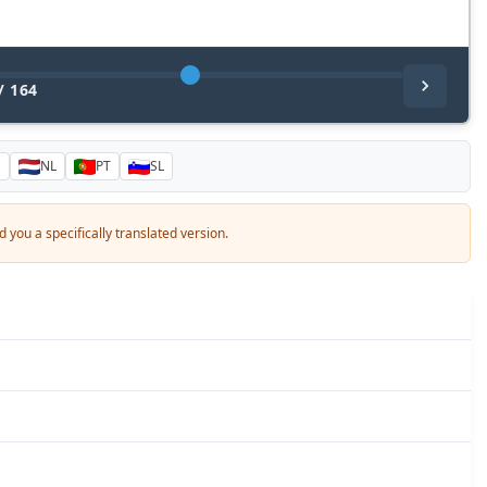
/
164
S
NL
PT
SL
a specifically translated version.