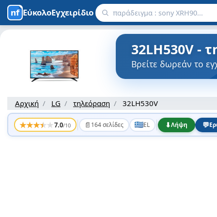
ΕύκολοΕγχειρίδιο
32LH530V - τ
Βρείτε δωρεάν το εγ
Αρχική
LG
τηλεόραση
32LH530V
★
★
★
★
★
📄
⬇
💬
7.0
164 σελίδες
EL
Λήψη
Ερ
/10