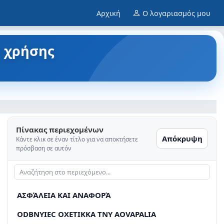
Αρχική
Ο λογαριασμός μου
ο χρήσης
Πίνακας περιεχομένων
Απόκρυψη
Κάντε κλικ σε έναν τίτλο για να αποκτήσετε
πρόσβαση σε αυτόν
AΣΦΆΛΕΙΑ ΚΑΙ ΑΝΑΦΟΡΆ
ODBNYIEC OXETIKKA TNY AOVAPALIA