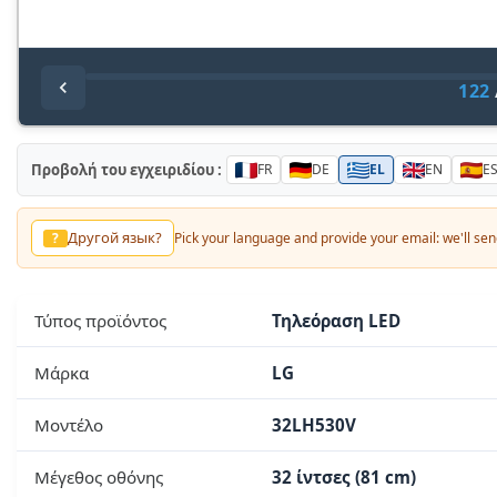
122
Προβολή του εγχειριδίου :
FR
DE
EL
EN
E
لغة أخرى؟
?
Pick your language and provide your email: we'll send you 
Τύπος προϊόντος
Τηλεόραση LED
Μάρκα
LG
Μοντέλο
32LH530V
Μέγεθος οθόνης
32 ίντσες (81 cm)