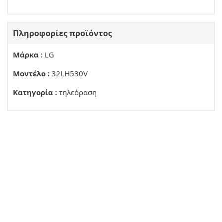
EUVDEON DOPUΦOPIKNKEPAIAC
Πληροφορίες προϊόντος
ΣΎΝΔΕΣΗ ΜΟΝΆΔΑΣ Κ
ΣΎΝΔΕΟΗ EURO SCART
Μάρκα :
LG
ALAMBDAOCOVDEOEIC
Μοντέλο :
32LH530V
ZHME1Ω∑H
Κατηγορία :
τηλεόραση
TNΛΕΧΕΙΡΙΣΤΉΡΙΟ
C
A
B
D
AΔΕΙΕΣ ΧΡΉΣΌΣ