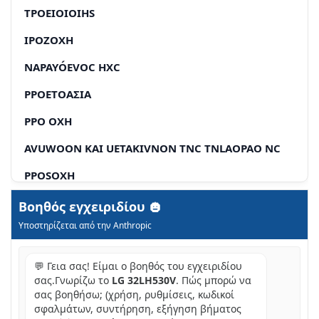
TPOEIOIOIHS
IPOZOXH
NAPAYÓEVOC HXC
PPOETOAΣIA
PPO OXH
AVUWOON KAI UETAKIVNON TNC TNLAOPAO NC
PPOSOXH
XPÓLΣΗ TOU KOUΜΠIÓ
Βοηθός εγχειριδίου
Υποστηρίζεται από την Anthropic
ZHMEIΩZH
BAOGÉC ΛΕΙΟΎΡΓIEC
💬 Γεια σας! Είμαι ο βοηθός του εγχειριδίου
σας.Γνωρίζω το
LG 32LH530V
. Πώς μπορώ να
POU TOU EVOU
σας βοηθήσω; (χρήση, ρυθμίσεις, κωδικοί
σφαλμάτων, συντήρηση, εξήγηση βήματος
EΠΙΡΑΠΈΖΙΑ ΤΟΠΟΘΈΤΗΣΗ