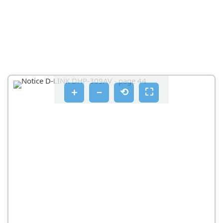
＋
－
⟲
⛶