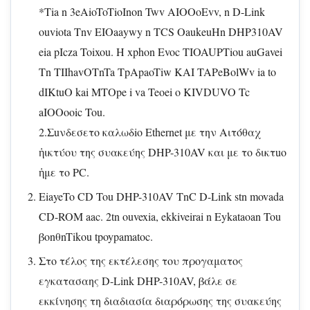
*Tia n 3eAioToTioInon Twv AIOOoEvv, n D-Link
ouviota Tnv EIOaaywy n TCS OaukeuHn DHP310AV
eia pIcza Toixou. H xphon Evoc TIOAUPTiou auGavei
Tn TIIhavOTnTa TpApaoTiw KAI TAPeBolWv ia to
dIKtuO kai MTOpe i va Teoei o KIVDUVO Tc
aIOOooic Tou.
2.Σuνδεσετο καλωδio Ethernet με την Αιτόθαχ
ἡικτύου της συακεύης DHP-310AV και με το δικτuo
ἡμε το PC.
EiayeTo CD Tou DHP-310AV TnC D-Link stn movada
CD-ROM aac. 2tn ouvexia, ekkiveirai n Eykataoan Tou
βonθnTikou tpoypamatoc.
Στο τέλος της εκτέλεσης του προγαματος
εγκατασαης D-Link DHP-310AV, βάλε σε
εκκίνησης τη διαδιασία διαρόρωσης της συακεύης