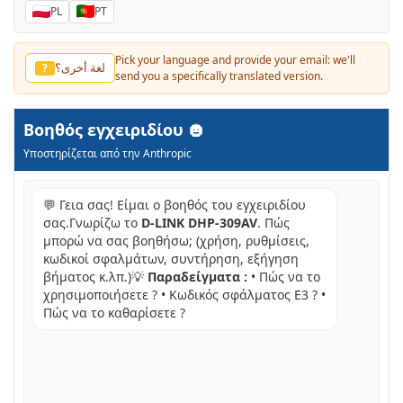
PL
PT
Pick your language and provide your email: we'll
لغة أخرى؟
?
send you a specifically translated version.
Βοηθός εγχειριδίου
Υποστηρίζεται από την Anthropic
💬 Γεια σας! Είμαι ο βοηθός του εγχειριδίου
σας.Γνωρίζω το
D-LINK DHP-309AV
. Πώς
μπορώ να σας βοηθήσω; (χρήση, ρυθμίσεις,
κωδικοί σφαλμάτων, συντήρηση, εξήγηση
βήματος κ.λπ.)💡
Παραδείγματα :
• Πώς να το
χρησιμοποιήσετε ? • Κωδικός σφάλματος E3 ? •
Πώς να το καθαρίσετε ?