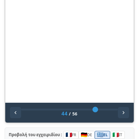
44
/
56
Προβολή του εγχειριδίου :
FR
DE
EL
IT