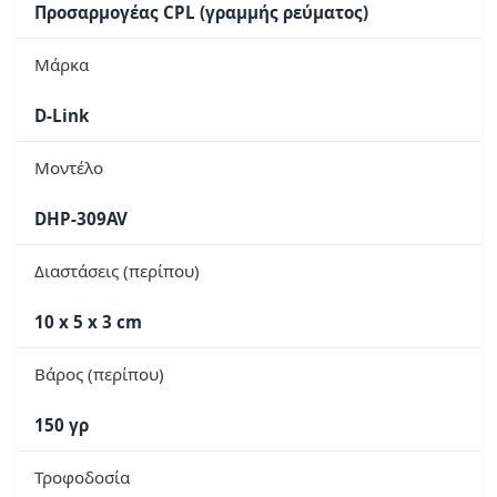
Προσαρμογέας CPL (γραμμής ρεύματος)
Μάρκα
D-Link
Μοντέλο
DHP-309AV
Διαστάσεις (περίπου)
10 x 5 x 3 cm
Βάρος (περίπου)
150 γρ
Τροφοδοσία