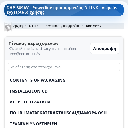
DHP-309AV - Powerline προσαρμογέας D-LINK - Δωρεάν
εγχειρίδιο χρήσης
Αρχική
D-LINK
Powerline προσαρμογέας
DHP-309AV
Πίνακας περιεχομένων
Απόκρυψη
Κάντε κλικ σε έναν τίτλο για να αποκτήσετε
πρόσβαση σε αυτόν
CONTENTS OF PACKAGING
INSTALLATION CD
ΔIOPΘΩΞH ΛΑΘΩN
ПОНВHMATAЕКATERAБТАHSCAIДIAMOPФОSH
TEXNIKH YNOSTHPIEH