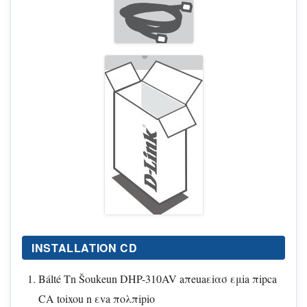
INSTALLATION CD
Bálté Tn Šoukeun DHP-310AV aπeuaεiασ εμia πipca
CA toixou n εva πoλπipio