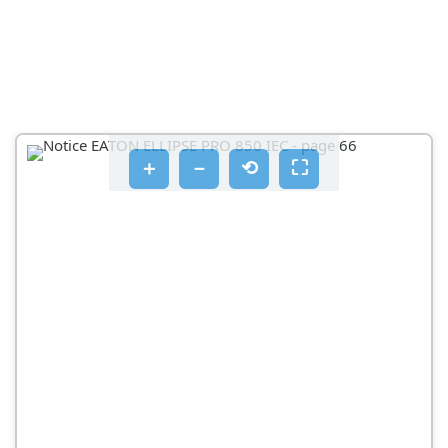
＋
－
⟲
⛶