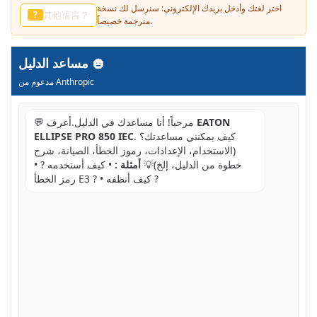
اختر لغتك وأدخل بريدك الإلكتروني: سنرسل لك نسخة
다른 언어?
?
مترجمة خصيصاً.
مساعد الدليل
مدعوم من Anthropic
EATON
💬 مرحباً! أنا مساعدك في الدليل.أعرف
. كيف يمكنني مساعدتك؟
ELLIPSE PRO 850 IEC
(الاستخدام، الإعدادات، رموز الخطأ، الصيانة، شرح
خطوة من الدليل، إلخ)💡
أمثلة :
• كيف أستخدمه ? •
رمز الخطأ E3 ? • كيف أنظفه ?