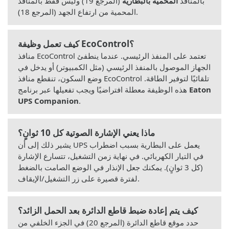
بالمنافذ
المحمية بالبطارية
(المرجع 19) وليس فقط بالمنافذ
المحمية من ارتفاع الجهد (المرجع 18).
كيف تعمل وظيفة EcoControl؟
منافذ EcoControl تعتمد على المنفذ الرئيسي. عندما ينطفئ
الجهاز الموصول بالمنفذ الرئيسي (مثل الكمبيوتر) أو يدخل في
وضع السكون، تنقطع منافذ EcoControl تلقائيًا لتوفير الطاقة.
Eaton
هذه الوظيفة معطلة افتراضيًا ويجب تفعيلها عبر برنامج
UPS Companion
.
ماذا يعني الإشارة الصوتية كل 10 ثوانٍ؟
يشير ذلك إلى أن UPS يعمل على البطارية بسبب اضطراب
في التيار الكهربائي. في نهاية زمن التشغيل، تتسارع الإشارة
(كل 3 ثوانٍ). يمكنك جعل الإنذار في الوضع الصامت بالضغط
لفترة قصيرة على زر التشغيل/الإيقاف.
كيف يتم إعادة ضبط قاطع الدائرة بعد الحمل الزائد؟
حدد موقع قاطع الدائرة (المرجع 20) في الجزء الخلفي من