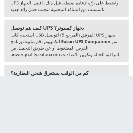
UPS واضغط على زرّه لإعادة ضبطه. قبل ذلك، افصل الجهاز
المسبب من المنافذ المحمية لتجنب حمل زائد جديد.
كيف يتم توصيل UPS بجهاز كمبيوتر؟
استخدم كابل USB المرفق (المرجع 5) لتوصيل UPS بجهاز
من
Eaton UPS Companion
الكمبيوتر. قم بتثبيت برنامج
القرص المضغوط أو عن طريق التحميل من
powerquality.eaton.com لمراقبة الحالة وتكوين الإعدادات.
كم من الوقت يستغرق شحن البطارية؟
يتم شحن البطارية بمجرد توصيل UPS بالتيار الكهربائي.
للاستخدام الأول، اتركها تشحن لمدة
8 ساعات
تقريبًا للوصول
إلى زمن التشغيل الكامل. يُنصح بترك UPS موصولاً بشكل
دائم.
ماذا تفعل إذا عرضت شاشة LCD رمز الخطأ (12)؟
يشير هذا الرمز إلى عطل داخلي. المنافذ المحمية لم تعد
تعمل. في هذه الحالة، اتصل بخدمة ما بعد البيع من Eaton. لا