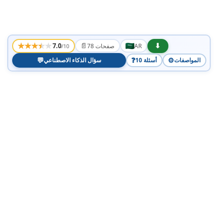
★
★
★
★
★
📄
⬇
7.0
AR
78 صفحات
/10
💬
❓
⚙️
المواصفات
10 أسئلة
سؤال الذكاء الاصطناعي