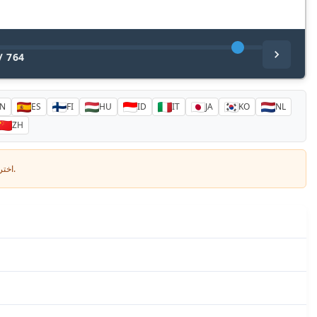
/
764
N
ES
FI
HU
ID
IT
JA
KO
NL
ZH
اختر لغتك وأدخل بريدك الإلكتروني: سنرسل لك نسخة مترجمة خصيصاً.