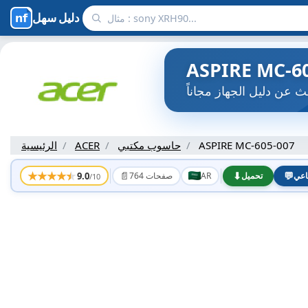
دليل سهل
ASPIRE MC-605-007
حاسوب مكتبي
ACER
الرئيسية
★
★
★
★
★
📄
⬇
💬
9.0
اعي
تحميل
AR
764 صفحات
/10