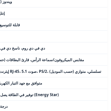
ويندوز (
إنت
قابلة للتوسيع، حتى 4 جيجا
دي في دي روم، ناسخ دي في 
USB 2.0/3.0، مقابس الميكروفون/سماعة الرأس، قارئ البطاقات 
VGA، HDMI، DVI، USB، إيثرنت RJ-45، صوت 5.1، PS/2، تسلسلي، متوازي (حسب الموديل)
متوافق مع جهد التيار الكهربائي (محدد 
توفير في الطاقة يصل إلى 80% في وضع السكون (Energy Star)
5 درجة مئو