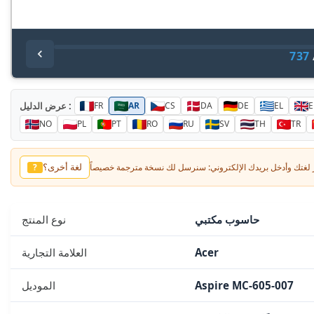
737
عرض الدليل :
FR
AR
CS
DA
DE
EL
E
NO
PL
PT
RO
RU
SV
TH
TR
لغة أخرى؟
?
حاسوب مكتبي
نوع المنتج
Acer
العلامة التجارية
Aspire MC-605-007
الموديل