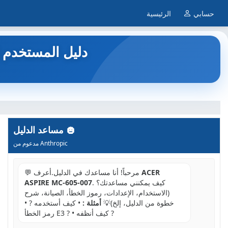
حسابي
الرئيسية
ASPIRE MC-605-007 - حاسوب مكتبي ACER - د
مساعد الدليل
مدعوم من Anthropic
ACER
💬 مرحباً! أنا مساعدك في الدليل.أعرف
. كيف يمكنني مساعدتك؟
ASPIRE MC-605-007
(الاستخدام، الإعدادات، رموز الخطأ، الصيانة، شرح
خطوة من الدليل، إلخ)💡
أمثلة :
• كيف أستخدمه ? •
رمز الخطأ E3 ? • كيف أنظفه ?