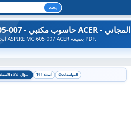
بحث
ليل المستخدم المجاني
ابحث عن دليل الجهاز مجاناً ASPIRE MC-605-007 ACER بصيغة PDF.
❓
⚙️
المواصفات
11 أسئلة
سؤال الذكاء الاصطن